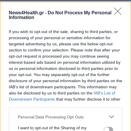
ΣΧΕΤΙΚΑ ΑΡΘΡΑ
News4Health.gr -
Do Not Process My Personal
Information
If you wish to opt-out of the sale, sharing to third parties, or
processing of your personal or sensitive information for
targeted advertising by us, please use the below opt-out
section to confirm your selection. Please note that after your
opt-out request is processed you may continue seeing
interest-based ads based on personal information utilized by
us or personal information disclosed to third parties prior to
your opt-out. You may separately opt-out of the further
disclosure of your personal information by third parties on the
IAB’s list of downstream participants. This information may
also be disclosed by us to third parties on the
IAB’s List of
Downstream Participants
that may further disclose it to other
ΥΓΕΊΑ
07/08/2026 - 10:30
third parties.
ΛΔ Κονγκό: Πάνω από 4.000 τα επιβεβαιωμένα
Personal Data Processing Opt Outs
κρούσματα Έμπολα
I want to opt-out of the Sharing of my