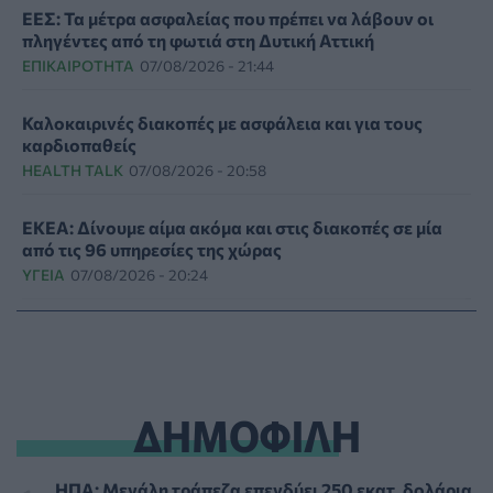
ΕΕΣ: Τα μέτρα ασφαλείας που πρέπει να λάβουν οι
πληγέντες από τη φωτιά στη Δυτική Αττική
ΕΠΙΚΑΙΡΌΤΗΤΑ
07/08/2026 - 21:44
Καλοκαιρινές διακοπές με ασφάλεια και για τους
καρδιοπαθείς
HEALTH TALK
07/08/2026 - 20:58
ΕΚΕΑ: Δίνουμε αίμα ακόμα και στις διακοπές σε μία
από τις 96 υπηρεσίες της χώρας
ΥΓΕΊΑ
07/08/2026 - 20:24
Εθνική εκστρατεία ενημέρωσης για τη Νωτιαία Μυϊκή
Ατροφία: «Μιλάμε για την SMA… Πλέον Ξέρεις»
ΥΓΕΊΑ
07/08/2026 - 19:56
ΔΗΜΟΦΙΛΗ
Γεωργιάδης από Ρόδο: Νέες προσλήψεις στο
νοσοκομείο και «πράσινο φως» για το
ακτινοθεραπευτικό κέντρο
ΗΠΑ: Μεγάλη τράπεζα επενδύει 250 εκατ. δολάρια