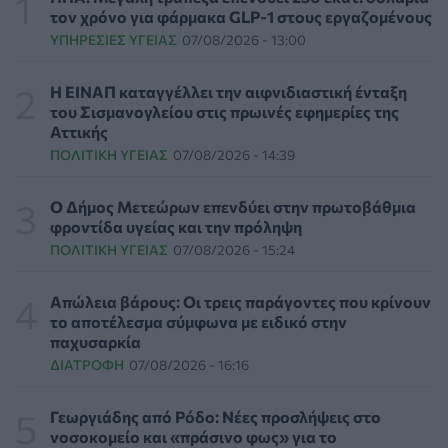
ΠΟΛΙΤΙΚΉ ΥΓΕΊΑΣ
07/08/2026 - 19:12
τον χρόνο για φάρμακα GLP-1 στους εργαζομένους
ΥΠΗΡΕΣΊΕΣ ΥΓΕΊΑΣ
07/08/2026 - 13:00
Σε κόκκινο συναγερμό για φωτιές Κρήτη, Βόρειο
Αιγαίο και Αττική το Σάββατο 8 Αυγούστου
Η ΕΙΝΑΠ καταγγέλλει την αιφνιδιαστική ένταξη
ΕΠΙΚΑΙΡΌΤΗΤΑ
07/08/2026 - 18:37
του Σισμανογλείου στις πρωινές εφημερίες της
Αττικής
ΠΟΛΙΤΙΚΉ ΥΓΕΊΑΣ
07/08/2026 - 14:39
Τι μπορεί να μας διδάξει η νέα ταινία του Spider-Man
για την απώλεια και το πένθος
ΨΥΧΙΚΉ ΥΓΕΊΑ
07/08/2026 - 18:11
Ο Δήμος Μετεώρων επενδύει στην πρωτοβάθμια
φροντίδα υγείας και την πρόληψη
ΠΟΛΙΤΙΚΉ ΥΓΕΊΑΣ
07/08/2026 - 15:24
Επιπλέον πόροι 12,5 εκατ. ευρώ στις Περιφέρειες για
την ενίσχυση της βιοασφάλειας από το ΥΠΑΑΤ
ΕΠΙΚΑΙΡΌΤΗΤΑ
07/08/2026 - 17:42
Απώλεια βάρους: Οι τρεις παράγοντες που κρίνουν
το αποτέλεσμα σύμφωνα με ειδικό στην
παχυσαρκία
Συναγερμός στις ΗΠΑ για φονικό μύκητα που αντέχει
ΔΙΑΤΡΟΦΉ
07/08/2026 - 16:16
και στα φάρμακα
ΥΓΕΊΑ
07/08/2026 - 17:17
Γεωργιάδης από Ρόδο: Νέες προσλήψεις στο
νοσοκομείο και «πράσινο φως» για το
Πέθανε στα 26 της η influencer Σίντνεϊ Τάουλ που