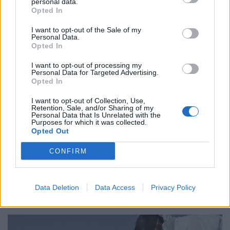
personal data.
Opted In
I want to opt-out of the Sale of my
Personal Data.
Opted In
I want to opt-out of processing my
Personal Data for Targeted Advertising.
Opted In
I want to opt-out of Collection, Use,
Retention, Sale, and/or Sharing of my
Personal Data that Is Unrelated with the
Purposes for which it was collected.
Opted Out
CONFIRM
ΥΓΕΊΑ
06/08/2026 - 21:22
ΕΟΔΥ: Σε ύφεση κορονοϊός, γρίπη και RSV με μόλις
επτά νέες εισαγωγές για κάθε ιό
Data Deletion
Data Access
Privacy Policy