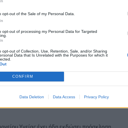
In
o opt-out of the Sale of my Personal Data.
In
to opt-out of processing my Personal Data for Targeted
ing.
In
o opt-out of Collection, Use, Retention, Sale, and/or Sharing
ersonal Data that Is Unrelated with the Purposes for which it
υπηρεσιών των δήμων σχετικά με την χορήγηση
lected.
Out
ων Άσυλο, έχει λάβει ήδη αιτήματα συμμετοχής α
 που συμμετέχουν ήδη φτάνει τους 114. Επιπλέον,
CONFIRM
εμπεριέχει κατευθυντήριες οδηγίες για τους χρήστε
Data Deletion
Data Access
Privacy Policy
ολιτών στον εμβολιασμό των ευάλωτων κατηγοριών
υργείου Υγείας έχει ήδη εκδώσει πρόσκληση