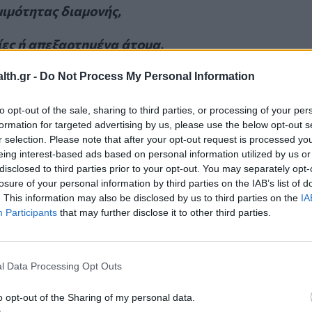
ιμότητας διαμονής,
ες ή απεξαρτημένα άτομα,
ε περιορισμένη πρόσβαση στα δημόσια αγαθά,
ζωή.
th.gr -
Do Not Process My Personal Information
to opt-out of the sale, sharing to third parties, or processing of your per
formation for targeted advertising by us, please use the below opt-out s
r selection. Please note that after your opt-out request is processed y
eing interest-based ads based on personal information utilized by us or
disclosed to third parties prior to your opt-out. You may separately opt-
προσωρινού ΑΜΚΑ για τον εμβολιασμό (ΠΑΜΚΑ) και
losure of your personal information by third parties on the IAB’s list of
ικών υπηρεσιών, των Κέντρων Ένταξης
. This information may also be disclosed by us to third parties on the
IA
Participants
that may further disclose it to other third parties.
ας.
l Data Processing Opt Outs
o opt-out of the Sharing of my personal data.