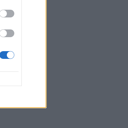
«Σιωπηλός» κίνδυνος για την όραση των
ασθενών
HEALTH TALK
06/08/2026 - 17:34
Γιατί οι γιατροί διστάζουν να γράψουν
ορμονική θεραπεία για την εμμηνόπαυση
ΥΓΕΊΑ
06/08/2026 - 17:01
Γιαννάκος: Πρωτοφανής πίεση στο
Νοσοκομείο Ζακύνθου - Καταγγέλθηκαν οκτώ
πό
βιασμοί γυναικών
ΠΟΛΙΤΙΚΉ ΥΓΕΊΑΣ
06/08/2026 - 16:34
ς
Έκτακτα μέτρα και στην Καστοριά κατά της
διασποράς της ευλογιάς των προβάτων
ΕΠΙΚΑΙΡΌΤΗΤΑ
06/08/2026 - 16:16
Τα τρία SOS στη μέση ηλικία που
εξασφαλίζουν 13 επιπλέον χρόνια χωρίς άνοια