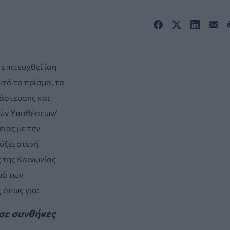
 επιτευχθεί ίση
τό το πρίσμα, τα
νάστευσης και
κών Υποθέσεων/
ιας με την
ύξει στενή
 της Κοινωνίας
μό των
 όπως για:
σε συνθήκες