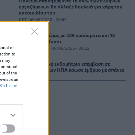
Πανευρωπαϊκή έρευνα: Το 64% των Ελλήνων
εργαζόμενων θα άλλαζε δουλειά για χάρη του
κατοικιδίου του
PET
06/08/2026 - 20:49
Επιδημία χολέρας με 239 κρούσματα και 13
νεκρούς στο Τσαντ
sonal or
ΕΠΙΚΑΙΡΌΤΗΤΑ
06/08/2026 - 20:22
ection to
ou may
Πρωτοποριακή ενδομήτρια επέμβαση σε
 personal
νοσοκομείο των ΗΠΑ έσωσε έμβρυο με σπάνια
out of the
πάθηση
 downstream
ΥΓΕΊΑ
06/08/2026 - 19:17
B’s List of
ΗΠΑ: Επιτροπή της Γερουσίας προτείνει
άσκηση διώξεων σε βάρος του Άντονι
Φάουτσι
ΕΠΙΚΑΙΡΌΤΗΤΑ
06/08/2026 - 18:38
Διαβητική αμφιβληστροειδοπάθεια: