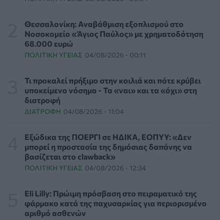
Τα κουνούπια τελικά έχουν πράγματι προτιμήσεις
στους ανθρώπους - Τι έδειξε έρευνα
Θεσσαλονίκη: Αναβάθμιση εξοπλισμού στο
ΥΓΕΊΑ
06/08/2026 - 15:00
Νοσοκομείο «Άγιος Παύλος» με χρηματοδότηση
68.000 ευρώ
ΠΟΛΙΤΙΚΉ ΥΓΕΊΑΣ
04/08/2026 - 00:11
Θεσσαλονίκη: Νέοι ψεκασμοί κατά των κουνουπιών
σε 120.000 στρέμματα ορυζώνων στις 10, 11 και 12
Αυγούστου
Τι προκαλεί πρήξιμο στην κοιλιά και πότε κρύβει
ΠΟΛΙΤΙΚΉ ΥΓΕΊΑΣ
06/08/2026 - 14:41
υποκείμενο νόσημα - Τα «ναι» και τα «όχι» στη
διατροφή
ΔΙΑΤΡΟΦΉ
04/08/2026 - 11:04
ΕΔΟΕΑΠ: Συστάσεις για τις επερχόμενες ζέστες -
Πότε πρέπει να απευθυνθούμε στον γιατρό μας
ΥΓΕΊΑ
06/08/2026 - 14:17
Εξώδικα της ΠΟΕΡΓΙ σε ΗΔΙΚΑ, ΕΟΠΥΥ: «Δεν
μπορεί η προστασία της δημόσιας δαπάνης να
βασίζεται στο clawback»
Skin dysmorphia: Όταν η εμμονή με το «τέλειο» δέρμα
ΠΟΛΙΤΙΚΉ ΥΓΕΊΑΣ
04/08/2026 - 12:34
αποτελεί πρόβλημα ψυχικής υγείας
ΨΥΧΙΚΉ ΥΓΕΊΑ
06/08/2026 - 14:00
Eli Lilly: Πρώιμη πρόσβαση στο πειραματικό της
φάρμακο κατά της παχυσαρκίας για περιορισμένο
Ευρεία σύσκεψη στον ΕΟΦ για την ομαλή λειτουργία
αριθμό ασθενών
της εφοδιαστικής αλυσίδας φαρμάκων