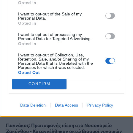
Opted In
ΠΟΛΙΤΙΚΉ ΥΓΕΊΑΣ
28/04/2020 - 15:14
I want to opt-out of the Sale of my
Χώροι Εποπτευόμενης Χρήσης ναρκωτικών:
Personal Data.
Εκδόθηκε το ΦΕΚ - Ποιες υπηρεσίες παρέχονται
Opted In
I want to opt-out of processing my
Personal Data for Targeted Advertising.
Opted In
ΤΕΛΕΥΤΑΙΑ ΝΕΑ
I want to opt-out of Collection, Use,
Retention, Sale, and/or Sharing of my
Personal Data that Is Unrelated with the
Purposes for which it was collected.
Διαβητική αμφιβληστροειδοπάθεια: «Σιωπηλός»
Opted Out
κίνδυνος για την όραση των ασθενών
HEALTH TALK
06/08/2026 - 17:34
CONFIRM
Γιατί οι γιατροί διστάζουν να γράψουν ορμονική
θεραπεία για την εμμηνόπαυση
Data Deletion
Data Access
Privacy Policy
ΥΓΕΊΑ
06/08/2026 - 17:01
Γιαννάκος: Πρωτοφανής πίεση στο Νοσοκομείο
Ζακύνθου - Καταγγέλθηκαν οκτώ βιασμοί γυναικών