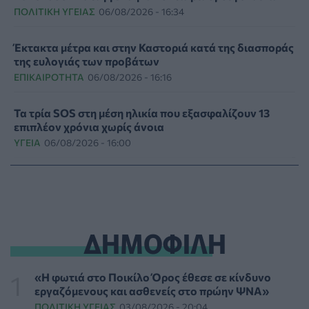
ΠΟΛΙΤΙΚΉ ΥΓΕΊΑΣ
06/08/2026 - 16:34
Έκτακτα μέτρα και στην Καστοριά κατά της διασποράς
της ευλογιάς των προβάτων
ΕΠΙΚΑΙΡΌΤΗΤΑ
06/08/2026 - 16:16
Τα τρία SOS στη μέση ηλικία που εξασφαλίζουν 13
επιπλέον χρόνια χωρίς άνοια
ΥΓΕΊΑ
06/08/2026 - 16:00
Εθελοντές του ΕΕΣ διέσωσαν δεκάδες οικόσιτα και
άγρια ζώα από τις φωτιές στη Δυτική Αττική
PET
06/08/2026 - 15:42
ΔΗΜΟΦΙΛΗ
Βίντεο από την καμπάνια Raise Her Voice για την
έγκαιρη αναγνώριση της έμφυλης βίας με έμφαση στις
γυναίκες με αναπηρία
«Η φωτιά στο Ποικίλο Όρος έθεσε σε κίνδυνο
ΨΥΧΙΚΉ ΥΓΕΊΑ
06/08/2026 - 15:21
εργαζόμενους και ασθενείς στο πρώην ΨΝΑ»
ΠΟΛΙΤΙΚΉ ΥΓΕΊΑΣ
03/08/2026 - 20:04