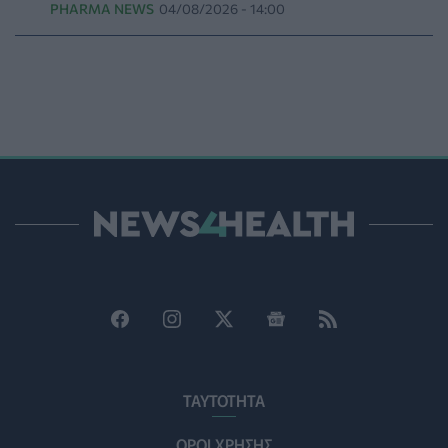
PHARMA NEWS
04/08/2026 - 14:00
PHARMA POLICY
06/08/2026 - 13:54
Γιατί ξαναπαίρνουμε το χαμένο βάρος; Ο ρόλος του
βιολογικού προγραμματισμού μας
ΔΙΑΤΡΟΦΉ
06/08/2026 - 13:00
ΠΙΣ: Η διορισμένη από το Υπουργείο Υγείας Διοικούσα
Επιτροπή δεσμεύεται για νέες εκλογές
ΠΟΛΙΤΙΚΉ ΥΓΕΊΑΣ
06/08/2026 - 12:32
Eli Lilly: Εκρηκτική άνοδος στις πωλήσεις των
ενέσιμων φαρμάκων της για την απώλεια βάρους
PHARMA POLICY
06/08/2026 - 12:00
Καυτερές πιπεριές και μαρούλια οι πηγές του
υγειονομικού τρόμου στις ΗΠΑ
ΥΓΕΊΑ
06/08/2026 - 11:00
ΤΑΥΤΟΤΗΤΑ
ΟΡΟΙ ΧΡΗΣΗΣ
FDA: Πράσινο φως στο πρώτο εμβόλιο γρίπης mRNA