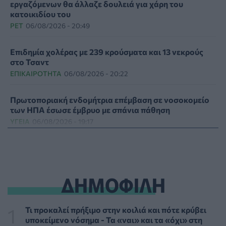
εργαζόμενων θα άλλαζε δουλειά για χάρη του
κατοικιδίου του
PET
06/08/2026 - 20:49
Επιδημία χολέρας με 239 κρούσματα και 13 νεκρούς
στο Τσαντ
ΕΠΙΚΑΙΡΌΤΗΤΑ
06/08/2026 - 20:22
Πρωτοποριακή ενδομήτρια επέμβαση σε νοσοκομείο
των ΗΠΑ έσωσε έμβρυο με σπάνια πάθηση
ΥΓΕΊΑ
06/08/2026 - 19:17
ΗΠΑ: Επιτροπή της Γερουσίας προτείνει άσκηση
διώξεων σε βάρος του Άντονι Φάουτσι
ΕΠΙΚΑΙΡΌΤΗΤΑ
06/08/2026 - 18:38
ΔΗΜΟΦΙΛΗ
Διαβητική αμφιβληστροειδοπάθεια: «Σιωπηλός»
κίνδυνος για την όραση των ασθενών
Τι προκαλεί πρήξιμο στην κοιλιά και πότε κρύβει
HEALTH TALK
06/08/2026 - 17:34
υποκείμενο νόσημα - Τα «ναι» και τα «όχι» στη