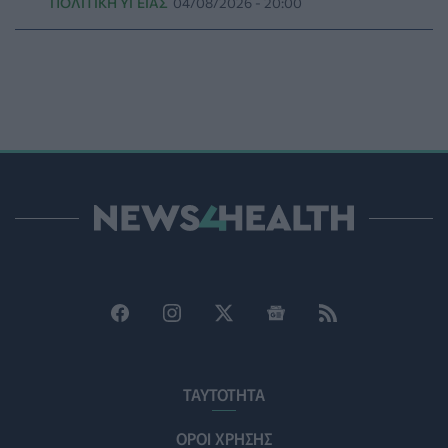
ΠΟΛΙΤΙΚΉ ΥΓΕΊΑΣ
04/08/2026 - 20:00
PET
06/08/2026 - 15:42
Βίντεο από την καμπάνια Raise Her Voice για την
έγκαιρη αναγνώριση της έμφυλης βίας με έμφαση στις
γυναίκες με αναπηρία
ΨΥΧΙΚΉ ΥΓΕΊΑ
06/08/2026 - 15:21
Τα κουνούπια τελικά έχουν πράγματι προτιμήσεις
στους ανθρώπους - Τι έδειξε έρευνα
ΥΓΕΊΑ
06/08/2026 - 15:00
Θεσσαλονίκη: Νέοι ψεκασμοί κατά των κουνουπιών
σε 120.000 στρέμματα ορυζώνων στις 10, 11 και 12
Αυγούστου
ΠΟΛΙΤΙΚΉ ΥΓΕΊΑΣ
06/08/2026 - 14:41
ΕΔΟΕΑΠ: Συστάσεις για τις επερχόμενες ζέστες -
ΤΑΥΤΟΤΗΤΑ
Πότε πρέπει να απευθυνθούμε στον γιατρό μας
ΥΓΕΊΑ
06/08/2026 - 14:17
ΟΡΟΙ ΧΡΗΣΗΣ