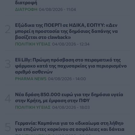
διατροφή
ΔΙΑΤΡΟΦΉ
04/08/2026 - 11:04
Γιατί οι γιατροί διστάζουν να γράψουν ορμονική
θεραπεία για την εμμηνόπαυση
ΥΓΕΊΑ
06/08/2026 - 17:01
Εξώδικα της ΠΟΕΡΓΙ σε ΗΔΙΚΑ, ΕΟΠΥΥ: «Δεν
μπορεί η προστασία της δημόσιας δαπάνης να
βασίζεται στο clawback»
Γιαννάκος: Πρωτοφανής πίεση στο Νοσοκομείο
ΠΟΛΙΤΙΚΉ ΥΓΕΊΑΣ
04/08/2026 - 12:34
Ζακύνθου - Καταγγέλθηκαν οκτώ βιασμοί γυναικών
ΠΟΛΙΤΙΚΉ ΥΓΕΊΑΣ
06/08/2026 - 16:34
Eli Lilly: Πρώιμη πρόσβαση στο πειραματικό της
φάρμακο κατά της παχυσαρκίας για περιορισμένο
Έκτακτα μέτρα και στην Καστοριά κατά της διασποράς
αριθμό ασθενών
της ευλογιάς των προβάτων
PHARMA NEWS
04/08/2026 - 14:00
ΕΠΙΚΑΙΡΌΤΗΤΑ
06/08/2026 - 16:16
Νέα δράση 850.000 ευρώ για την δημόσια υγεία
Τα τρία SOS στη μέση ηλικία που εξασφαλίζουν 13
στην Κρήτη, με έμφαση στην ΠΦΥ
επιπλέον χρόνια χωρίς άνοια
ΠΟΛΙΤΙΚΉ ΥΓΕΊΑΣ
04/08/2026 - 18:03
ΥΓΕΊΑ
06/08/2026 - 16:00
Γερμανία: Καμπάνια για το «δικαίωμα στη λήθη»
Εθελοντές του ΕΕΣ διέσωσαν δεκάδες οικόσιτα και
για επιζώντες καρκίνου σε ασφάλειες και δάνεια
άγρια ζώα από τις φωτιές στη Δυτική Αττική