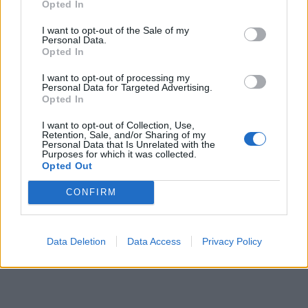
Opted In
ΠΟΛΙΤΙΚΉ ΥΓΕΊΑΣ
25/03/2020 - 20:26
I want to opt-out of the Sale of my
Κορονοϊός Ελλάδα : Καμπανάκι Τσιόδρα για
Personal Data.
οίκους ευγηρίας και θεραπευτήρια χρονίων
Opted In
παθήσεων
I want to opt-out of processing my
Personal Data for Targeted Advertising.
Opted In
I want to opt-out of Collection, Use,
Retention, Sale, and/or Sharing of my
Personal Data that Is Unrelated with the
Purposes for which it was collected.
Opted Out
CONFIRM
Data Deletion
Data Access
Privacy Policy