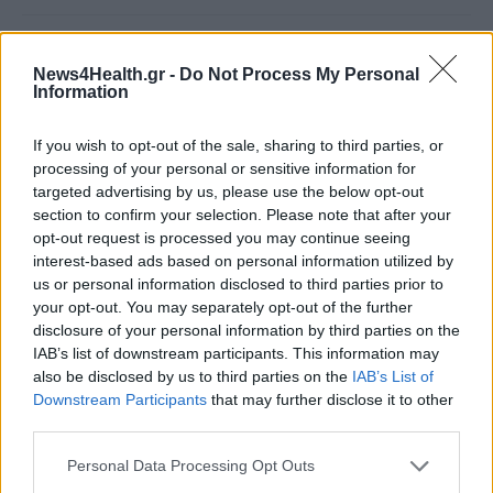
Γιατί οι γιατροί διστάζουν να γράψουν ορμονική
θεραπεία για την εμμηνόπαυση
News4Health.gr -
Do Not Process My Personal
Information
ΥΓΕΊΑ
06/08/2026 - 17:01
If you wish to opt-out of the sale, sharing to third parties, or
Γιαννάκος: Πρωτοφανής πίεση στο Νοσοκομείο
processing of your personal or sensitive information for
Ζακύνθου - Καταγγέλθηκαν οκτώ βιασμοί γυναικών
targeted advertising by us, please use the below opt-out
ΠΟΛΙΤΙΚΉ ΥΓΕΊΑΣ
06/08/2026 - 16:34
section to confirm your selection. Please note that after your
opt-out request is processed you may continue seeing
Έκτακτα μέτρα και στην Καστοριά κατά της διασποράς
interest-based ads based on personal information utilized by
της ευλογιάς των προβάτων
us or personal information disclosed to third parties prior to
ΕΠΙΚΑΙΡΌΤΗΤΑ
06/08/2026 - 16:16
your opt-out. You may separately opt-out of the further
disclosure of your personal information by third parties on the
IAB’s list of downstream participants. This information may
Τα τρία SOS στη μέση ηλικία που εξασφαλίζουν 13
also be disclosed by us to third parties on the
IAB’s List of
επιπλέον χρόνια χωρίς άνοια
Downstream Participants
that may further disclose it to other
ΥΓΕΊΑ
06/08/2026 - 16:00
third parties.
ΔΗΜΟΦΙΛΗ
Εθελοντές του ΕΕΣ διέσωσαν δεκάδες οικόσιτα και
Personal Data Processing Opt Outs
άγρια ζώα από τις φωτιές στη Δυτική Αττική