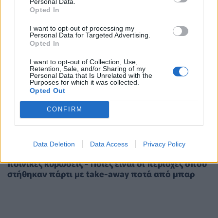
Personal Data.
Opted In
I want to opt-out of processing my
Personal Data for Targeted Advertising.
Opted In
I want to opt-out of Collection, Use,
Retention, Sale, and/or Sharing of my
Personal Data that Is Unrelated with the
Purposes for which it was collected.
Opted Out
CONFIRM
ΠΟΛΙΤΙΚΉ ΥΓΕΊΑΣ
05/05/2020 - 19:04
Data Deletion
Data Access
Privacy Policy
Χαρδαλιάς : Για τους παραβάτες υπάρχουν
ποινικές κυρώσεις - Ποιες είναι οι περιοχές όπου
στήθηκαν πάρτι με take-away ποτά από μπαρ