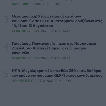
ΔΙΑΤΡΟΦΉ
06/08/2026 - 13:00
Συναγερμός στις ΗΠΑ για φονικό μύκητα που αντέχει
και στα φάρμακα
Θεσσαλονίκη: Νέοι ψεκασμοί κατά των
ΥΓΕΊΑ
07/08/2026 - 17:17
κουνουπιών σε 120.000 στρέμματα ορυζώνων στις
10, 11 και 12 Αυγούστου
ΠΟΛΙΤΙΚΉ ΥΓΕΊΑΣ
06/08/2026 - 14:41
Πέθανε στα 26 της η influencer Σίντνεϊ Τάουλ που
μοιράστηκε επί τρία χρόνια τη μάχη της με σπάνιο
καρκίνο
Γιαννάκος: Πρωτοφανής πίεση στο Νοσοκομείο
ΕΠΙΚΑΙΡΌΤΗΤΑ
07/08/2026 - 16:41
Ζακύνθου - Καταγγέλθηκαν οκτώ βιασμοί
γυναικών
ΠΟΛΙΤΙΚΉ ΥΓΕΊΑΣ
06/08/2026 - 16:34
Απώλεια βάρους: Οι τρεις παράγοντες που κρίνουν το
αποτέλεσμα σύμφωνα με ειδικό στην παχυσαρκία
ΔΙΑΤΡΟΦΉ
07/08/2026 - 16:16
ΗΠΑ: Μεγάλη τράπεζα επενδύει 250 εκατ. δολάρια
τον χρόνο για φάρμακα GLP-1 στους εργαζομένους
ΥΠΗΡΕΣΊΕΣ ΥΓΕΊΑΣ
07/08/2026 - 13:00
Ο ΙΣΑ συνιστά τη λήψη σχολαστικών μέτρων ατομικής
προστασίας από τον ιό του Δυτικού Νείλου
ΥΓΕΊΑ
07/08/2026 - 15:42
Ο Δήμος Μετεώρων επενδύει στην πρωτοβάθμια