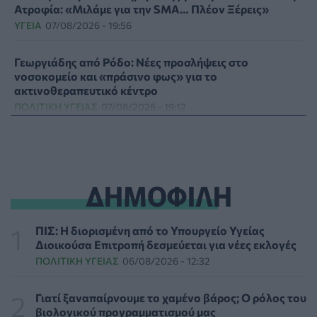
Ατροφία: «Μιλάμε για την SMA… Πλέον Ξέρεις»
ΥΓΕΊΑ
07/08/2026 - 19:56
Γεωργιάδης από Ρόδο: Νέες προσλήψεις στο
νοσοκομείο και «πράσινο φως» για το
ακτινοθεραπευτικό κέντρο
ΠΟΛΙΤΙΚΉ ΥΓΕΊΑΣ
07/08/2026 - 19:12
Σε κόκκινο συναγερμό για φωτιές Κρήτη, Βόρειο
Αιγαίο και Αττική το Σάββατο 8 Αυγούστου
ΕΠΙΚΑΙΡΌΤΗΤΑ
07/08/2026 - 18:37
ΔΗΜΟΦΙΛΗ
Τι μπορεί να μας διδάξει η νέα ταινία του Spider-Man
για την απώλεια και το πένθος
ΠΙΣ: Η διορισμένη από το Υπουργείο Υγείας
ΨΥΧΙΚΉ ΥΓΕΊΑ
07/08/2026 - 18:11
Διοικούσα Επιτροπή δεσμεύεται για νέες εκλογές
ΠΟΛΙΤΙΚΉ ΥΓΕΊΑΣ
06/08/2026 - 12:32
Επιπλέον πόροι 12,5 εκατ. ευρώ στις Περιφέρειες για
την ενίσχυση της βιοασφάλειας από το ΥΠΑΑΤ
Γιατί ξαναπαίρνουμε το χαμένο βάρος; Ο ρόλος του
ΕΠΙΚΑΙΡΌΤΗΤΑ
07/08/2026 - 17:42
βιολογικού προγραμματισμού μας