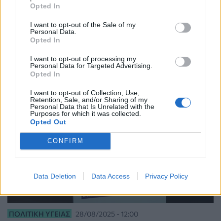
ΠΟΛΙΤΙΚΉ ΥΓΕΊΑΣ
29/01/2026 - 11:20
Opted In
108 νέοι γιατροί στο ΕΣΥ μέσω του οικονομικού
I want to opt-out of the Sale of my
κινήτρου των 40.000 ευρώ
Personal Data.
Opted In
I want to opt-out of processing my
Personal Data for Targeted Advertising.
Opted In
I want to opt-out of Collection, Use,
Retention, Sale, and/or Sharing of my
Personal Data that Is Unrelated with the
Purposes for which it was collected.
Opted Out
CONFIRM
Data Deletion
Data Access
Privacy Policy
ΠΟΛΙΤΙΚΉ ΥΓΕΊΑΣ
28/08/2025 - 12:00