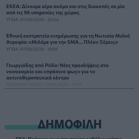
ΕΚΕΑ: Δίνουμε αίμα ακόμα και στις διακοπές σε μία
από τις 96 υπηρεσίες της χώρας
ΥΓΕΊΑ
07/08/2026 - 20:24
Εθνική εκστρατεία ενημέρωσης για τη Νωτιαία Μυϊκή
Ατροφία: «Μιλάμε για την SMA… Πλέον Ξέρεις»
ΥΓΕΊΑ
07/08/2026 - 19:56
Γεωργιάδης από Ρόδο: Νέες προσλήψεις στο
νοσοκομείο και «πράσινο φως» για το
ακτινοθεραπευτικό κέντρο
ΠΟΛΙΤΙΚΉ ΥΓΕΊΑΣ
07/08/2026 - 19:12
Σε κόκκινο συναγερμό για φωτιές Κρήτη, Βόρειο
Αιγαίο και Αττική το Σάββατο 8 Αυγούστου
ΕΠΙΚΑΙΡΌΤΗΤΑ
07/08/2026 - 18:37
ΔΗΜΟΦΙΛΗ
Τι μπορεί να μας διδάξει η νέα ταινία του Spider-Man
για την απώλεια και το πένθος
FDA: Πράσινο φως στο πρώτο εμβόλιο γρίπης