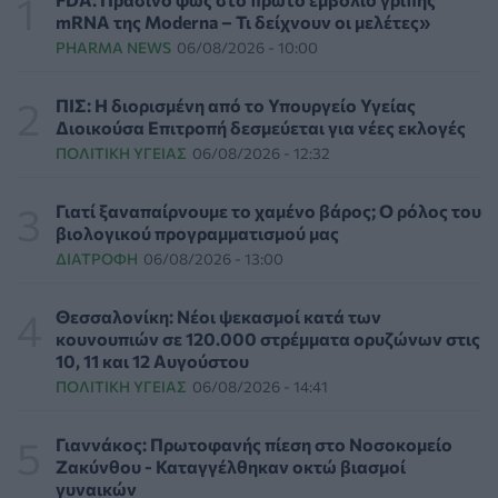
ΨΥΧΙΚΉ ΥΓΕΊΑ
07/08/2026 - 18:11
mRNA της Moderna – Τι δείχνουν οι μελέτες»
PHARMA NEWS
06/08/2026 - 10:00
Επιπλέον πόροι 12,5 εκατ. ευρώ στις Περιφέρειες για
την ενίσχυση της βιοασφάλειας από το ΥΠΑΑΤ
ΠΙΣ: Η διορισμένη από το Υπουργείο Υγείας
ΕΠΙΚΑΙΡΌΤΗΤΑ
07/08/2026 - 17:42
Διοικούσα Επιτροπή δεσμεύεται για νέες εκλογές
ΠΟΛΙΤΙΚΉ ΥΓΕΊΑΣ
06/08/2026 - 12:32
Συναγερμός στις ΗΠΑ για φονικό μύκητα που αντέχει
και στα φάρμακα
Γιατί ξαναπαίρνουμε το χαμένο βάρος; Ο ρόλος του
ΥΓΕΊΑ
07/08/2026 - 17:17
βιολογικού προγραμματισμού μας
ΔΙΑΤΡΟΦΉ
06/08/2026 - 13:00
Πέθανε στα 26 της η influencer Σίντνεϊ Τάουλ που
μοιράστηκε επί τρία χρόνια τη μάχη της με σπάνιο
Θεσσαλονίκη: Νέοι ψεκασμοί κατά των
καρκίνο
κουνουπιών σε 120.000 στρέμματα ορυζώνων στις
ΕΠΙΚΑΙΡΌΤΗΤΑ
07/08/2026 - 16:41
10, 11 και 12 Αυγούστου
ΠΟΛΙΤΙΚΉ ΥΓΕΊΑΣ
06/08/2026 - 14:41
Απώλεια βάρους: Οι τρεις παράγοντες που κρίνουν το
αποτέλεσμα σύμφωνα με ειδικό στην παχυσαρκία
Γιαννάκος: Πρωτοφανής πίεση στο Νοσοκομείο
ΔΙΑΤΡΟΦΉ
07/08/2026 - 16:16
Ζακύνθου - Καταγγέλθηκαν οκτώ βιασμοί
γυναικών