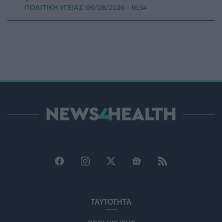
ΠΟΛΙΤΙΚΉ ΥΓΕΊΑΣ
06/08/2026 - 16:34
Ο ΙΣΑ συνιστά τη λήψη σχολαστικών μέτρων ατομικής
προστασίας από τον ιό του Δυτικού Νείλου
ΥΓΕΊΑ
07/08/2026 - 15:42
Ο Δήμος Μετεώρων επενδύει στην πρωτοβάθμια
φροντίδα υγείας και την πρόληψη
ΠΟΛΙΤΙΚΉ ΥΓΕΊΑΣ
07/08/2026 - 15:24
Και οι μαϊμούδες έχουν κατοικίδια! Οι επιστήμονες
ρίχνουν φως στις "φιλίες" μεταξύ διαφορετικών ειδών
PET
07/08/2026 - 15:02
Η ΕΙΝΑΠ καταγγέλλει την αιφνιδιαστική ένταξη του
Σισμανογλείου στις πρωινές εφημερίες της Αττικής
ΠΟΛΙΤΙΚΉ ΥΓΕΊΑΣ
07/08/2026 - 14:39
Ηλεκτρικά πατίνια: 3,5 φορές μεγαλύτερος ο κίνδυνος
ΤΑΥΤΟΤΗΤΑ
σοβαρής εγκεφαλικής κάκωσης
ΥΓΕΊΑ
07/08/2026 - 14:00