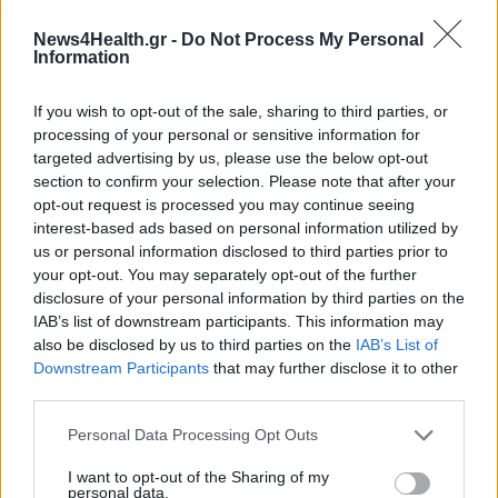
ΠΟΛΙΤΙΚΉ ΥΓΕΊΑΣ
05/02/2026 - 17:11
News4Health.gr -
Do Not Process My Personal
Information
Θεμιστοκλέους: «Ανοίγει η πλατφόρμα για 3.000
θέσεις επικουρικού προσωπικού στο ΕΣΥ»
If you wish to opt-out of the sale, sharing to third parties, or
processing of your personal or sensitive information for
targeted advertising by us, please use the below opt-out
section to confirm your selection. Please note that after your
opt-out request is processed you may continue seeing
interest-based ads based on personal information utilized by
us or personal information disclosed to third parties prior to
your opt-out. You may separately opt-out of the further
disclosure of your personal information by third parties on the
IAB’s list of downstream participants. This information may
also be disclosed by us to third parties on the
IAB’s List of
Downstream Participants
that may further disclose it to other
third parties.
Personal Data Processing Opt Outs
I want to opt-out of the Sharing of my
personal data.