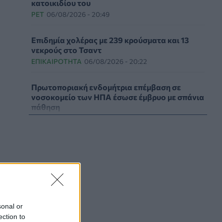
κατοικιδίου του
PET
06/08/2026 - 20:49
Επιδημία χολέρας με 239 κρούσματα και 13
νεκρούς στο Τσαντ
ΕΠΙΚΑΙΡΌΤΗΤΑ
06/08/2026 - 20:22
Πρωτοποριακή ενδομήτρια επέμβαση σε
νοσοκομείο των ΗΠΑ έσωσε έμβρυο με σπάνια
πάθηση
ΥΓΕΊΑ
06/08/2026 - 19:17
ΗΠΑ: Επιτροπή της Γερουσίας προτείνει
άσκηση διώξεων σε βάρος του Άντονι
Φάουτσι
ΕΠΙΚΑΙΡΌΤΗΤΑ
06/08/2026 - 18:38
Διαβητική αμφιβληστροειδοπάθεια:
sonal or
«Σιωπηλός» κίνδυνος για την όραση των
ection to
ασθενών