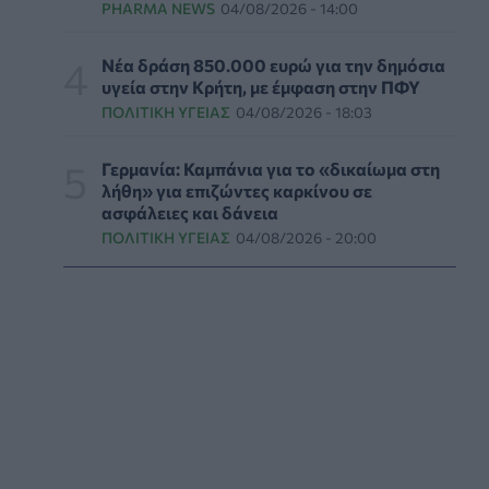
PHARMA NEWS
04/08/2026 - 14:00
ΕΔΟΕΑΠ: Συστάσεις για τις επερχόμενες
ζέστες - Πότε πρέπει να απευθυνθούμε στον
Νέα δράση 850.000 ευρώ για την δημόσια
γιατρό μας
υγεία στην Κρήτη, με έμφαση στην ΠΦΥ
ΥΓΕΊΑ
06/08/2026 - 14:17
ΠΟΛΙΤΙΚΉ ΥΓΕΊΑΣ
04/08/2026 - 18:03
Skin dysmorphia: Όταν η εμμονή με το «τέλειο»
Γερμανία: Καμπάνια για το «δικαίωμα στη
δέρμα αποτελεί πρόβλημα ψυχικής υγείας
λήθη» για επιζώντες καρκίνου σε
ασφάλειες και δάνεια
ΨΥΧΙΚΉ ΥΓΕΊΑ
06/08/2026 - 14:00
ΠΟΛΙΤΙΚΉ ΥΓΕΊΑΣ
04/08/2026 - 20:00
Ευρεία σύσκεψη στον ΕΟΦ για την ομαλή
λειτουργία της εφοδιαστικής αλυσίδας
φαρμάκων
PHARMA POLICY
06/08/2026 - 13:54
Γιατί ξαναπαίρνουμε το χαμένο βάρος; Ο
ρόλος του βιολογικού προγραμματισμού μας
ΔΙΑΤΡΟΦΉ
06/08/2026 - 13:00