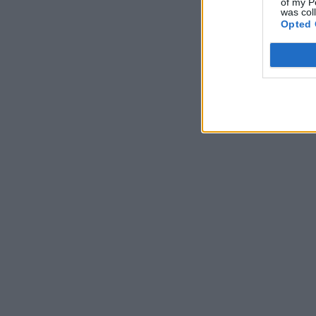
of my P
was col
Opted 