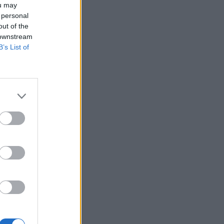
ou may
HEALTH TALK
06/08/2026 - 17:34
 personal
out of the
Γιατί οι γιατροί διστάζουν να γράψουν
 downstream
ορμονική θεραπεία για την εμμηνόπαυση
B’s List of
ΥΓΕΊΑ
06/08/2026 - 17:01
Γιαννάκος: Πρωτοφανής πίεση στο
Νοσοκομείο Ζακύνθου - Καταγγέλθηκαν οκτώ
βιασμοί γυναικών
ΠΟΛΙΤΙΚΉ ΥΓΕΊΑΣ
06/08/2026 - 16:34
Έκτακτα μέτρα και στην Καστοριά κατά της
διασποράς της ευλογιάς των προβάτων
ΕΠΙΚΑΙΡΌΤΗΤΑ
06/08/2026 - 16:16
Τα τρία SOS στη μέση ηλικία που
εξασφαλίζουν 13 επιπλέον χρόνια χωρίς άνοια
ΥΓΕΊΑ
06/08/2026 - 16:00