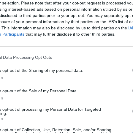
r selection. Please note that after your opt-out request is processed y
eing interest-based ads based on personal information utilized by us or
disclosed to third parties prior to your opt-out. You may separately opt-
ΥΓΕΊΑ
01/07/2020 - 16:19
losure of your personal information by third parties on the IAB’s list of
O καθιστικός τρόπος ζωής αυξάνει
. This information may also be disclosed by us to third parties on the
IA
Participants
that may further disclose it to other third parties.
σημαντικά τον κίνδυνο θανάτου από
καρκίνο
l Data Processing Opt Outs
o opt-out of the Sharing of my personal data.
In
3
4
o opt-out of the Sale of my Personal Data.
In
ίδα 4 από 4
to opt-out of processing my Personal Data for Targeted
ing.
In
o opt-out of Collection, Use, Retention, Sale, and/or Sharing