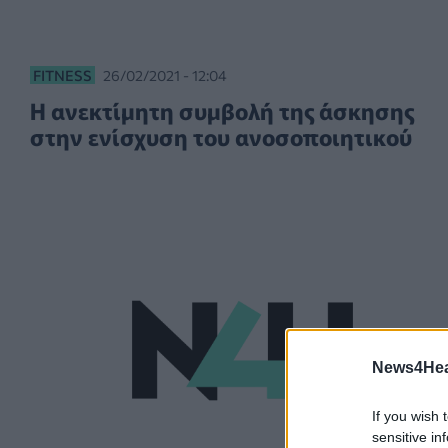
FITNESS
26/02/2021 - 12:04
Η ανεκτίμητη συμβολή της άσκησης
στην ενίσχυση του ανοσοποιητικού
News4Heal
If you wish 
sensitive in