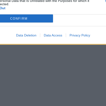
ersonal Data that Is Unrelated with the Purposes for which it
lected.
Out
CONFIRM
Data Deletion
Data Access
Privacy Policy