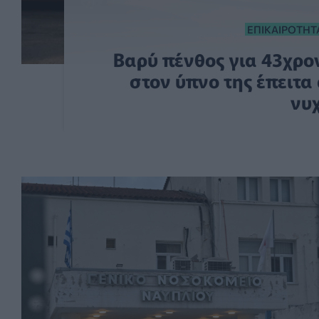
ΕΠΙΚΑΙΡΌΤΗΤ
Βαρύ πένθος για 43χρο
στον ύπνο της έπειτ
νυ