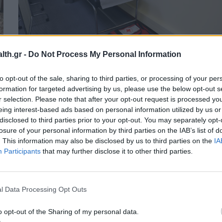
th.gr -
Do Not Process My Personal Information
ΕΠΙΚΑΙΡΌΤΗΤΑ
16/05/2025 - 17:34
to opt-out of the sale, sharing to third parties, or processing of your per
Νοσηλεύτρια του Ελληνικού Ερυθρού
formation for targeted advertising by us, please use the below opt-out s
r selection. Please note that after your opt-out request is processed y
Σταυρού έσωσε μια ζωή στο
eing interest-based ads based on personal information utilized by us or
Πρωτοδικείο Αθηνών
disclosed to third parties prior to your opt-out. You may separately opt-
losure of your personal information by third parties on the IAB’s list of
. This information may also be disclosed by us to third parties on the
IA
Participants
that may further disclose it to other third parties.
l Data Processing Opt Outs
o opt-out of the Sharing of my personal data.