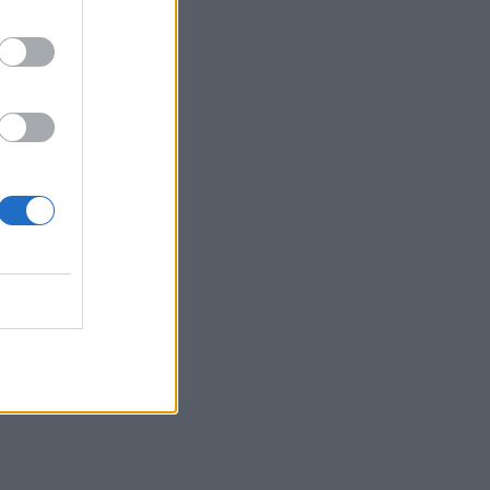
Γιαννάκος: Πρωτοφανής πίεση στο
Νοσοκομείο Ζακύνθου - Καταγγέλθηκαν οκτώ
βιασμοί γυναικών
ΠΟΛΙΤΙΚΉ ΥΓΕΊΑΣ
06/08/2026 - 16:34
Έκτακτα μέτρα και στην Καστοριά κατά της
διασποράς της ευλογιάς των προβάτων
ΕΠΙΚΑΙΡΌΤΗΤΑ
06/08/2026 - 16:16
Τα τρία SOS στη μέση ηλικία που
εξασφαλίζουν 13 επιπλέον χρόνια χωρίς άνοια
ΥΓΕΊΑ
06/08/2026 - 16:00
Εθελοντές του ΕΕΣ διέσωσαν δεκάδες
οικόσιτα και άγρια ζώα από τις φωτιές στη
Δυτική Αττική
PET
06/08/2026 - 15:42
Βίντεο από την καμπάνια Raise Her Voice για