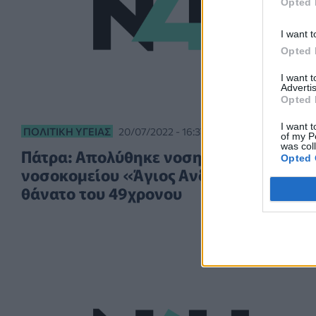
Opted 
I want t
Opted 
I want 
Advertis
Opted 
I want t
ΠΟΛΙΤΙΚΉ ΥΓΕΊΑΣ
20/07/2022 - 16:37
of my P
was col
Πάτρα: Απολύθηκε νοσηλεύτρια του
Opted 
νοσοκομείου «Άγιος Ανδρέας» για τον
θάνατο του 49χρονου