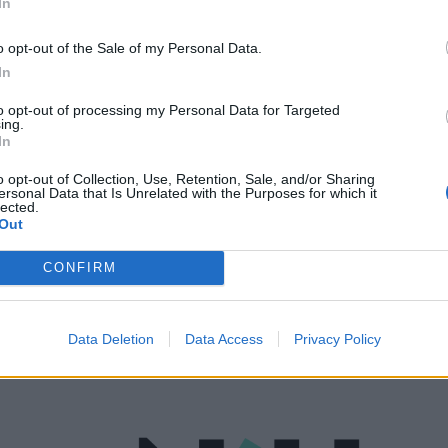
In
o opt-out of the Sale of my Personal Data.
In
to opt-out of processing my Personal Data for Targeted
ing.
In
o opt-out of Collection, Use, Retention, Sale, and/or Sharing
ΥΠΗΡΕΣΊΕΣ ΥΓΕΊΑΣ
11/02/2021 - 17:10
ersonal Data that Is Unrelated with the Purposes for which it
lected.
Δημόπουλος: Δε συνδέεται με το
Out
εμβόλιο το σύνδρομο που παρουσίασε
η νοσηλεύτρια στην Κέρκυρα
CONFIRM
Data Deletion
Data Access
Privacy Policy