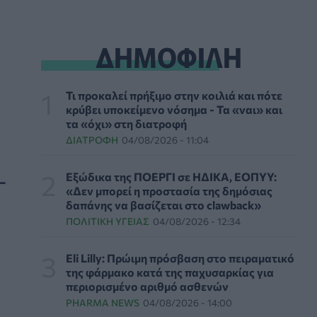
δέρμα αποτελεί πρόβλημα ψυχικής υγείας
ΨΥΧΙΚΉ ΥΓΕΊΑ
06/08/2026 - 14:00
ΔΗΜΟΦΙΛΗ
Ευρεία σύσκεψη στον ΕΟΦ για την ομαλή
λειτουργία της εφοδιαστικής αλυσίδας
φαρμάκων
Τι προκαλεί πρήξιμο στην κοιλιά και πότε
PHARMA POLICY
06/08/2026 - 13:54
κρύβει υποκείμενο νόσημα - Τα «ναι» και
τα «όχι» στη διατροφή
ΔΙΑΤΡΟΦΉ
04/08/2026 - 11:04
Γιατί ξαναπαίρνουμε το χαμένο βάρος; Ο
ρόλος του βιολογικού προγραμματισμού μας
ΔΙΑΤΡΟΦΉ
06/08/2026 - 13:00
-
Εξώδικα της ΠΟΕΡΓΙ σε ΗΔΙΚΑ, ΕΟΠΥΥ:
«Δεν μπορεί η προστασία της δημόσιας
δαπάνης να βασίζεται στο clawback»
ΠΙΣ: Η διορισμένη από το Υπουργείο Υγείας
ΠΟΛΙΤΙΚΉ ΥΓΕΊΑΣ
04/08/2026 - 12:34
Διοικούσα Επιτροπή δεσμεύεται για νέες
εκλογές
ΠΟΛΙΤΙΚΉ ΥΓΕΊΑΣ
06/08/2026 - 12:32
Eli Lilly: Πρώιμη πρόσβαση στο πειραματικό
της φάρμακο κατά της παχυσαρκίας για
περιορισμένο αριθμό ασθενών
Eli Lilly: Εκρηκτική άνοδος στις πωλήσεις των
PHARMA NEWS
04/08/2026 - 14:00
ενέσιμων φαρμάκων της για την απώλεια