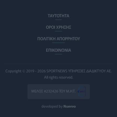
ΕΔΟΕΑΠ: Συστάσεις για τις επερχόμενες ζέστες -
ΤΑΥΤΟΤΗΤΑ
Πότε πρέπει να απευθυνθούμε στον γιατρό μας
ΥΓΕΊΑ
06/08/2026 - 14:17
ΟΡΟΙ ΧΡΗΣΗΣ
ΠΟΛΙΤΙΚΗ ΑΠΟΡΡΗΤΟΥ
Skin dysmorphia: Όταν η εμμονή με το «τέλειο» δέρμα
αποτελεί πρόβλημα ψυχικής υγείας
ΕΠΙΚΟΙΝΩΝΙΑ
ΨΥΧΙΚΉ ΥΓΕΊΑ
06/08/2026 - 14:00
Ευρεία σύσκεψη στον ΕΟΦ για την ομαλή λειτουργία
της εφοδιαστικής αλυσίδας φαρμάκων
Copyright © 2019 - 2026 SPORTNEWS ΥΠΗΡΕΣΙΕΣ ΔΙΑΔΙΚΤΥΟΥ ΑΕ.
PHARMA POLICY
06/08/2026 - 13:54
All rights reserved.
Γιατί ξαναπαίρνουμε το χαμένο βάρος; Ο ρόλος του
ΜΕΛΟΣ #232426 ΤΟΥ Μ.Η.Τ.
βιολογικού προγραμματισμού μας
ΔΙΑΤΡΟΦΉ
06/08/2026 - 13:00
developed by
Nuevvo
ΠΙΣ: Η διορισμένη από το Υπουργείο Υγείας Διοικούσα