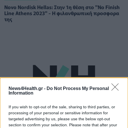
Novo Nordisk Hellas: Στην 1η θέση στο "No Finish
Line Athens 2023" - Η φιλανθρωπική προσφορα
της
News4Health.gr -
Do Not Process My Personal
Information
If you wish to opt-out of the sale, sharing to third parties, or
processing of your personal or sensitive information for
targeted advertising by us, please use the below opt-out
section to confirm your selection. Please note that after your
ΥΠΗΡΕΣΊΕΣ ΥΓΕΊΑΣ
14/02/2023 - 10:00