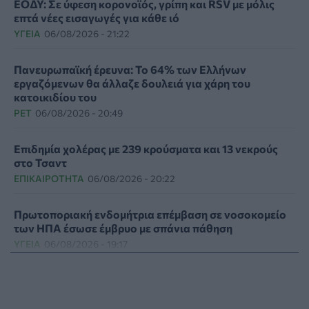
ΕΟΔΥ: Σε ύφεση κορονοϊός, γρίπη και RSV με μόλις
επτά νέες εισαγωγές για κάθε ιό
ΥΓΕΊΑ
06/08/2026 - 21:22
Πανευρωπαϊκή έρευνα: Το 64% των Ελλήνων
εργαζόμενων θα άλλαζε δουλειά για χάρη του
κατοικιδίου του
PET
06/08/2026 - 20:49
Επιδημία χολέρας με 239 κρούσματα και 13 νεκρούς
στο Τσαντ
ΕΠΙΚΑΙΡΌΤΗΤΑ
06/08/2026 - 20:22
Πρωτοποριακή ενδομήτρια επέμβαση σε νοσοκομείο
των ΗΠΑ έσωσε έμβρυο με σπάνια πάθηση
ΥΓΕΊΑ
06/08/2026 - 19:17
ΗΠΑ: Επιτροπή της Γερουσίας προτείνει άσκηση
διώξεων σε βάρος του Άντονι Φάουτσι