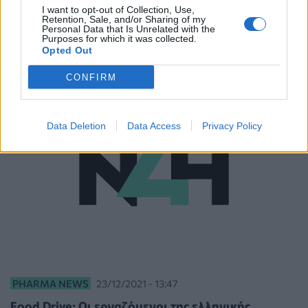
I want to opt-out of Collection, Use,
H ελληνική φαρμακοβιομηχανία σύμμαχος στο
Retention, Sale, and/or Sharing of my
πολύτιμο έργο της Ένωσης «Μαζί για το Παιδί»
Personal Data that Is Unrelated with the
Purposes for which it was collected.
Opted Out
CONFIRM
Data Deletion
Data Access
Privacy Policy
PHARMA NEWS
23/12/2021 - 13:47
Food Drive: Οι εργαζόμενοι της ελληνικής