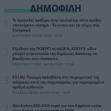
ΕΠΙΚΑΙΡΌΤΗΤΑ
06/08/2026 - 18:38
ΔΗΜΟΦΙΛΗ
Διαβητική αμφιβληστροειδοπάθεια: «Σιωπηλός»
κίνδυνος για την όραση των ασθενών
Τι προκαλεί πρήξιμο στην κοιλιά και πότε κρύβει
HEALTH TALK
06/08/2026 - 17:34
υποκείμενο νόσημα - Τα «ναι» και τα «όχι» στη
διατροφή
ΔΙΑΤΡΟΦΉ
04/08/2026 - 11:04
Γιατί οι γιατροί διστάζουν να γράψουν ορμονική
θεραπεία για την εμμηνόπαυση
ΥΓΕΊΑ
06/08/2026 - 17:01
Εξώδικα της ΠΟΕΡΓΙ σε ΗΔΙΚΑ, ΕΟΠΥΥ: «Δεν
μπορεί η προστασία της δημόσιας δαπάνης να
βασίζεται στο clawback»
Γιαννάκος: Πρωτοφανής πίεση στο Νοσοκομείο
ΠΟΛΙΤΙΚΉ ΥΓΕΊΑΣ
04/08/2026 - 12:34
Ζακύνθου - Καταγγέλθηκαν οκτώ βιασμοί γυναικών
ΠΟΛΙΤΙΚΉ ΥΓΕΊΑΣ
06/08/2026 - 16:34
Eli Lilly: Πρώιμη πρόσβαση στο πειραματικό της
φάρμακο κατά της παχυσαρκίας για περιορισμένο
Έκτακτα μέτρα και στην Καστοριά κατά της διασποράς
αριθμό ασθενών
της ευλογιάς των προβάτων
PHARMA NEWS
04/08/2026 - 14:00
ΕΠΙΚΑΙΡΌΤΗΤΑ
06/08/2026 - 16:16
Νέα δράση 850.000 ευρώ για την δημόσια υγεία
Τα τρία SOS στη μέση ηλικία που εξασφαλίζουν 13
στην Κρήτη, με έμφαση στην ΠΦΥ