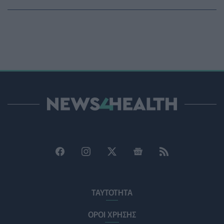
ΥΓΕΊΑ
07/08/2026 - 15:42
Ο Δήμος Μετεώρων επενδύει στην πρωτοβάθμια
φροντίδα υγείας και την πρόληψη
ΠΟΛΙΤΙΚΉ ΥΓΕΊΑΣ
07/08/2026 - 15:24
Και οι μαϊμούδες έχουν κατοικίδια! Οι επιστήμονες
ρίχνουν φως στις "φιλίες" μεταξύ διαφορετικών ειδών
PET
07/08/2026 - 15:02
Η ΕΙΝΑΠ καταγγέλλει την αιφνιδιαστική ένταξη του
Σισμανογλείου στις πρωινές εφημερίες της Αττικής
ΠΟΛΙΤΙΚΉ ΥΓΕΊΑΣ
07/08/2026 - 14:39
Ηλεκτρικά πατίνια: 3,5 φορές μεγαλύτερος ο κίνδυνος
σοβαρής εγκεφαλικής κάκωσης
ΤΑΥΤΟΤΗΤΑ
ΥΓΕΊΑ
07/08/2026 - 14:00
ΟΡΟΙ ΧΡΗΣΗΣ