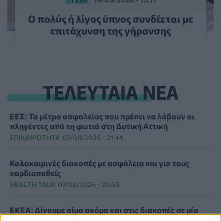
Ο πολύς ή λίγος ύπνος συνδέεται με
επιτάχυνση της γήρανσης
ΤΕΛΕΥΤΑΙΑ ΝΕΑ
ΕΕΣ: Τα μέτρα ασφαλείας που πρέπει να λάβουν οι
πληγέντες από τη φωτιά στη Δυτική Αττική
ΕΠΙΚΑΙΡΌΤΗΤΑ
07/08/2026 - 21:44
Καλοκαιρινές διακοπές με ασφάλεια και για τους
καρδιοπαθείς
HEALTH TALK
07/08/2026 - 20:58
ΕΚΕΑ: Δίνουμε αίμα ακόμα και στις διακοπές σε μία
από τις 96 υπηρεσίες της χώρας