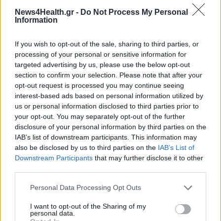
ΥΓΕΊΑ
07/08/2026 - 20:24
News4Health.gr -
Do Not Process My Personal
Information
Εθνική εκστρατεία ενημέρωσης για τη Νωτιαία Μυϊκή
If you wish to opt-out of the sale, sharing to third parties, or
Ατροφία: «Μιλάμε για την SMA… Πλέον Ξέρεις»
processing of your personal or sensitive information for
ΥΓΕΊΑ
07/08/2026 - 19:56
targeted advertising by us, please use the below opt-out
section to confirm your selection. Please note that after your
Γεωργιάδης από Ρόδο: Νέες προσλήψεις στο
opt-out request is processed you may continue seeing
νοσοκομείο και «πράσινο φως» για το
interest-based ads based on personal information utilized by
ακτινοθεραπευτικό κέντρο
us or personal information disclosed to third parties prior to
ΠΟΛΙΤΙΚΉ ΥΓΕΊΑΣ
07/08/2026 - 19:12
your opt-out. You may separately opt-out of the further
disclosure of your personal information by third parties on the
IAB’s list of downstream participants. This information may
Σε κόκκινο συναγερμό για φωτιές Κρήτη, Βόρειο
also be disclosed by us to third parties on the
IAB’s List of
Αιγαίο και Αττική το Σάββατο 8 Αυγούστου
Downstream Participants
that may further disclose it to other
ΕΠΙΚΑΙΡΌΤΗΤΑ
07/08/2026 - 18:37
ΔΗΜΟΦΙΛΗ
third parties.
Τι μπορεί να μας διδάξει η νέα ταινία του Spider-Man
Personal Data Processing Opt Outs
για την απώλεια και το πένθος
Θεσσαλονίκη: Νέοι ψεκασμοί κατά των
I want to opt-out of the Sharing of my
ΨΥΧΙΚΉ ΥΓΕΊΑ
07/08/2026 - 18:11
κουνουπιών σε 120.000 στρέμματα ορυζώνων στις
personal data.
10, 11 και 12 Αυγούστου