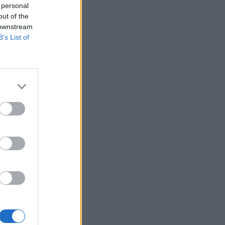
 personal
ΠΟΛΙΤΙΚΉ ΥΓΕΊΑΣ
05/08/2026 - 19:49
out of the
 downstream
Οι πέντε λόγοι για τους οποίους η διατροφή
B’s List of
πρέπει να καθοδηγείται από κλινικό
διαιτολόγο
HEALTH TALK
05/08/2026 - 18:59
Ψυχοκοινωνική υποστήριξη στους
πυρόπληκτους της Δυτικής Αττικής από τον
ΕΕΣ
ΕΠΙΚΑΙΡΌΤΗΤΑ
05/08/2026 - 18:34
Νέα μελέτη: Η μοναξιά και οι επιπτώσεις της
στην γενική υγεία σε σύγκριση με την
κοινωνική απομόνωση
ΨΥΧΙΚΉ ΥΓΕΊΑ
05/08/2026 - 18:21
Χαλκιδική: Εντός ορίων τα αποτελέσματα από
τις πρώτες μικροβιολογικές αναλύσεις στο