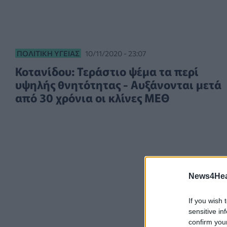
ΠΟΛΙΤΙΚΉ ΥΓΕΊΑΣ
10/11/2020 - 23:07
Κοτανίδου: Τεράστιο ψέμα τα περί
υψηλής θνητότητας - Αυξάνονται μετά
από 30 χρόνια οι κλίνες ΜΕΘ
News4Heal
If you wish 
sensitive in
confirm you