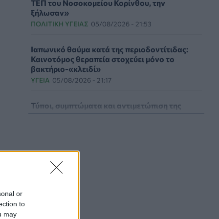
ΤΕΠ του Νοσοκομείου Κορίνθου, την
ξήλωσαν»
ΠΟΛΙΤΙΚΉ ΥΓΕΊΑΣ
05/08/2026 - 21:53
Ιαπωνικό θαύμα κατά της περιοδοντίτιδας:
Καινοτόμος θεραπεία στοχεύει μόνο το
βακτήριο-«κλειδί»
ΥΓΕΊΑ
05/08/2026 - 21:17
Τύποι, συμπτώματα και αντιμετώπιση της
φωτοευαισθησίας - Χρήσιμες ερωταπαντήσεις
ΥΓΕΊΑ
05/08/2026 - 20:42
WWF Ελλάς: Περισσότερα από 180.000
στρέμματα δάσους κάηκαν σε λίγες μόνο μέρες
ΕΠΙΚΑΙΡΌΤΗΤΑ
05/08/2026 - 20:16
sonal or
Γεωργιάδης: «Αλλάζει ο υγειονομικός χάρτης
ection to
των διακομιδών στη Στερεά Ελλάδα με τα νέα
ou may
ασθενοφόρα»