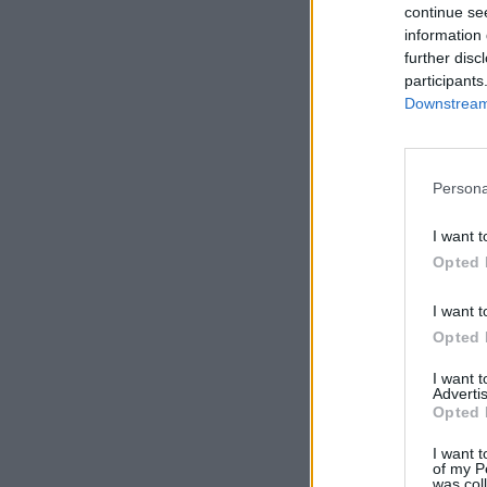
continue se
information 
further disc
participants
Downstream 
Persona
I want t
Opted 
I want t
Opted 
I want 
Advertis
Opted 
I want t
of my P
was col