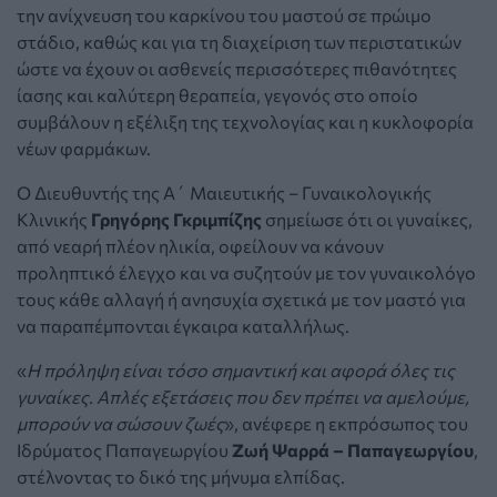
την ανίχνευση του καρκίνου του μαστού σε πρώιμο
στάδιο, καθώς και για τη διαχείριση των περιστατικών
ώστε να έχουν οι ασθενείς περισσότερες πιθανότητες
ίασης και καλύτερη θεραπεία, γεγονός στο οποίο
συμβάλουν η εξέλιξη της τεχνολογίας και η κυκλοφορία
νέων φαρμάκων.
Ο Διευθυντής της Α΄ Μαιευτικής – Γυναικολογικής
Κλινικής
Γρηγόρης Γκριμπίζης
σημείωσε ότι οι γυναίκες,
από νεαρή πλέον ηλικία, οφείλουν να κάνουν
προληπτικό έλεγχο και να συζητούν με τον γυναικολόγο
τους κάθε αλλαγή ή ανησυχία σχετικά με τον μαστό για
να παραπέμπονται έγκαιρα καταλλήλως.
«
Η πρόληψη είναι τόσο σημαντική και αφορά όλες τις
γυναίκες. Απλές εξετάσεις που δεν πρέπει να αμελούμε,
μπορούν να σώσουν ζωές
», ανέφερε η εκπρόσωπος του
Ιδρύματος Παπαγεωργίου
Ζωή Ψαρρά – Παπαγεωργίου
,
στέλνοντας το δικό της μήνυμα ελπίδας.