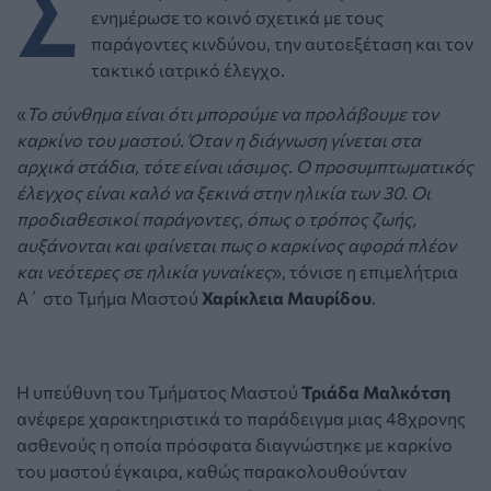
Σ
ενημέρωσε το κοινό σχετικά με τους
παράγοντες κινδύνου, την αυτοεξέταση και τον
τακτικό ιατρικό έλεγχο.
«
Το σύνθημα είναι ότι μπορούμε να προλάβουμε τον
καρκίνο του μαστού. Όταν η διάγνωση γίνεται στα
αρχικά στάδια, τότε είναι ιάσιμος. Ο προσυμπτωματικός
έλεγχος είναι καλό να ξεκινά στην ηλικία των 30. Οι
προδιαθεσικοί παράγοντες, όπως ο τρόπος ζωής,
αυξάνονται και φαίνεται πως ο καρκίνος αφορά πλέον
και νεότερες σε ηλικία γυναίκες
», τόνισε η επιμελήτρια
Α΄ στο Τμήμα Μαστού
Χαρίκλεια Μαυρίδου
.
Η υπεύθυνη του Τμήματος Μαστού
Τριάδα Μαλκότση
ανέφερε χαρακτηριστικά το παράδειγμα μιας 48χρονης
ασθενούς η οποία πρόσφατα διαγνώστηκε με καρκίνο
του μαστού έγκαιρα, καθώς παρακολουθούνταν