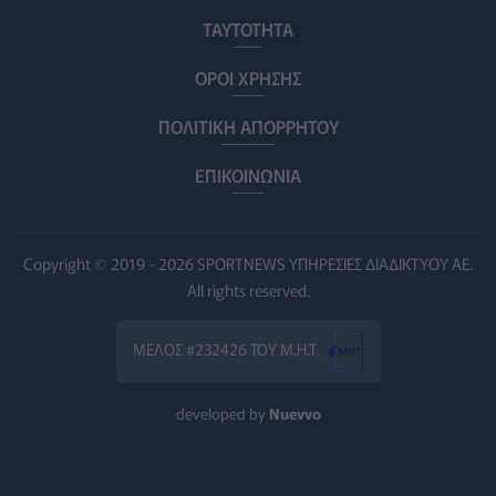
σοβαρής εγκεφαλικής κάκωσης
ΤΑΥΤΟΤΗΤΑ
ΥΓΕΊΑ
07/08/2026 - 14:00
ΟΡΟΙ ΧΡΗΣΗΣ
ΗΠΑ: Μεγάλη τράπεζα επενδύει 250 εκατ. δολάρια
ΠΟΛΙΤΙΚΗ ΑΠΟΡΡΗΤΟΥ
τον χρόνο για φάρμακα GLP-1 στους εργαζομένους
ΥΠΗΡΕΣΊΕΣ ΥΓΕΊΑΣ
07/08/2026 - 13:00
ΕΠΙΚΟΙΝΩΝΙΑ
Βασιλακόπουλος για ιό Δυτικού Νείλου: Στο
«κόκκινο» η Αττική – Τι πρέπει να προσέχουν οι
παραθεριστές
Copyright © 2019 - 2026 SPORTNEWS ΥΠΗΡΕΣΙΕΣ ΔΙΑΔΙΚΤΥΟΥ ΑΕ.
ΥΓΕΊΑ
07/08/2026 - 11:57
All rights reserved.
Γλοιοβλάστωμα: Νέο «παράθυρο» για πιο
ΜΕΛΟΣ #232426 ΤΟΥ Μ.Η.Τ.
αποτελεσματική χημειοθεραπεία μετά το χειρουργείο
ΥΓΕΊΑ
07/08/2026 - 11:00
developed by
Nuevvo
ΛΔ Κονγκό: Πάνω από 4.000 τα επιβεβαιωμένα
κρούσματα Έμπολα
ΥΓΕΊΑ
07/08/2026 - 10:30