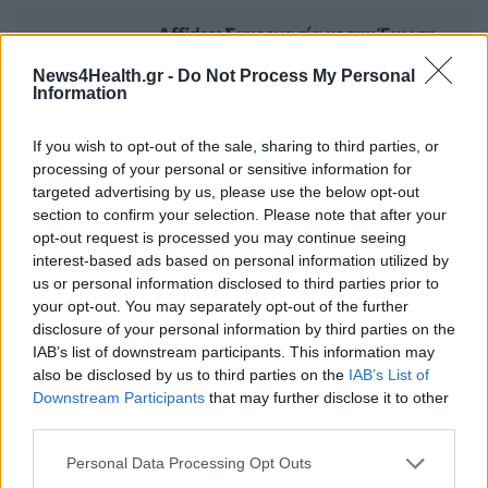
Affidea: Συνεργασία με την Ένωση
Γυναικών Δικηγόρων Αθηνών και
News4Health.gr -
Do Not Process My Personal
Φίλων «Ελένη Καρύδη» για τον
Information
καρκίνο του μαστού
02 Νοεμβρίου 2023
If you wish to opt-out of the sale, sharing to third parties, or
processing of your personal or sensitive information for
targeted advertising by us, please use the below opt-out
ΠαΣΟΝοΠ.: «Κινδυνεύουν οι
section to confirm your selection. Please note that after your
opt-out request is processed you may continue seeing
εργαζόμενοι στις δημόσιες δομές
interest-based ads based on personal information utilized by
υγείας εξαιτίας της απαξίωσης του
us or personal information disclosed to third parties prior to
ΕΣΥ»
your opt-out. You may separately opt-out of the further
03 Νοεμβρίου 2023
disclosure of your personal information by third parties on the
IAB’s list of downstream participants. This information may
also be disclosed by us to third parties on the
IAB’s List of
Downstream Participants
that may further disclose it to other
ΣΧΕΤΙΚΑ ΑΡΘΡΑ
third parties.
Personal Data Processing Opt Outs