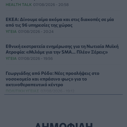
HEALTH TALK
07/08/2026 - 20:58
ΕΚΕΑ: Δίνουμε αίμα ακόμα και στις διακοπές σε μία
από τις 96 υπηρεσίες της χώρας
ΥΓΕΊΑ
07/08/2026 - 20:24
Εθνική εκστρατεία ενημέρωσης για τη Νωτιαία Μυϊκή
Ατροφία: «Μιλάμε για την SMA… Πλέον Ξέρεις»
ΥΓΕΊΑ
07/08/2026 - 19:56
Γεωργιάδης από Ρόδο: Νέες προσλήψεις στο
νοσοκομείο και «πράσινο φως» για το
ακτινοθεραπευτικό κέντρο
ΠΟΛΙΤΙΚΉ ΥΓΕΊΑΣ
07/08/2026 - 19:12
Σε κόκκινο συναγερμό για φωτιές Κρήτη, Βόρειο
Αιγαίο και Αττική το Σάββατο 8 Αυγούστου
ΕΠΙΚΑΙΡΌΤΗΤΑ
07/08/2026 - 18:37
ΔΗΜΟΦΙΛΗ