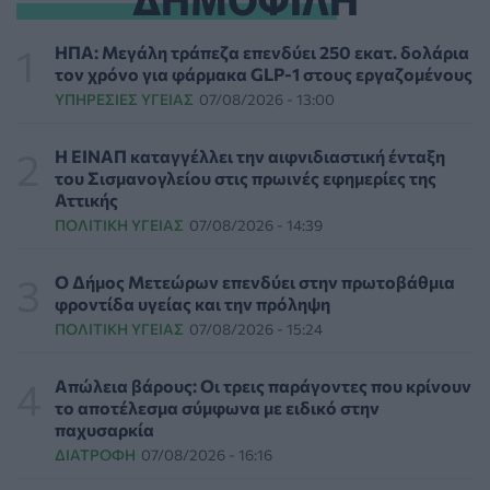
Τι μπορεί να μας διδάξει η νέα ταινία του Spider-Man
για την απώλεια και το πένθος
ΗΠΑ: Μεγάλη τράπεζα επενδύει 250 εκατ. δολάρια
ΨΥΧΙΚΉ ΥΓΕΊΑ
07/08/2026 - 18:11
τον χρόνο για φάρμακα GLP-1 στους εργαζομένους
ΥΠΗΡΕΣΊΕΣ ΥΓΕΊΑΣ
07/08/2026 - 13:00
Επιπλέον πόροι 12,5 εκατ. ευρώ στις Περιφέρειες για
την ενίσχυση της βιοασφάλειας από το ΥΠΑΑΤ
Η ΕΙΝΑΠ καταγγέλλει την αιφνιδιαστική ένταξη
ΕΠΙΚΑΙΡΌΤΗΤΑ
07/08/2026 - 17:42
του Σισμανογλείου στις πρωινές εφημερίες της
Αττικής
ΠΟΛΙΤΙΚΉ ΥΓΕΊΑΣ
07/08/2026 - 14:39
Συναγερμός στις ΗΠΑ για φονικό μύκητα που αντέχει
και στα φάρμακα
ΥΓΕΊΑ
07/08/2026 - 17:17
Ο Δήμος Μετεώρων επενδύει στην πρωτοβάθμια
φροντίδα υγείας και την πρόληψη
ΠΟΛΙΤΙΚΉ ΥΓΕΊΑΣ
07/08/2026 - 15:24
Πέθανε στα 26 της η influencer Σίντνεϊ Τάουλ που
μοιράστηκε επί τρία χρόνια τη μάχη της με σπάνιο
καρκίνο
Απώλεια βάρους: Οι τρεις παράγοντες που κρίνουν
ΕΠΙΚΑΙΡΌΤΗΤΑ
07/08/2026 - 16:41
το αποτέλεσμα σύμφωνα με ειδικό στην
παχυσαρκία
ΔΙΑΤΡΟΦΉ
07/08/2026 - 16:16
Απώλεια βάρους: Οι τρεις παράγοντες που κρίνουν το
αποτέλεσμα σύμφωνα με ειδικό στην παχυσαρκία