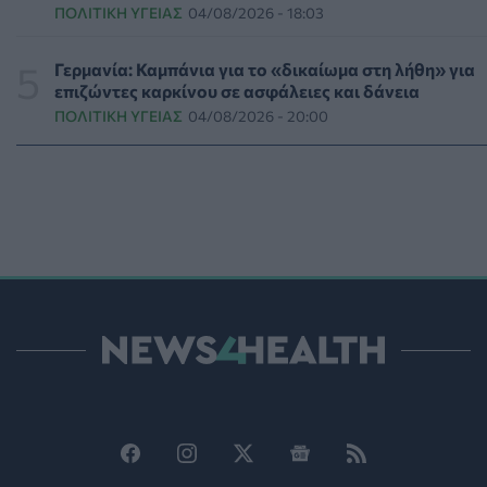
ΠΟΛΙΤΙΚΉ ΥΓΕΊΑΣ
04/08/2026 - 18:03
ΥΓΕΊΑ
06/08/2026 - 16:00
Γερμανία: Καμπάνια για το «δικαίωμα στη λήθη» για
Εθελοντές του ΕΕΣ διέσωσαν δεκάδες οικόσιτα και
επιζώντες καρκίνου σε ασφάλειες και δάνεια
άγρια ζώα από τις φωτιές στη Δυτική Αττική
ΠΟΛΙΤΙΚΉ ΥΓΕΊΑΣ
04/08/2026 - 20:00
PET
06/08/2026 - 15:42
Βίντεο από την καμπάνια Raise Her Voice για την έγκαιρη
αναγνώριση της έμφυλης βίας με έμφαση στις γυναίκες
με αναπηρία
ΨΥΧΙΚΉ ΥΓΕΊΑ
06/08/2026 - 15:21
Τα κουνούπια τελικά έχουν πράγματι προτιμήσεις στους
ανθρώπους - Τι έδειξε έρευνα
ΥΓΕΊΑ
06/08/2026 - 15:00
Θεσσαλονίκη: Νέοι ψεκασμοί κατά των κουνουπιών σε
120.000 στρέμματα ορυζώνων στις 10, 11 και 12
Αυγούστου
ΠΟΛΙΤΙΚΉ ΥΓΕΊΑΣ
06/08/2026 - 14:41