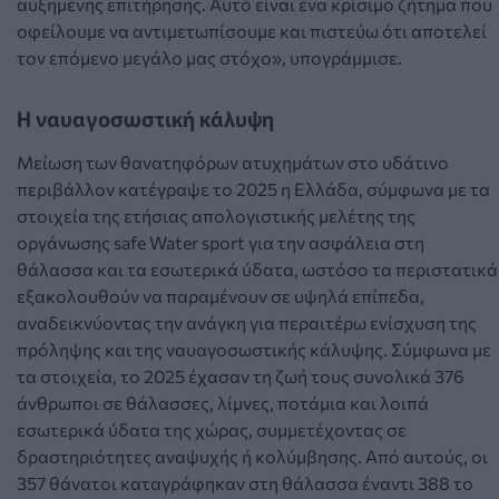
αυξημένης επιτήρησης. Αυτό είναι ένα κρίσιμο ζήτημα που
οφείλουμε να αντιμετωπίσουμε και πιστεύω ότι αποτελεί
τον επόμενο μεγάλο μας στόχο», υπογράμμισε.
Η ναυαγοσωστική κάλυψη
Μείωση των θανατηφόρων ατυχημάτων στο υδάτινο
περιβάλλον κατέγραψε το 2025 η Ελλάδα, σύμφωνα με τα
στοιχεία της ετήσιας απολογιστικής μελέτης της
οργάνωσης safe Water sport για την ασφάλεια στη
θάλασσα και τα εσωτερικά ύδατα, ωστόσο τα περιστατικά
εξακολουθούν να παραμένουν σε υψηλά επίπεδα,
αναδεικνύοντας την ανάγκη για περαιτέρω ενίσχυση της
πρόληψης και της ναυαγοσωστικής κάλυψης. Σύμφωνα με
τα στοιχεία, το 2025 έχασαν τη ζωή τους συνολικά 376
άνθρωποι σε θάλασσες, λίμνες, ποτάμια και λοιπά
εσωτερικά ύδατα της χώρας, συμμετέχοντας σε
δραστηριότητες αναψυχής ή κολύμβησης. Από αυτούς, οι
357 θάνατοι καταγράφηκαν στη θάλασσα έναντι 388 το