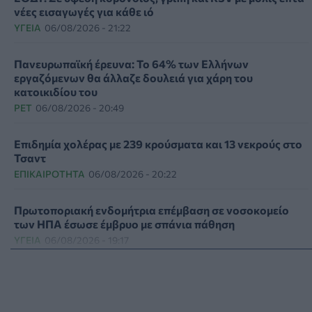
νέες εισαγωγές για κάθε ιό
ΥΓΕΊΑ
06/08/2026 - 21:22
Πανευρωπαϊκή έρευνα: Το 64% των Ελλήνων
εργαζόμενων θα άλλαζε δουλειά για χάρη του
κατοικιδίου του
PET
06/08/2026 - 20:49
Επιδημία χολέρας με 239 κρούσματα και 13 νεκρούς στο
Τσαντ
ΕΠΙΚΑΙΡΌΤΗΤΑ
06/08/2026 - 20:22
Πρωτοποριακή ενδομήτρια επέμβαση σε νοσοκομείο
των ΗΠΑ έσωσε έμβρυο με σπάνια πάθηση
ΥΓΕΊΑ
06/08/2026 - 19:17
ΗΠΑ: Επιτροπή της Γερουσίας προτείνει άσκηση
διώξεων σε βάρος του Άντονι Φάουτσι
ΕΠΙΚΑΙΡΌΤΗΤΑ
06/08/2026 - 18:38