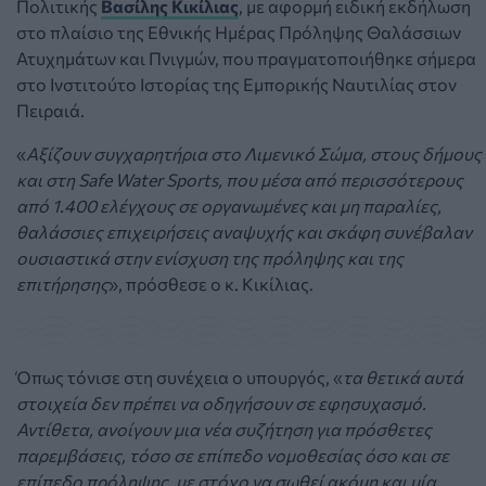
Πολιτικής
Βασίλης Κικίλιας
, με αφορμή ειδική εκδήλωση
στο πλαίσιο της Εθνικής Ημέρας Πρόληψης Θαλάσσιων
Ατυχημάτων και Πνιγμών, που πραγματοποιήθηκε σήμερα
στο Ινστιτούτο Ιστορίας της Εμπορικής Ναυτιλίας στον
Πειραιά.
«
Αξίζουν συγχαρητήρια στο Λιμενικό Σώμα, στους δήμους
και στη Safe Water Sports, που μέσα από περισσότερους
από 1.400 ελέγχους σε οργανωμένες και μη παραλίες,
θαλάσσιες επιχειρήσεις αναψυχής και σκάφη συνέβαλαν
ουσιαστικά στην ενίσχυση της πρόληψης και της
επιτήρησης
», πρόσθεσε ο κ. Κικίλιας.
Όπως τόνισε στη συνέχεια ο υπουργός, «
τα θετικά αυτά
στοιχεία δεν πρέπει να οδηγήσουν σε εφησυχασμό.
Αντίθετα, ανοίγουν μια νέα συζήτηση για πρόσθετες
παρεμβάσεις, τόσο σε επίπεδο νομοθεσίας όσο και σε
επίπεδο πρόληψης, με στόχο να σωθεί ακόμη και μία