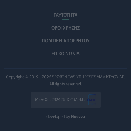
ΕΔΟΕΑΠ: Συστάσεις για τις επερχόμενες ζέστες - Πότε
ΤΑΥΤΟΤΗΤΑ
πρέπει να απευθυνθούμε στον γιατρό μας
ΥΓΕΊΑ
06/08/2026 - 14:17
ΟΡΟΙ ΧΡΗΣΗΣ
ΠΟΛΙΤΙΚΗ ΑΠΟΡΡΗΤΟΥ
Skin dysmorphia: Όταν η εμμονή με το «τέλειο» δέρμα
αποτελεί πρόβλημα ψυχικής υγείας
ΕΠΙΚΟΙΝΩΝΙΑ
ΨΥΧΙΚΉ ΥΓΕΊΑ
06/08/2026 - 14:00
Ευρεία σύσκεψη στον ΕΟΦ για την ομαλή λειτουργία της
εφοδιαστικής αλυσίδας φαρμάκων
Copyright © 2019 - 2026 SPORTNEWS ΥΠΗΡΕΣΙΕΣ ΔΙΑΔΙΚΤΥΟΥ ΑΕ.
PHARMA POLICY
06/08/2026 - 13:54
All rights reserved.
Γιατί ξαναπαίρνουμε το χαμένο βάρος; Ο ρόλος του
ΜΕΛΟΣ #232426 ΤΟΥ Μ.Η.Τ.
βιολογικού προγραμματισμού μας
ΔΙΑΤΡΟΦΉ
06/08/2026 - 13:00
developed by
Nuevvo
ΠΙΣ: Η διορισμένη από το Υπουργείο Υγείας Διοικούσα
Επιτροπή δεσμεύεται για νέες εκλογές