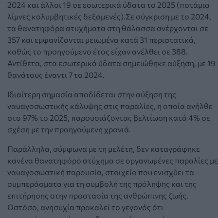
2024 και άλλοι 19 σε εσωτερικά ύδατα το 2025 (ποτάμια
λίμνες κολυμβητικές δεξαμενές).Σε σύγκριση με το 2024,
τα θανατηφόρα ατυχήματα στη θάλασσα ανέρχονται σε
357 και εμφανίζονται μειωμένα κατά 31 περιστατικά,
καθώς το προηγούμενο έτος είχαν ανέλθει σε 388.
Αντίθετα, στα εσωτερικά ύδατα σημειώθηκε αύξηση, με 19
θανάτους έναντι 7 το 2024.
Ιδιαίτερη σημασία αποδίδεται στην αύξηση της
ναυαγοσωστικής κάλυψης στις παραλίες, η οποία ανήλθε
στο 97% το 2025, παρουσιάζοντας βελτίωση κατά 4% σε
σχέση με την προηγούμενη χρονιά.
Παράλληλα, σύμφωνα με τη μελέτη, δεν καταγράφηκε
κανένα θανατηφόρο ατύχημα σε οργανωμένες παραλίες με
ναυαγοσωστική παρουσία, στοιχείο που ενισχύει τα
συμπεράσματα για τη συμβολή της πρόληψης και της
επιτήρησης στην προστασία της ανθρώπινης ζωής.
Ωστόσο, ανησυχία προκαλεί το γεγονός ότι