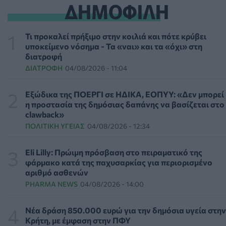
ΔΗΜΟΦΙΛΗ
Διαβητική αμφιβληστροειδοπάθεια: «Σιωπηλός»
κίνδυνος για την όραση των ασθενών
Τι προκαλεί πρήξιμο στην κοιλιά και πότε κρύβει
HEALTH TALK
06/08/2026 - 17:34
υποκείμενο νόσημα - Τα «ναι» και τα «όχι» στη
διατροφή
ΔΙΑΤΡΟΦΉ
04/08/2026 - 11:04
Γιατί οι γιατροί διστάζουν να γράψουν ορμονική
θεραπεία για την εμμηνόπαυση
ΥΓΕΊΑ
06/08/2026 - 17:01
Εξώδικα της ΠΟΕΡΓΙ σε ΗΔΙΚΑ, ΕΟΠΥΥ: «Δεν μπορεί
η προστασία της δημόσιας δαπάνης να βασίζεται στο
clawback»
Γιαννάκος: Πρωτοφανής πίεση στο Νοσοκομείο
ΠΟΛΙΤΙΚΉ ΥΓΕΊΑΣ
04/08/2026 - 12:34
Ζακύνθου - Καταγγέλθηκαν οκτώ βιασμοί γυναικών
ΠΟΛΙΤΙΚΉ ΥΓΕΊΑΣ
06/08/2026 - 16:34
Eli Lilly: Πρώιμη πρόσβαση στο πειραματικό της
φάρμακο κατά της παχυσαρκίας για περιορισμένο
Έκτακτα μέτρα και στην Καστοριά κατά της διασποράς
αριθμό ασθενών
της ευλογιάς των προβάτων
PHARMA NEWS
04/08/2026 - 14:00
ΕΠΙΚΑΙΡΌΤΗΤΑ
06/08/2026 - 16:16
Νέα δράση 850.000 ευρώ για την δημόσια υγεία στην
Τα τρία SOS στη μέση ηλικία που εξασφαλίζουν 13
Κρήτη, με έμφαση στην ΠΦΥ
επιπλέον χρόνια χωρίς άνοια