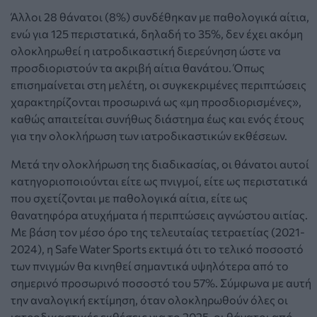
Άλλοι 28 θάνατοι (8%) συνδέθηκαν με παθολογικά αίτια,
ενώ για 125 περιστατικά, δηλαδή το 35%, δεν έχει ακόμη
ολοκληρωθεί η ιατροδικαστική διερεύνηση ώστε να
προσδιοριστούν τα ακριβή αίτια θανάτου. Όπως
επισημαίνεται στη μελέτη, οι συγκεκριμένες περιπτώσεις
χαρακτηρίζονται προσωρινά ως «μη προσδιορισμένες»,
καθώς απαιτείται συνήθως διάστημα έως και ενός έτους
για την ολοκλήρωση των ιατροδικαστικών εκθέσεων.
Μετά την ολοκλήρωση της διαδικασίας, οι θάνατοι αυτοί
κατηγοριοποιούνται είτε ως πνιγμοί, είτε ως περιστατικά
που σχετίζονται με παθολογικά αίτια, είτε ως
θανατηφόρα ατυχήματα ή περιπτώσεις αγνώστου αιτίας.
Με βάση τον μέσο όρο της τελευταίας τετραετίας (2021-
2024), η Safe Water Sports εκτιμά ότι το τελικό ποσοστό
των πνιγμών θα κινηθεί σημαντικά υψηλότερα από το
σημερινό προσωρινό ποσοστό του 57%. Σύμφωνα με αυτή
την αναλογική εκτίμηση, όταν ολοκληρωθούν όλες οι
ιατροδικαστικές εκθέσεις για το 2025, οι θάνατοι από