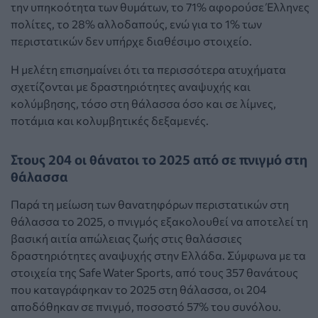
την υπηκοότητα των θυμάτων, το 71% αφορούσε Έλληνες
πολίτες, το 28% αλλοδαπούς, ενώ για το 1% των
περιστατικών δεν υπήρχε διαθέσιμο στοιχείο.
Η μελέτη επισημαίνει ότι τα περισσότερα ατυχήματα
σχετίζονται με δραστηριότητες αναψυχής και
κολύμβησης, τόσο στη θάλασσα όσο και σε λίμνες,
ποτάμια και κολυμβητικές δεξαμενές.
Στους 204 οι θάνατοι το 2025 από σε πνιγμό στη
θάλασσα
Παρά τη μείωση των θανατηφόρων περιστατικών στη
θάλασσα το 2025, ο πνιγμός εξακολουθεί να αποτελεί τη
βασική αιτία απώλειας ζωής στις θαλάσσιες
δραστηριότητες αναψυχής στην Ελλάδα. Σύμφωνα με τα
στοιχεία της Safe Water Sports, από τους 357 θανάτους
που καταγράφηκαν το 2025 στη θάλασσα, οι 204
αποδόθηκαν σε πνιγμό, ποσοστό 57% του συνόλου.