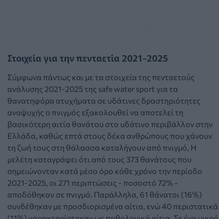
Στοιχεία για την πενταετία 2021-2025
Σύμφωνα πάντως και με τα στοιχεία της πενταετούς
ανάλυσης 2021-2025 της safe water sport για τα
θανατηφόρα ατυχήματα σε υδάτινες δραστηριότητες
αναψυχής ο πνιγμός εξακολουθεί να αποτελεί τη
βασικότερη αιτία θανάτου στο υδάτινο περιβάλλον στην
Ελλάδα, καθώς επτά στους δέκα ανθρώπους που χάνουν
τη ζωή τους στη θάλασσα καταλήγουν από πνιγμό, Η
μελέτη καταγράφει ότι από τους 373 θανάτους που
σημειώνονταν κατά μέσο όρο κάθε χρόνο την περίοδο
2021-2025, οι 271 περιπτώσεις - ποσοστό 72% -
αποδόθηκαν σε πνιγμό. Παράλληλα, 61 θάνατοι (16%)
συνδέθηκαν με προσδιορισμένα αίτια, ενώ 40 περιστατικά
(11%) χαρακτηρίστηκαν ως παθολογικά αίτια. Σε ένα μικρό