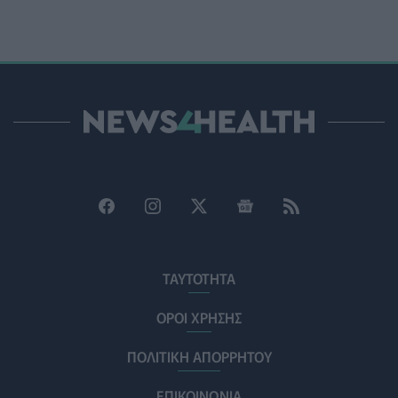
έγκαιρη αναγνώριση της έμφυλης βίας με έμφαση στις
γυναίκες με αναπηρία
ΨΥΧΙΚΉ ΥΓΕΊΑ
06/08/2026 - 15:21
Τα κουνούπια τελικά έχουν πράγματι προτιμήσεις
στους ανθρώπους - Τι έδειξε έρευνα
ΥΓΕΊΑ
06/08/2026 - 15:00
Θεσσαλονίκη: Νέοι ψεκασμοί κατά των κουνουπιών
σε 120.000 στρέμματα ορυζώνων στις 10, 11 και 12
Αυγούστου
ΠΟΛΙΤΙΚΉ ΥΓΕΊΑΣ
06/08/2026 - 14:41
ΕΔΟΕΑΠ: Συστάσεις για τις επερχόμενες ζέστες -
ΤΑΥΤΟΤΗΤΑ
Πότε πρέπει να απευθυνθούμε στον γιατρό μας
ΥΓΕΊΑ
06/08/2026 - 14:17
ΟΡΟΙ ΧΡΗΣΗΣ
ΠΟΛΙΤΙΚΗ ΑΠΟΡΡΗΤΟΥ
Skin dysmorphia: Όταν η εμμονή με το «τέλειο» δέρμα
αποτελεί πρόβλημα ψυχικής υγείας
ΕΠΙΚΟΙΝΩΝΙΑ
ΨΥΧΙΚΉ ΥΓΕΊΑ
06/08/2026 - 14:00