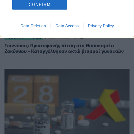
CONFIRM
Data Deletion
Data Access
Privacy Policy
ΠΟΛΙΤΙΚΉ ΥΓΕΊΑΣ
06/08/2026 - 16:34
Γιαννάκος: Πρωτοφανής πίεση στο Νοσοκομείο
Ζακύνθου - Καταγγέλθηκαν οκτώ βιασμοί γυναικών