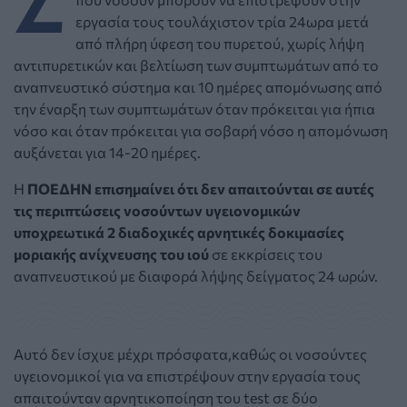
εργασία τους τουλάχιστον τρία 24ωρα μετά
από πλήρη ύφεση του πυρετού, χωρίς λήψη
αντιπυρετικών και βελτίωση των συμπτωμάτων από το
αναπνευστικό σύστημα και 10 ημέρες απομόνωσης από
την έναρξη των συμπτωμάτων όταν πρόκειται για ήπια
νόσο και όταν πρόκειται για σοβαρή νόσο η απομόνωση
αυξάνεται για 14-20 ημέρες.
Η
ΠΟΕΔΗΝ επισημαίνει ότι δεν απαιτούνται σε αυτές
τις περιπτώσεις νοσούντων υγειονομικών
υποχρεωτικά 2 διαδοχικές αρνητικές δοκιμασίες
μοριακής ανίχνευσης του ιού
σε εκκρίσεις του
αναπνευστικού με διαφορά λήψης δείγματος 24 ωρών.
Αυτό δεν ίσχυε μέχρι πρόσφατα,καθώς οι νοσούντες
υγειονομικοί για να επιστρέψουν στην εργασία τους
απαιτούνταν αρνητικοποίηση του test σε δύο