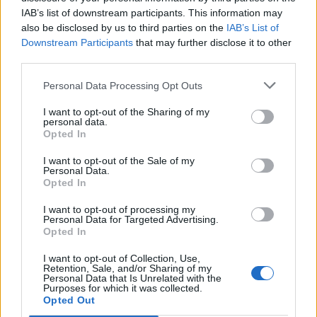
IAB’s list of downstream participants. This information may
also be disclosed by us to third parties on the
IAB’s List of
Downstream Participants
that may further disclose it to other
third parties.
Personal Data Processing Opt Outs
I want to opt-out of the Sharing of my
ΥΓΕΊΑ
06/08/2026 - 21:22
personal data.
Opted In
ΕΟΔΥ: Σε ύφεση κορονοϊός, γρίπη και RSV με μόλις
επτά νέες εισαγωγές για κάθε ιό
I want to opt-out of the Sale of my
Personal Data.
Opted In
I want to opt-out of processing my
Personal Data for Targeted Advertising.
Opted In
I want to opt-out of Collection, Use,
Retention, Sale, and/or Sharing of my
Personal Data that Is Unrelated with the
Purposes for which it was collected.
Opted Out