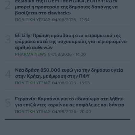
Εξώδικα της ΠΟΕΡΓΙ σε ΗΔΙΚΑ, ΕΟΠΥΥ: «Δεν
μπορεί η προστασία της δημόσιας δαπάνης να
βασίζεται στο clawback»
Γιαννάκος: Πρωτοφανής πίεση στο Νοσοκομείο
ΠΟΛΙΤΙΚΉ ΥΓΕΊΑΣ
04/08/2026 - 12:34
Ζακύνθου - Καταγγέλθηκαν οκτώ βιασμοί γυναικών
ΠΟΛΙΤΙΚΉ ΥΓΕΊΑΣ
06/08/2026 - 16:34
Eli Lilly: Πρώιμη πρόσβαση στο πειραματικό της
φάρμακο κατά της παχυσαρκίας για περιορισμένο
Έκτακτα μέτρα και στην Καστοριά κατά της διασποράς
αριθμό ασθενών
της ευλογιάς των προβάτων
PHARMA NEWS
04/08/2026 - 14:00
ΕΠΙΚΑΙΡΌΤΗΤΑ
06/08/2026 - 16:16
Νέα δράση 850.000 ευρώ για την δημόσια υγεία
Τα τρία SOS στη μέση ηλικία που εξασφαλίζουν 13
στην Κρήτη, με έμφαση στην ΠΦΥ
επιπλέον χρόνια χωρίς άνοια
ΠΟΛΙΤΙΚΉ ΥΓΕΊΑΣ
04/08/2026 - 18:03
ΥΓΕΊΑ
06/08/2026 - 16:00
Γερμανία: Καμπάνια για το «δικαίωμα στη λήθη»
Εθελοντές του ΕΕΣ διέσωσαν δεκάδες οικόσιτα και
για επιζώντες καρκίνου σε ασφάλειες και δάνεια
άγρια ζώα από τις φωτιές στη Δυτική Αττική
ΠΟΛΙΤΙΚΉ ΥΓΕΊΑΣ
04/08/2026 - 20:00
PET
06/08/2026 - 15:42
Βίντεο από την καμπάνια Raise Her Voice για την