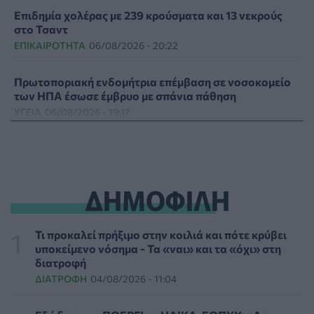
Επιδημία χολέρας με 239 κρούσματα και 13 νεκρούς
στο Τσαντ
ΕΠΙΚΑΙΡΌΤΗΤΑ
06/08/2026 - 20:22
Πρωτοποριακή ενδομήτρια επέμβαση σε νοσοκομείο
των ΗΠΑ έσωσε έμβρυο με σπάνια πάθηση
ΥΓΕΊΑ
06/08/2026 - 19:17
ΗΠΑ: Επιτροπή της Γερουσίας προτείνει άσκηση
διώξεων σε βάρος του Άντονι Φάουτσι
ΕΠΙΚΑΙΡΌΤΗΤΑ
06/08/2026 - 18:38
ΔΗΜΟΦΙΛΗ
Διαβητική αμφιβληστροειδοπάθεια: «Σιωπηλός»
κίνδυνος για την όραση των ασθενών
Τι προκαλεί πρήξιμο στην κοιλιά και πότε κρύβει
HEALTH TALK
06/08/2026 - 17:34
υποκείμενο νόσημα - Τα «ναι» και τα «όχι» στη
διατροφή
ΔΙΑΤΡΟΦΉ
04/08/2026 - 11:04
Γιατί οι γιατροί διστάζουν να γράψουν ορμονική
θεραπεία για την εμμηνόπαυση
ΥΓΕΊΑ
06/08/2026 - 17:01