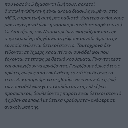
που νοσούν, 5 έχασαν τη ζωή τους, αρκετοί
διασωληνώθηκαν ή είναι ακόμα διασωληνωμένοι στις
ΜΕΘ, η πρακτική αυτή μας καθιστά ιδιαίτερα ανήσυχους
μην τυχόν μεγαλώσει η νοσοκομειακή διασπορά του ιού.
Οι Διοικήσεις των Νοσοκομείων εφαρμόζουν πια την
συγκεκριμένη οδηγία. Επιστρέφουν συνάδελφοι στην
εργασία ενώ είναι θετικοί στον ιό. Ταυτόχρονα δεν
τίθονται σε 7ήμερη καραντίνα οι συνάδελφοι που
έρχονται σε επαφή με θετικά κρούσματα. Γίνονται τεστ
και συνεχίζουν να εργάζονται. Γνωρίζουμε όμως ότι τις
πρώτες ημέρες από την έκθεση τον ιό δεν δείχνει το
τεστ. Δεν μπορούμε να δεχθούμε να κινδυνεύει η ζωή
των συναδέλφων για να καλύπτουν τις ελλείψεις
προσωπικού, δουλεύοντας παρότι είναι θετικοί στον ιό
ή ήρθαν σε επαφή με θετικά κρούσματα
» ανέφερε σε
ανακοίνωσή της.