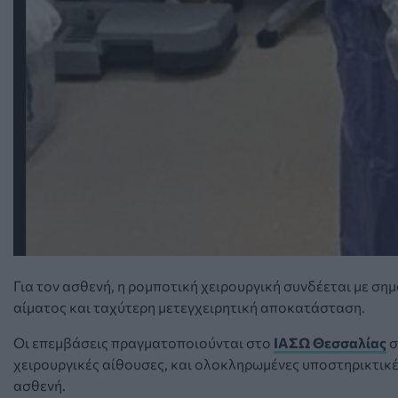
Για τον ασθενή, η ρομποτική χειρουργική συνδέεται με σ
αίματος και ταχύτερη μετεγχειρητική αποκατάσταση.
Οι επεμβάσεις πραγματοποιούνται στο
ΙΑΣΩ Θεσσαλίας
σ
χειρουργικές αίθουσες, και ολοκληρωμένες υποστηρικτικ
ασθενή.