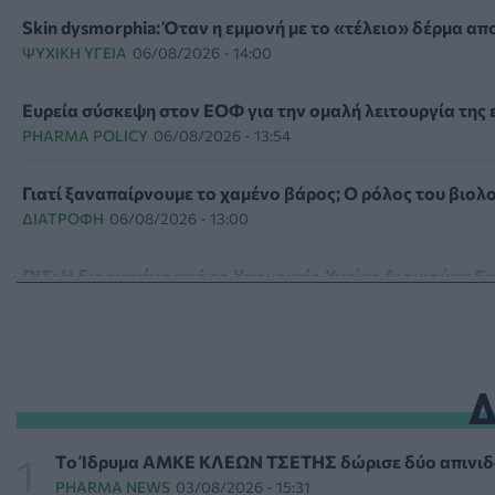
Skin dysmorphia: Όταν η εμμονή με το «τέλειο» δέρμα απ
ΨΥΧΙΚΉ ΥΓΕΊΑ
06/08/2026 - 14:00
Ευρεία σύσκεψη στον ΕΟΦ για την ομαλή λειτουργία τη
PHARMA POLICY
06/08/2026 - 13:54
Γιατί ξαναπαίρνουμε το χαμένο βάρος; Ο ρόλος του βιο
ΔΙΑΤΡΟΦΉ
06/08/2026 - 13:00
ΠΙΣ: Η διορισμένη από το Υπουργείο Υγείας Διοικούσα Επ
ΠΟΛΙΤΙΚΉ ΥΓΕΊΑΣ
06/08/2026 - 12:32
Eli Lilly: Εκρηκτική άνοδος στις πωλήσεις των ενέσιμων
PHARMA POLICY
06/08/2026 - 12:00
Καυτερές πιπεριές και μαρούλια οι πηγές του υγειονομικ
Tο Ίδρυμα ΑΜΚΕ ΚΛΕΩΝ ΤΣΕΤΗΣ δώρισε δύο απινιδ
ΥΓΕΊΑ
06/08/2026 - 11:00
PHARMA NEWS
03/08/2026 - 15:31