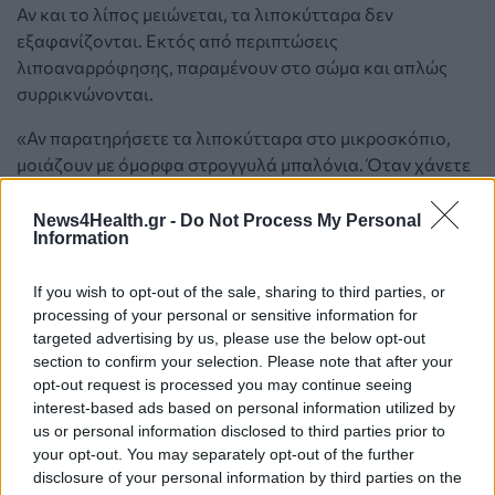
Αν και το λίπος μειώνεται, τα λιποκύτταρα δεν
εξαφανίζονται. Εκτός από περιπτώσεις
λιποαναρρόφησης, παραμένουν στο σώμα και απλώς
συρρικνώνονται.
«Αν παρατηρήσετε τα λιποκύτταρα στο μικροσκόπιο,
μοιάζουν με όμορφα στρογγυλά μπαλόνια. Όταν χάνετε
βάρος, ξεφουσκώνουν, όπως ένα μπαλόνι όταν αφήνετε
τον αέρα να φύγει», περιγράφει η Peeke.
News4Health.gr -
Do Not Process My Personal
Information
Πώς να διευκολύνετε την καύση λίπους
If you wish to opt-out of the sale, sharing to third parties, or
processing of your personal or sensitive information for
Παρακολουθήστε τις συνήθειές σας
targeted advertising by us, please use the below opt-out
section to confirm your selection. Please note that after your
Η καταγραφή της διατροφής και της φυσικής
opt-out request is processed you may continue seeing
interest-based ads based on personal information utilized by
δραστηριότητας μπορεί να βοηθήσει στην καλύτερη
us or personal information disclosed to third parties prior to
κατανόηση των καθημερινών επιλογών.
your opt-out. You may separately opt-out of the further
disclosure of your personal information by third parties on the
«Όταν κάνετε επιλογές τροφίμων, αναρωτηθείτε ποια