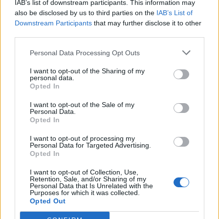
IAB’s list of downstream participants. This information may
είναι εκείνα με τη μεγαλύτερη περιεκτικότητα σε ζάχαρη
also be disclosed by us to third parties on the
IAB’s List of
και λιπαρά. Αυτά είναι τα τρόφιμα που πρέπει να
Downstream Participants
that may further disclose it to other
περιοριστούν», συμβουλεύει η Peeke.
third parties.
Ωστόσο σπεύδει να επισημάνει ότι η υπερβολική
Personal Data Processing Opt Outs
ενασχόληση με την καταμέτρηση θερμίδων μπορεί να
I want to opt-out of the Sharing of my
οδηγήσει σε μη υγιείς διατροφικές συμπεριφορές.
personal data.
Opted In
Βρείτε μια δραστηριότητα που σας ευχαριστεί
I want to opt-out of the Sale of my
Personal Data.
Δεν είναι απαραίτητο να τρέξει κανείς μαραθώνιο για να
Opted In
χάσει λίπος. Η συνέπεια είναι πιο σημαντική από την
I want to opt-out of processing my
ένταση.
Personal Data for Targeted Advertising.
Opted In
Η κολύμβηση, ο χορός, τα ομαδικά αθλήματα ή ακόμη και
I want to opt-out of Collection, Use,
το παιχνίδι με παιδιά και κατοικίδια μπορούν να
Retention, Sale, and/or Sharing of my
συμβάλουν σημαντικά στην ενεργειακή δαπάνη.
Personal Data that Is Unrelated with the
Purposes for which it was collected.
Opted Out
Η Peeke προτείνει επίσης την ενσωμάτωση διαλειμματικής
άσκησης (interval training), καθώς μελέτες δείχνουν ότι