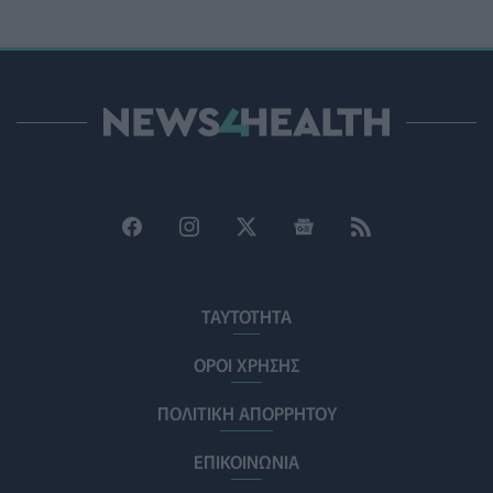
ΨΥΧΙΚΉ ΥΓΕΊΑ
06/08/2026 - 15:21
Τα κουνούπια τελικά έχουν πράγματι προτιμήσεις στους
ανθρώπους - Τι έδειξε έρευνα
ΥΓΕΊΑ
06/08/2026 - 15:00
Θεσσαλονίκη: Νέοι ψεκασμοί κατά των κουνουπιών σε
120.000 στρέμματα ορυζώνων στις 10, 11 και 12
Αυγούστου
ΠΟΛΙΤΙΚΉ ΥΓΕΊΑΣ
06/08/2026 - 14:41
ΕΔΟΕΑΠ: Συστάσεις για τις επερχόμενες ζέστες - Πότε
ΤΑΥΤΟΤΗΤΑ
πρέπει να απευθυνθούμε στον γιατρό μας
ΥΓΕΊΑ
06/08/2026 - 14:17
ΟΡΟΙ ΧΡΗΣΗΣ
ΠΟΛΙΤΙΚΗ ΑΠΟΡΡΗΤΟΥ
Skin dysmorphia: Όταν η εμμονή με το «τέλειο» δέρμα
αποτελεί πρόβλημα ψυχικής υγείας
ΕΠΙΚΟΙΝΩΝΙΑ
ΨΥΧΙΚΉ ΥΓΕΊΑ
06/08/2026 - 14:00