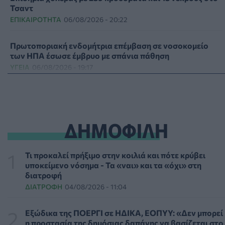
Τσαντ
ΕΠΙΚΑΙΡΌΤΗΤΑ
06/08/2026 - 20:22
Πρωτοποριακή ενδομήτρια επέμβαση σε νοσοκομείο
των ΗΠΑ έσωσε έμβρυο με σπάνια πάθηση
ΥΓΕΊΑ
06/08/2026 - 19:17
ΗΠΑ: Επιτροπή της Γερουσίας προτείνει άσκηση
διώξεων σε βάρος του Άντονι Φάουτσι
ΕΠΙΚΑΙΡΌΤΗΤΑ
06/08/2026 - 18:38
ΔΗΜΟΦΙΛΗ
Διαβητική αμφιβληστροειδοπάθεια: «Σιωπηλός»
κίνδυνος για την όραση των ασθενών
Τι προκαλεί πρήξιμο στην κοιλιά και πότε κρύβει
HEALTH TALK
06/08/2026 - 17:34
υποκείμενο νόσημα - Τα «ναι» και τα «όχι» στη
διατροφή
ΔΙΑΤΡΟΦΉ
04/08/2026 - 11:04
Γιατί οι γιατροί διστάζουν να γράψουν ορμονική
θεραπεία για την εμμηνόπαυση
ΥΓΕΊΑ
06/08/2026 - 17:01
Εξώδικα της ΠΟΕΡΓΙ σε ΗΔΙΚΑ, ΕΟΠΥΥ: «Δεν μπορεί
η προστασία της δημόσιας δαπάνης να βασίζεται στο