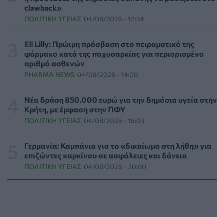
clawback»
Γιαννάκος: Πρωτοφανής πίεση στο Νοσοκομείο
ΠΟΛΙΤΙΚΉ ΥΓΕΊΑΣ
04/08/2026 - 12:34
Ζακύνθου - Καταγγέλθηκαν οκτώ βιασμοί γυναικών
ΠΟΛΙΤΙΚΉ ΥΓΕΊΑΣ
06/08/2026 - 16:34
Eli Lilly: Πρώιμη πρόσβαση στο πειραματικό της
φάρμακο κατά της παχυσαρκίας για περιορισμένο
Έκτακτα μέτρα και στην Καστοριά κατά της διασποράς
αριθμό ασθενών
της ευλογιάς των προβάτων
PHARMA NEWS
04/08/2026 - 14:00
ΕΠΙΚΑΙΡΌΤΗΤΑ
06/08/2026 - 16:16
Νέα δράση 850.000 ευρώ για την δημόσια υγεία στην
Τα τρία SOS στη μέση ηλικία που εξασφαλίζουν 13
Κρήτη, με έμφαση στην ΠΦΥ
επιπλέον χρόνια χωρίς άνοια
ΠΟΛΙΤΙΚΉ ΥΓΕΊΑΣ
04/08/2026 - 18:03
ΥΓΕΊΑ
06/08/2026 - 16:00
Γερμανία: Καμπάνια για το «δικαίωμα στη λήθη» για
Εθελοντές του ΕΕΣ διέσωσαν δεκάδες οικόσιτα και
επιζώντες καρκίνου σε ασφάλειες και δάνεια
άγρια ζώα από τις φωτιές στη Δυτική Αττική
ΠΟΛΙΤΙΚΉ ΥΓΕΊΑΣ
04/08/2026 - 20:00
PET
06/08/2026 - 15:42
Βίντεο από την καμπάνια Raise Her Voice για την έγκαιρη
αναγνώριση της έμφυλης βίας με έμφαση στις γυναίκες
με αναπηρία