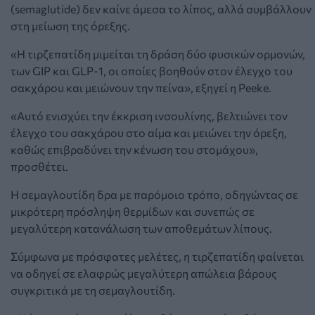
(semaglutide) δεν καίνε άμεσα το λίπος, αλλά συμβάλλουν
στη μείωση της όρεξης.
«Η τιρζεπατίδη μιμείται τη δράση δύο φυσικών ορμονών,
των GIP και GLP-1, οι οποίες βοηθούν στον έλεγχο του
σακχάρου και μειώνουν την πείνα», εξηγεί η Peeke.
«Αυτό ενισχύει την έκκριση ινσουλίνης, βελτιώνει τον
έλεγχο του σακχάρου στο αίμα και μειώνει την όρεξη,
καθώς επιβραδύνει την κένωση του στομάχου»,
προσθέτει.
Η σεμαγλουτίδη δρα με παρόμοιο τρόπο, οδηγώντας σε
μικρότερη πρόσληψη θερμίδων και συνεπώς σε
μεγαλύτερη κατανάλωση των αποθεμάτων λίπους.
Σύμφωνα με πρόσφατες μελέτες, η τιρζεπατίδη φαίνεται
να οδηγεί σε ελαφρώς μεγαλύτερη απώλεια βάρους
συγκριτικά με τη σεμαγλουτίδη.