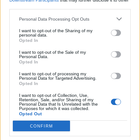
Downstream Participants
that may further disclose it to other
ΟΓΚΟΛΟΓΙΚΟΙ ΑΣΘΕΝΕΙΣ
ΗΜΕΡΙΔΑ
third parties.
Personal Data Processing Opt Outs
ΟΓΚΟΛΟΓΙΑ
I want to opt-out of the Sharing of my
personal data.
Opted In
I want to opt-out of the Sale of my
Personal Data.
Opted In
ΠΕΡΙΣΣΟΤΕΡΑ ΣΤΗΝ ΙΔΙΑ ΚΑΤΗΓΟΡΙΑ
I want to opt-out of processing my
Personal Data for Targeted Advertising.
Opted In
Το νέο Διοικητικό Συμβούλιο του
I want to opt-out of Collection, Use,
ΠΦΣ - Βαλτάς: «Ευχαριστώ για την
Retention, Sale, and/or Sharing of my
Personal Data that Is Unrelated with the
εμπιστοσύνη»
Purposes for which it was collected.
07 Σεπτεμβρίου 2023
Opted Out
CONFIRM
Αγαπηδάκη: Μεγάλη προσοχή σε