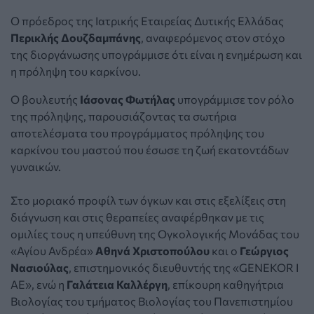
Ο πρόεδρος της Ιατρικής Εταιρείας Δυτικής Ελλάδας
Περικλής Δουζδαμπάνης
, αναφερόμενος στον στόχο
της διοργάνωσης υπογράμμισε ότι είναι η ενημέρωση και
η πρόληψη του καρκίνου.
Ο βουλευτής
Ιάσονας Φωτήλας
υπογράμμισε τον ρόλο
της πρόληψης, παρουσιάζοντας τα σωτήρια
αποτελέσματα του προγράμματος πρόληψης του
καρκίνου του μαστού που έσωσε τη ζωή εκατοντάδων
γυναικών.
Στο μοριακό προφίλ των όγκων και στις εξελίξεις στη
διάγνωση και στις θεραπείες αναφέρθηκαν με τις
ομιλίες τους η υπεύθυνη της Ογκολογικής Μονάδας του
«Αγίου Ανδρέα»
Αθηνά Χριστοπούλου
και ο
Γεώργιος
Νασιούλας
, επιστημονικός διευθυντής της «GENEKOR I
AE», ενώ η
Γαλάτεια Καλλέργη
, επίκουρη καθηγήτρια
Βιολογίας του τμήματος Βιολογίας του Πανεπιστημίου