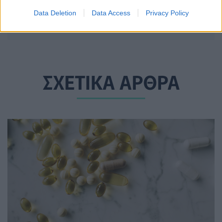
νερό και τρόφιμα, στα παιδιά, στα
Data Deletion
Data Access
Privacy Policy
κατοικίδια και στην ατομική υγιεινή
10 Σεπτεμβρίου 2023
ΣΧΕΤΙΚΑ ΑΡΘΡΑ