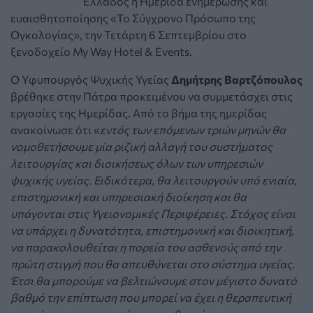
Ελλάδος η Ημερίδα ενημέρωσης και
ευαισθητοποίησης «Το Σύγχρονο Πρόσωπο της
Ογκολογίας», την Τετάρτη 6 Σεπτεμβρίου στο
ξενοδοχείο My Way Hotel & Events.
Ο Yφυπουργός Ψυχικής Υγείας
Δημήτρης Βαρτζόπουλος
βρέθηκε στην Πάτρα προκειμένου να συμμετάσχει στις
εργασίες της Ημερίδας. Από το βήμα της ημερίδας
ανακοίνωσε ότι «
εντός των επόμενων τριών μηνών θα
νομοθετήσουμε μία ριζική αλλαγή του συστήματος
λειτουργίας και διοικήσεως όλων των υπηρεσιών
ψυχικής υγείας. Ειδικότερα, θα λειτουργούν υπό ενιαία,
επιστημονική και υπηρεσιακή διοίκηση και θα
υπάγονται στις Υγειονομικές Περιφέρειες. Στόχος είναι
να υπάρχει η δυνατότητα, επιστημονική και διοικητική,
να παρακολουθείται η πορεία του ασθενούς από την
πρώτη στιγμή που θα απευθύνεται στο σύστημα υγείας.
Έτσι θα μπορούμε να βελτιώνουμε στον μέγιστο δυνατό
βαθμό την επίπτωση που μπορεί να έχει η θεραπευτική