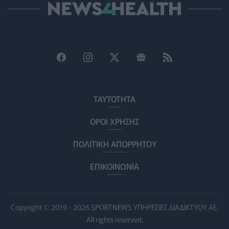
PET
07/08/2026 - 15:02
Η ΕΙΝΑΠ καταγγέλλει την αιφνιδιαστική ένταξη του
Σισμανογλείου στις πρωινές εφημερίες της Αττικής
ΠΟΛΙΤΙΚΉ ΥΓΕΊΑΣ
07/08/2026 - 14:39
Ηλεκτρικά πατίνια: 3,5 φορές μεγαλύτερος ο κίνδυνος
σοβαρής εγκεφαλικής κάκωσης
ΤΑΥΤΟΤΗΤΑ
ΥΓΕΊΑ
07/08/2026 - 14:00
ΟΡΟΙ ΧΡΗΣΗΣ
ΗΠΑ: Μεγάλη τράπεζα επενδύει 250 εκατ. δολάρια
ΠΟΛΙΤΙΚΗ ΑΠΟΡΡΗΤΟΥ
τον χρόνο για φάρμακα GLP-1 στους εργαζομένους
ΥΠΗΡΕΣΊΕΣ ΥΓΕΊΑΣ
07/08/2026 - 13:00
ΕΠΙΚΟΙΝΩΝΙΑ
Βασιλακόπουλος για ιό Δυτικού Νείλου: Στο
«κόκκινο» η Αττική – Τι πρέπει να προσέχουν οι
παραθεριστές
Copyright © 2019 - 2026 SPORTNEWS ΥΠΗΡΕΣΙΕΣ ΔΙΑΔΙΚΤΥΟΥ ΑΕ.
ΥΓΕΊΑ
07/08/2026 - 11:57
All rights reserved.