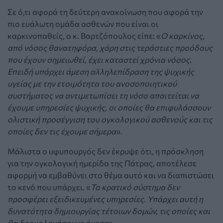
Σε ό,τι αφορά τη δεύτερη ανακοίνωση που αφορά την
πιο ευάλωτη ομάδα ασθενών που είναι οι
καρκινοπαθείς, ο κ. Βαρτζόπουλος είπε: «
Ο καρκίνος,
από νόσος θανατηφόρα, χάρη στις τεράστιες προόδους
που έχουν σημειωθεί, έχει καταστεί χρόνια νόσος.
Επειδή υπάρχει άμεση αλληλεπίδραση της ψυχικής
υγείας με την ετοιμότητα του ανοσοποιητικού
συστήματος να αντιμετωπίσει τη νόσο απαιτείται να
έχουμε υπηρεσίες ψυχικής, οι οποίες θα επιφυλάσσουν
ολιστική προσέγγιση του ογκολογικού ασθενούς και τις
οποίες δεν τις έχουμε σήμερα
».
Μάλιστα ο υφυπουργός δεν έκρυψε ότι, η πρόσκληση
για την ογκολογική ημερίδα της Πάτρας, αποτέλεσε
αφορμή να εμβαθύνει στο θέμα αυτό και να διαπιστώσει
το κενό που υπάρχει. «
Το κρατικό σύστημα δεν
προσφέρει εξειδικευμένες υπηρεσίες. Υπάρχει αυτή η
δυνατότητα δημιουργίας τέτοιων δομών, τις οποίες και
θα δρομολογήσουμε άμεσα
».