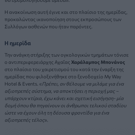
Η ανακοίνωση αυτή έγινε και στο πλαίσιο της ημερίδας,
προκαλώντας ικανοποίηση στους εκπροσώπους των
Συλλόγων ασθενών που ήταν παρόντες.
Η ημερίδα
Την ανάγκη στήριξης των ογκολογικών τμημάτων τόνισε
ο αντιπεριφερειάρχης Αχαΐας
Χαράλαμπος Μπονάνος
στο πλαίσιο του χαιρετισμού του κατά την έναρξη της
ημερίδας που φιλοξενήθηκε στο ξενοδοχείο My Way
Hotel & Events. «
Πρέπει, αν θέλουμε να μιλάμε για ένα
αξιοπρεπές σύστημα, να αποκτήσει η περιοχή μας –
υπάρχουν κτίρια, έχω κάνει και σχετική εισήγηση- μία
δομή όπου θα πηγαίνουν οι άνθρωποι τελικού σταδίου
ώστε να έχουν όλη τη δέουσα φροντίδα για ένα
αξιοπρεπές τέλος
».