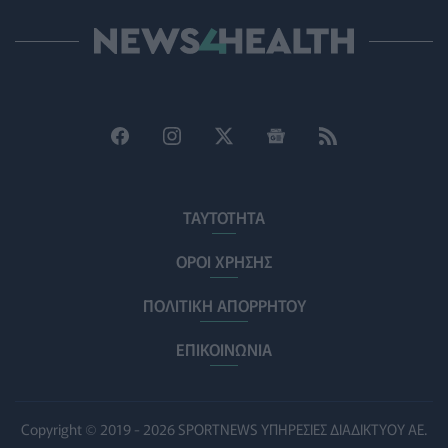
ρίχνουν φως στις "φιλίες" μεταξύ διαφορετικών ειδών
PET
07/08/2026 - 15:02
Η ΕΙΝΑΠ καταγγέλλει την αιφνιδιαστική ένταξη του
Σισμανογλείου στις πρωινές εφημερίες της Αττικής
ΠΟΛΙΤΙΚΉ ΥΓΕΊΑΣ
07/08/2026 - 14:39
Ηλεκτρικά πατίνια: 3,5 φορές μεγαλύτερος ο κίνδυνος
σοβαρής εγκεφαλικής κάκωσης
ΤΑΥΤΟΤΗΤΑ
ΥΓΕΊΑ
07/08/2026 - 14:00
ΟΡΟΙ ΧΡΗΣΗΣ
ΗΠΑ: Μεγάλη τράπεζα επενδύει 250 εκατ. δολάρια
ΠΟΛΙΤΙΚΗ ΑΠΟΡΡΗΤΟΥ
τον χρόνο για φάρμακα GLP-1 στους εργαζομένους
ΥΠΗΡΕΣΊΕΣ ΥΓΕΊΑΣ
07/08/2026 - 13:00
ΕΠΙΚΟΙΝΩΝΙΑ
Βασιλακόπουλος για ιό Δυτικού Νείλου: Στο
«κόκκινο» η Αττική – Τι πρέπει να προσέχουν οι
παραθεριστές
Copyright © 2019 - 2026 SPORTNEWS ΥΠΗΡΕΣΙΕΣ ΔΙΑΔΙΚΤΥΟΥ ΑΕ.
ΥΓΕΊΑ
07/08/2026 - 11:57