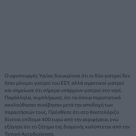
Ο υφυπουργός Υγείας διευκρίνισε ότι οι δύο γιατροί δεν
ήταν μόνιμοι γιατροί του ΕΣΥ, αλλά αγροτικοί γιατροί
και σημείωσε ότι σήμερα υπάρχουν γιατροί στο νησί.
Παράλληλα, συμπλήρωσε, ότι τα όποια περιστατικά
ακολούθησαν συνέβησαν μετά την αποδοχή των
παραιτήσεών τους. Πρόσθεσε ότι στο Καστελόριζο
δίνεται επίδομα 400 ευρώ από την pεριφέρεια, ενώ
εξήγησε ότι το ζήτημα της διαμονής καλύπτεται από την
Τοπική Αυτοδιοίκηση.