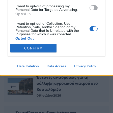
I want to opt-out of processing my
ΜΑΡΙΟΣ ΘΕΜΙΣΤΟΚΛΕΟΥΣ
ΕΣΥ
Personal Data for Targeted Advertising.
Opted In
ΑΓΟΝΗ ΓΡΑΜΜΗ
ΓΙΑΤΡΟΙ
I want to opt-out of Collection, Use,
Retention, Sale, and/or Sharing of my
Personal Data that Is Unrelated with the
Purposes for which it was collected.
Opted Out
CONFIRM
ΠΕΡΙΣΣΟΤΕΡΑ ΣΤΗΝ ΙΔΙΑ ΚΑΤΗΓΟΡΙΑ
Data Deletion
Data Access
Privacy Policy
Έντονες αντιδράσεις για τη
σύλληψη αγροτικού γιατρού στο
Καστελόριζο
06 Ιουλίου 2026
Συνεχίζεται η αυξητική τάση στη