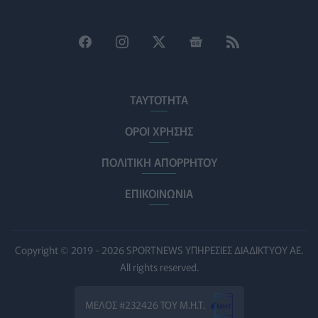
Θεσσαλονίκη: Νέοι ψεκασμοί κατά των κουνουπιών
σε 120.000 στρέμματα ορυζώνων στις 10, 11 και 12
Αυγούστου
ΠΟΛΙΤΙΚΉ ΥΓΕΊΑΣ
06/08/2026 - 14:41
ΕΔΟΕΑΠ: Συστάσεις για τις επερχόμενες ζέστες -
ΤΑΥΤΟΤΗΤΑ
Πότε πρέπει να απευθυνθούμε στον γιατρό μας
ΥΓΕΊΑ
06/08/2026 - 14:17
ΟΡΟΙ ΧΡΗΣΗΣ
ΠΟΛΙΤΙΚΗ ΑΠΟΡΡΗΤΟΥ
Skin dysmorphia: Όταν η εμμονή με το «τέλειο» δέρμα
αποτελεί πρόβλημα ψυχικής υγείας
ΕΠΙΚΟΙΝΩΝΙΑ
ΨΥΧΙΚΉ ΥΓΕΊΑ
06/08/2026 - 14:00
Ευρεία σύσκεψη στον ΕΟΦ για την ομαλή λειτουργία
της εφοδιαστικής αλυσίδας φαρμάκων
Copyright © 2019 - 2026 SPORTNEWS ΥΠΗΡΕΣΙΕΣ ΔΙΑΔΙΚΤΥΟΥ ΑΕ.
PHARMA POLICY
06/08/2026 - 13:54
All rights reserved.
Γιατί ξαναπαίρνουμε το χαμένο βάρος; Ο ρόλος του
ΜΕΛΟΣ #232426 ΤΟΥ Μ.Η.Τ.
βιολογικού προγραμματισμού μας