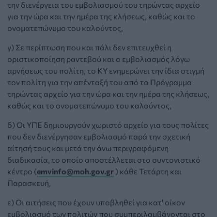
την διενέργεια του εμβολιασμού του τηρώντας αρχείο
για την ώρα και την ημέρα της κλήσεως, καθώς και το
ονοματεπώνυμο του καλούντος,
γ) Σε περίπτωση που και πάλι δεν επιτευχθεί η
οριστικοποίηση ραντεβού και ο εμβολιασμός λόγω
αρνήσεως του πολίτη, το ΚΥ ενημερώνει την ίδια στιγμή
τον πολίτη για την απένταξή του από το Πρόγραμμα
τηρώντας αρχείο για την ώρα και την ημέρα της κλήσεως,
καθώς και το ονοματεπώνυμο του καλούντος,
δ) Οι ΥΠΕ δημιουργούν χωριστό αρχείο για τους πολίτες
που δεν διενέργησαν εμβολιασμό παρά την σχετική
αίτησή τους και μετά την άνω περιγραφόμενη
διαδικασία, το οποίο αποστέλλεται στο συντονιστικό
κέντρο (
emvinfo@moh.gov.gr
) κάθε Τετάρτη και
Παρασκευή,
ε) Οι αιτήσεις που έχουν υποβληθεί για κατ' οίκον
εμβολιασμό των πολιτών που συμπεριλαμβάνονται στο