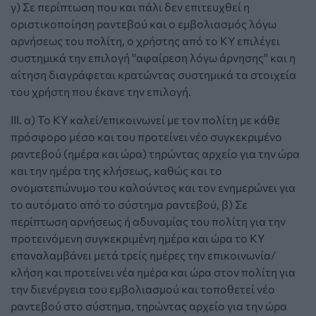
γ) Σε περίπτωση που και πάλι δεν επιτευχθεί η
οριστικοποίηση ραντεβού και ο εμβολιασμός λόγω
αρνήσεως του πολίτη, ο χρήστης από το ΚΥ επιλέγει
συστημικά την επιλογή ''αφαίρεση λόγω άρνησης'' και η
αίτηση διαγράφεται κρατώντας συστημικά τα στοιχεία
του χρήστη που έκανε την επιλογή.
ΙΙΙ. α) Το ΚΥ καλεί/επικοινωνεί με τον πολίτη με κάθε
πρόσφορο μέσο και του προτείνει νέο συγκεκριμένο
ραντεβού (ημέρα και ώρα) τηρώντας αρχείο για την ώρα
και την ημέρα της κλήσεως, καθώς και το
ονοματεπώνυμο του καλούντος και τον ενημερώνει για
το αυτόματο από το σύστημα ραντεβού, β) Σε
περίπτωση αρνήσεως ή αδυναμίας του πολίτη για την
προτεινόμενη συγκεκριμένη ημέρα και ώρα το ΚΥ
επαναλαμβάνει μετά τρείς ημέρες την επικοινωνία/
κλήση και προτείνει νέα ημέρα και ώρα στον πολίτη για
την διενέργεια του εμβολιασμού και τοποθετεί νέο
ραντεβού στο σύστημα, τηρώντας αρχείο για την ώρα