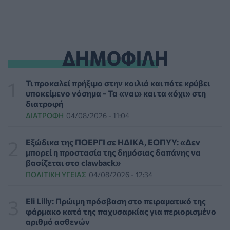
ΗΠΑ: Επιτροπή της Γερουσίας προτείνει άσκηση
διώξεων σε βάρος του Άντονι Φάουτσι
ΕΠΙΚΑΙΡΌΤΗΤΑ
06/08/2026 - 18:38
ΔΗΜΟΦΙΛΗ
Διαβητική αμφιβληστροειδοπάθεια: «Σιωπηλός»
κίνδυνος για την όραση των ασθενών
Τι προκαλεί πρήξιμο στην κοιλιά και πότε κρύβει
HEALTH TALK
06/08/2026 - 17:34
υποκείμενο νόσημα - Τα «ναι» και τα «όχι» στη
διατροφή
ΔΙΑΤΡΟΦΉ
04/08/2026 - 11:04
Γιατί οι γιατροί διστάζουν να γράψουν ορμονική
θεραπεία για την εμμηνόπαυση
ΥΓΕΊΑ
06/08/2026 - 17:01
Εξώδικα της ΠΟΕΡΓΙ σε ΗΔΙΚΑ, ΕΟΠΥΥ: «Δεν
μπορεί η προστασία της δημόσιας δαπάνης να
βασίζεται στο clawback»
Γιαννάκος: Πρωτοφανής πίεση στο Νοσοκομείο
ΠΟΛΙΤΙΚΉ ΥΓΕΊΑΣ
04/08/2026 - 12:34
Ζακύνθου - Καταγγέλθηκαν οκτώ βιασμοί γυναικών
ΠΟΛΙΤΙΚΉ ΥΓΕΊΑΣ
06/08/2026 - 16:34
Eli Lilly: Πρώιμη πρόσβαση στο πειραματικό της
φάρμακο κατά της παχυσαρκίας για περιορισμένο
Έκτακτα μέτρα και στην Καστοριά κατά της διασποράς
αριθμό ασθενών
της ευλογιάς των προβάτων