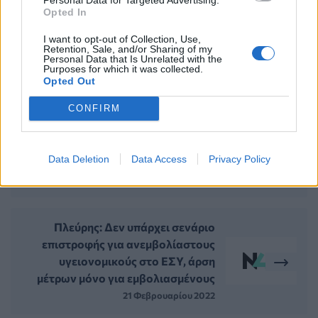
Opted In
I want to opt-out of Collection, Use,
Retention, Sale, and/or Sharing of my
Personal Data that Is Unrelated with the
ΠΕΡΙΣΣΟΤΕΡΑ ΣΤΗΝ ΙΔΙΑ ΚΑΤΗΓΟΡΙΑ
Purposes for which it was collected.
Opted Out
Στο ΤΕΠ του Γ.Ν. Κέρκυρας
CONFIRM
μετέφερε το ΕΚΑΒ τους
διασωθέντες από το φλεγόμενο
Data Deletion
Data Access
Privacy Policy
πλοίο, η κατάσταση της υγείας τους
18 Φεβρουαρίου 2022
Πλεύρης: Δεν υπάρχει σενάριο
επιστροφής για ανεμβολίαστους
υγειονομικούς στο ΕΣΥ, άρση
μέτρων μόνο για εμβολιασμένους
21 Φεβρουαρίου 2022