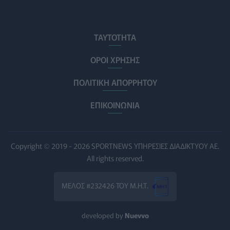
Σισμανογλείου στις πρωινές εφημερίες της Αττικής
ΠΟΛΙΤΙΚΉ ΥΓΕΊΑΣ
07/08/2026 - 14:39
ΤΑΥΤΟΤΗΤΑ
Ηλεκτρικά πατίνια: 3,5 φορές μεγαλύτερος ο κίνδυνος
σοβαρής εγκεφαλικής κάκωσης
ΟΡΟΙ ΧΡΗΣΗΣ
ΥΓΕΊΑ
07/08/2026 - 14:00
ΠΟΛΙΤΙΚΗ ΑΠΟΡΡΗΤΟΥ
ΗΠΑ: Μεγάλη τράπεζα επενδύει 250 εκατ. δολάρια
τον χρόνο για φάρμακα GLP-1 στους εργαζομένους
ΕΠΙΚΟΙΝΩΝΙΑ
ΥΠΗΡΕΣΊΕΣ ΥΓΕΊΑΣ
07/08/2026 - 13:00
Βασιλακόπουλος για ιό Δυτικού Νείλου: Στο
Copyright © 2019 - 2026 SPORTNEWS ΥΠΗΡΕΣΙΕΣ ΔΙΑΔΙΚΤΥΟΥ ΑΕ.
«κόκκινο» η Αττική – Τι πρέπει να προσέχουν οι
All rights reserved.
παραθεριστές
ΥΓΕΊΑ
07/08/2026 - 11:57
ΜΕΛΟΣ #232426 ΤΟΥ Μ.Η.Τ.
Γλοιοβλάστωμα: Νέο «παράθυρο» για πιο
αποτελεσματική χημειοθεραπεία μετά το χειρουργείο
developed by
Nuevvo
ΥΓΕΊΑ
07/08/2026 - 11:00