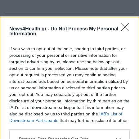
ΠΕΡΙΣΣΟΤΕΡΑ ΣΤΗΝ ΙΔΙΑ ΚΑΤΗΓΟΡΙΑ
News4Health.gr -
Do Not Process My Personal
Information
OEE και ΟΔΙΠΥ παρουσίασαν το
Εθνικό Πλαίσιο Προτύπων
If you wish to opt-out of the sale, sharing to third parties, or
Ποιότητας Υπηρεσιών Υγείας
processing of your personal or sensitive information for
targeted advertising by us, please use the below opt-out
22 Μαϊος 2026
section to confirm your selection. Please note that after your
opt-out request is processed you may continue seeing
interest-based ads based on personal information utilized by
Ανάρτηση Γεωργιάδη για τη μεγάλη
us or personal information disclosed to third parties prior to
μάχη και την τελική νίκη μικρής
your opt-out. You may separately opt-out of the further
ασθενούς με σπάνια αιματολογική
disclosure of your personal information by third parties on the
νόσο
IAB’s list of downstream participants. This information may
22 Μαϊος 2026
also be disclosed by us to third parties on the
IAB’s List of
Downstream Participants
that may further disclose it to other
third parties.