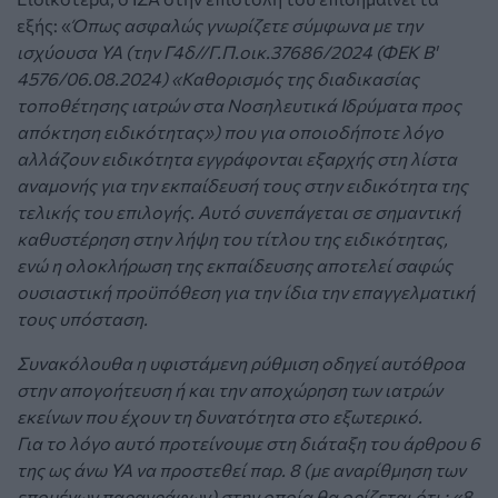
εξής: «
Όπως ασφαλώς γνωρίζετε σύμφωνα με την
ισχύουσα ΥΑ (την Γ4δ//Γ.Π.οικ.37686/2024 (ΦΕΚ Β'
4576/06.08.2024) «Καθορισμός της διαδικασίας
τοποθέτησης ιατρών στα Νοσηλευτικά Ιδρύματα προς
απόκτηση ειδικότητας») που για οποιοδήποτε λόγο
αλλάζουν ειδικότητα εγγράφονται εξαρχής στη λίστα
αναμονής για την εκπαίδευσή τους στην ειδικότητα της
τελικής του επιλογής. Αυτό συνεπάγεται σε σημαντική
καθυστέρηση στην λήψη του τίτλου της ειδικότητας,
ενώ η ολοκλήρωση της εκπαίδευσης αποτελεί σαφώς
ουσιαστική προϋπόθεση για την ίδια την επαγγελματική
τους υπόσταση.
Συνακόλουθα η υφιστάμενη ρύθμιση οδηγεί αυτόθροα
στην απογοήτευση ή και την αποχώρηση των ιατρών
εκείνων που έχουν τη δυνατότητα στο εξωτερικό.
Για το λόγο αυτό προτείνουμε στη διάταξη του άρθρου 6
της ως άνω ΥΑ να προστεθεί παρ. 8 (με αναρίθμηση των
επομένων παραγράφων) στην οποία θα ορίζεται ότι : «8.