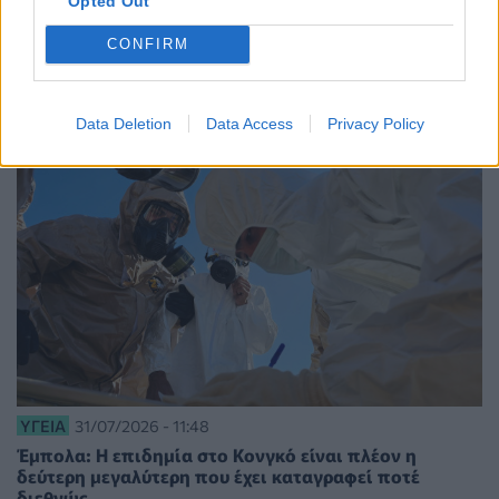
Opted Out
ΕΠΙΚΑΙΡΌΤΗΤΑ
04/08/2026 - 13:35
CONFIRM
Κυκλοσπορίαση: Με υποκείμενα νοσήματα οι δύο
πρώτοι νεκροί στις ΗΠΑ - 17.000 κρούσματα
Data Deletion
Data Access
Privacy Policy
ΥΓΕΊΑ
31/07/2026 - 11:48
Έμπολα: Η επιδημία στο Κονγκό είναι πλέον η
δεύτερη μεγαλύτερη που έχει καταγραφεί ποτέ
διεθνώς