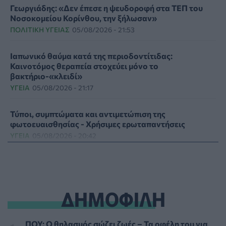
Γεωργιάδης: «Δεν έπεσε η ψευδοροφή στα ΤΕΠ του
Νοσοκομείου Κορίνθου, την ξήλωσαν»
ΠΟΛΙΤΙΚΉ ΥΓΕΊΑΣ
05/08/2026 - 21:53
Ιαπωνικό θαύμα κατά της περιοδοντίτιδας:
Καινοτόμος θεραπεία στοχεύει μόνο το
βακτήριο-«κλειδί»
ΥΓΕΊΑ
05/08/2026 - 21:17
Τύποι, συμπτώματα και αντιμετώπιση της
φωτοευαισθησίας - Χρήσιμες ερωταπαντήσεις
ΥΓΕΊΑ
05/08/2026 - 20:42
WWF Ελλάς: Περισσότερα από 180.000 στρέμματα
δάσους κάηκαν σε λίγες μόνο μέρες
ΕΠΙΚΑΙΡΌΤΗΤΑ
05/08/2026 - 20:16
ΔΗΜΟΦΙΛΗ
Γεωργιάδης: «Αλλάζει ο υγειονομικός χάρτης των
διακομιδών στη Στερεά Ελλάδα με τα νέα
ΠΟΥ: Ο θηλασμός σώζει ζωές – Τα οφέλη του για