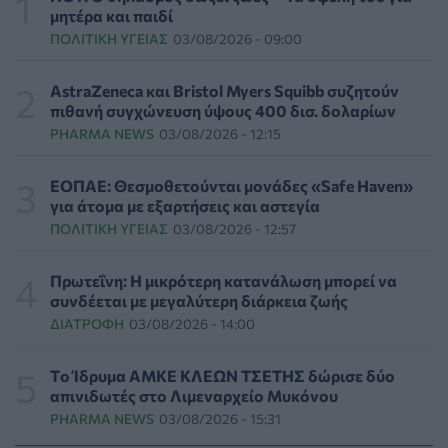
ασθενοφόρα»
μητέρα και παιδί
ΠΟΛΙΤΙΚΉ ΥΓΕΊΑΣ
05/08/2026 - 19:49
ΠΟΛΙΤΙΚΉ ΥΓΕΊΑΣ
03/08/2026 - 09:00
Οι πέντε λόγοι για τους οποίους η διατροφή πρέπει να
AstraZeneca και Bristol Myers Squibb συζητούν
καθοδηγείται από κλινικό διαιτολόγο
πιθανή συγχώνευση ύψους 400 δισ. δολαρίων
HEALTH TALK
05/08/2026 - 18:59
PHARMA NEWS
03/08/2026 - 12:15
Ψυχοκοινωνική υποστήριξη στους πυρόπληκτους της
ΕΟΠΑΕ: Θεσμοθετούνται μονάδες «Safe Haven»
Δυτικής Αττικής από τον ΕΕΣ
για άτομα με εξαρτήσεις και αστεγία
ΕΠΙΚΑΙΡΌΤΗΤΑ
05/08/2026 - 18:34
ΠΟΛΙΤΙΚΉ ΥΓΕΊΑΣ
03/08/2026 - 12:57
Νέα μελέτη: Η μοναξιά και οι επιπτώσεις της στην
Πρωτεΐνη: Η μικρότερη κατανάλωση μπορεί να
γενική υγεία σε σύγκριση με την κοινωνική
συνδέεται με μεγαλύτερη διάρκεια ζωής
απομόνωση
ΔΙΑΤΡΟΦΉ
03/08/2026 - 14:00
ΨΥΧΙΚΉ ΥΓΕΊΑ
05/08/2026 - 18:21
Tο Ίδρυμα ΑΜΚΕ ΚΛΕΩΝ ΤΣΕΤΗΣ δώρισε δύο
Χαλκιδική: Εντός ορίων τα αποτελέσματα από τις
απινιδωτές στο Λιμεναρχείο Μυκόνου
πρώτες μικροβιολογικές αναλύσεις στο πόσιμο νερό
PHARMA NEWS
03/08/2026 - 15:31
ΕΠΙΚΑΙΡΌΤΗΤΑ
05/08/2026 - 17:39