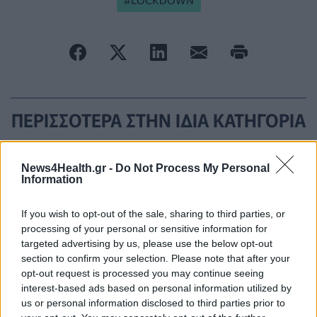
ΠΕΡΙΣΣΟΤΕΡΑ ΣΤΗΝ ΙΔΙΑ ΚΑΤΗΓΟΡΙΑ
Απάντηση Κικίλια σε Τσίπρα: Ψευδή
News4Health.gr -
Do Not Process My Personal
τα στοιχεία που έδωσε για το
Information
Εθνικό Σύστημα Υγείας
06 Νοεμβρίου 2020
If you wish to opt-out of the sale, sharing to third parties, or
processing of your personal or sensitive information for
targeted advertising by us, please use the below opt-out
section to confirm your selection. Please note that after your
Ο χάρτης του κορονοϊού:
opt-out request is processed you may continue seeing
Θεσσαλονίκη και Αττική
interest-based ads based on personal information utilized by
παραμένουν στην «εντατική»
us or personal information disclosed to third parties prior to
06 Νοεμβρίου 2020