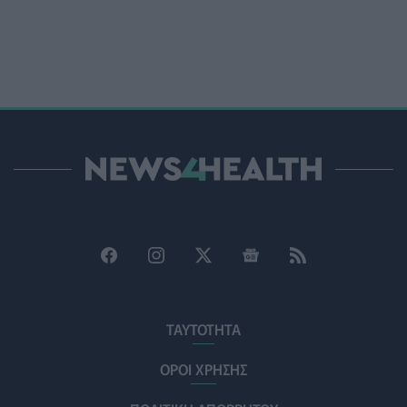
Χαμηλά τα ποσοστά αποκλειστικού θηλασμού μέχρι
τον 6ο μήνα στην Ελλάδα
ΥΓΕΊΑ
05/08/2026 - 17:14
ΠΟΕΡΓΙ: Η πρόληψη δεν μπορεί να χρηματοδοτείται
από τους παρόχους μέσω clawback
ΠΟΛΙΤΙΚΉ ΥΓΕΊΑΣ
05/08/2026 - 16:46
Ο ΕΦΕΤ ανακάλεσε από τα ράφια καραμέλες-ζελέ
ΕΠΙΚΑΙΡΌΤΗΤΑ
05/08/2026 - 16:28
Κατέρρευσε κομμάτι της ψευδοροφής στα
ανακαινισμένα ΤΕΠ του Νοσοκομείου της Κορίνθου
ΠΟΛΙΤΙΚΉ ΥΓΕΊΑΣ
05/08/2026 - 16:16
ΤΑΥΤΟΤΗΤΑ
Γιατί κοκκινίζουμε όταν ντρεπόμαστε; Οι ειδικοί
ΟΡΟΙ ΧΡΗΣΗΣ
εξηγούν γιατί είναι ωφέλιμο
ΨΥΧΙΚΉ ΥΓΕΊΑ
05/08/2026 - 16:00