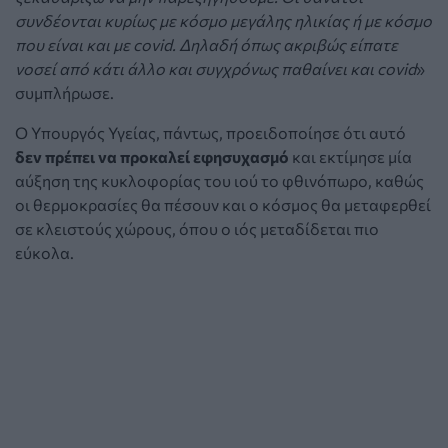
συνδέονται κυρίως με κόσμο μεγάλης ηλικίας ή με κόσμο
που είναι και με covid. Δηλαδή όπως ακριβώς είπατε
νοσεί από κάτι άλλο και συγχρόνως παθαίνει και covid
»
συμπλήρωσε.
Ο Υπουργός Υγείας, πάντως, προειδοποίησε ότι αυτό
δεν πρέπει να προκαλεί εφησυχασμό
και εκτίμησε μία
αύξηση της κυκλοφορίας του ιού το φθινόπωρο, καθώς
οι θερμοκρασίες θα πέσουν και ο κόσμος θα μεταφερθεί
σε κλειστούς χώρους, όπου ο ιός μεταδίδεται πιο
εύκολα.