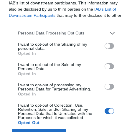
IAB’s list of downstream participants. This information may
διασωληνωμένων και θανάτων
also be disclosed by us to third parties on the
IAB’s List of
COVID αυτή την εβδομάδα
Downstream Participants
that may further disclose it to other
01 Αυγούστου 2022
third parties.
Personal Data Processing Opt Outs
Ψηφιακό πιστοποιητικό COVID της
I want to opt-out of the Sharing of my
ΕΕ: Αποφάσεις ισοδυναμίας για το
personal data.
Opted In
Ομάν, το Περού και τις Φιλιππίνες
01 Αυγούστου 2022
I want to opt-out of the Sale of my
Personal Data.
Opted In
I want to opt-out of processing my
Personal Data for Targeted Advertising.
ΣΧΕΤΙΚΑ ΑΡΘΡΑ
Opted In
I want to opt-out of Collection, Use,
Retention, Sale, and/or Sharing of my
Personal Data that Is Unrelated with the
Purposes for which it was collected.
Opted Out