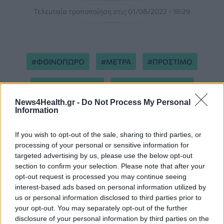
Τελευταία τροποποίηση στις 01/08/2022 - 18:29
ΦΘΙΝΟΠΩΡΟ
ΜΕΤΡΑ
ΠΡΟΣΤΙΜΟ
ΠΙΣΤΟΠΟΙΗΤΙΚΟ
ΥΠΟΥΡΓΕΙΟ ΥΓΕΙΑΣ
News4Health.gr -
Do Not Process My Personal
Information
ΠΛΕΥΡΗΣ
If you wish to opt-out of the sale, sharing to third parties, or
processing of your personal or sensitive information for
targeted advertising by us, please use the below opt-out
section to confirm your selection. Please note that after your
opt-out request is processed you may continue seeing
interest-based ads based on personal information utilized by
ΠΕΡΙΣΣΟΤΕΡΑ ΣΤΗΝ ΙΔΙΑ ΚΑΤΗΓΟΡΙΑ
us or personal information disclosed to third parties prior to
your opt-out. You may separately opt-out of the further
disclosure of your personal information by third parties on the
Σαρηγιάννης: Νέα αύξηση