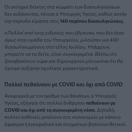
Οι σκληροί δείκτες στο κομμάτι των διασωληνώσεων
δεν αυξάνονται, τόνισε ο Υπουργός Υγείας, καθώς αυτήν
την περίοδο είμαστε στις
140 περίπου διασωληνώσεις.
«
Πολλοί από τους ειδικούς που έβγαιναν, που δεν ήταν
όμως στην ομάδα του Υπουργείου, μιλούσαν για 400
διασωληνωμένους στο τέλος Ιουλίου. Υπάρχουν,
μπορείτε να τα δείτε, είναι συγκεκριμένα. Βλέπω ότι
ξαναβγαίνουν τώρα και δημιουργούν μία εικόνα ότι θα
έχουμε αύξηση
» σχολίασε χαρακτηριστικά.
Πολλοί πεθαίνουν με COVID και όχι από COVID
Αναφορικά με τον αριθμό των θανάτων, ο Υπουργός
Υγείας, εξήγησε ότι πολλοί άνθρωποι
πεθαίνουν με
COVID και όχι από τη συγκεκριμένη νόσο
. Δηλαδή,
πολλοί ασθενείς μπαίνουν στο νοσοκομείο με κάποιο
έφραγμα ή εγκεφαλικό και συγχρόνων βγαίνουν θετικοί.