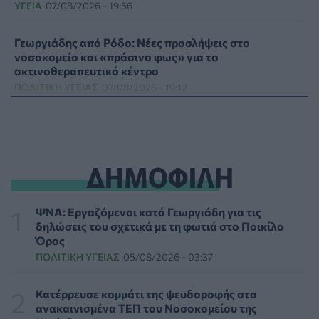
ΥΓΕΊΑ
07/08/2026 - 19:56
Γεωργιάδης από Ρόδο: Νέες προσλήψεις στο
νοσοκομείο και «πράσινο φως» για το
ακτινοθεραπευτικό κέντρο
ΠΟΛΙΤΙΚΉ ΥΓΕΊΑΣ
07/08/2026 - 19:12
Σε κόκκινο συναγερμό για φωτιές Κρήτη, Βόρειο
Αιγαίο και Αττική το Σάββατο 8 Αυγούστου
ΕΠΙΚΑΙΡΌΤΗΤΑ
07/08/2026 - 18:37
ΔΗΜΟΦΙΛΗ
Τι μπορεί να μας διδάξει η νέα ταινία του Spider-Man
για την απώλεια και το πένθος
ΨΝΑ: Εργαζόμενοι κατά Γεωργιάδη για τις
ΨΥΧΙΚΉ ΥΓΕΊΑ
07/08/2026 - 18:11
δηλώσεις του σχετικά με τη φωτιά στο Ποικίλο
Όρος
ΠΟΛΙΤΙΚΉ ΥΓΕΊΑΣ
05/08/2026 - 03:37
Επιπλέον πόροι 12,5 εκατ. ευρώ στις Περιφέρειες για
την ενίσχυση της βιοασφάλειας από το ΥΠΑΑΤ
ΕΠΙΚΑΙΡΌΤΗΤΑ
07/08/2026 - 17:42
Κατέρρευσε κομμάτι της ψευδοροφής στα
ανακαινισμένα ΤΕΠ του Νοσοκομείου της