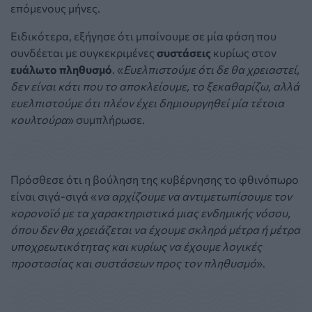
επόμενους μήνες.
Ειδικότερα, εξήγησε ότι μπαίνουμε σε μία φάση που
συνδέεται με συγκεκριμένες
συστάσεις
κυρίως στον
ευάλωτο πληθυσμό
. «
Ευελπιστούμε ότι δε θα χρειαστεί,
δεν είναι κάτι που το αποκλείουμε, το ξεκαθαρίζω, αλλά
ευελπιστούμε ότι πλέον έχει δημιουργηθεί μία τέτοια
κουλτούρα
» συμπλήρωσε.
Πρόσθεσε ότι η βούληση της κυβέρνησης το φθινόπωρο
είναι σιγά-σιγά «
να αρχίζουμε να αντιμετωπίσουμε τον
κορονοϊό με τα χαρακτηριστικά μιας ενδημικής νόσου,
όπου δεν θα χρειάζεται να έχουμε σκληρά μέτρα ή μέτρα
υποχρεωτικότητας και κυρίως να έχουμε λογικές
προστασίας και συστάσεων προς τον πληθυσμό
».