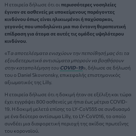
Η εταιρεία δήλωσε ότι οι
περισσότερες νοσηλείες
έγιναν σε ασθενείς με υποκείμενους παράγοντες
κινδύνου όπως είναι ηλικιωμένοι ή παχύσαρκοι,
γεγονός που υποδηλώνει μια πιο έντονη θεραπευτική
επίδραση για άτομα σε αυτές τις ομάδες υψηλότερου
κινδύνου
.
«Τ
α αποτελέσματα ενισχύουν την πεποίθησή μας ότι τα
εξουδετερωτικά αντισώματα μπορούν να βοηθήσουν
στην καταπολέμηση του
COVID-19
», δήλωσε σε δήλωσή
του ο Daniel Skovronsky, επικεφαλής επιστημονικός
αξιωματικός της Lilly.
Η εταιρεία δήλωσε ότι η δοκιμή ήταν σε εξέλιξη και τώρα
έχει εγγράψει 800 ασθενείς με ήπια έως μέτρια COVID-
19.
Η δοκιμή μελετά επίσης το LY-CoV555 σε συνδυασμό
με ένα δεύτερο αντίσωμα Lilly, το LY-CoV016, το οποίο
συνδέει μια διαφορετική περιοχή της ακίδας πρωτεΐνης
του κοροναϊού.