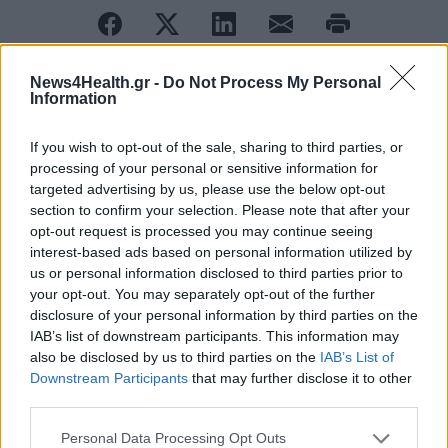
News4Health.gr -
Do Not Process My Personal
Information
ΠΕΡΙΣΣΟΤΕΡΑ ΣΤΗΝ ΙΔΙΑ ΚΑΤΗΓΟΡΙΑ
If you wish to opt-out of the sale, sharing to third parties, or
processing of your personal or sensitive information for
Κοινά φάρμακα συνδεόνται με
targeted advertising by us, please use the below opt-out
αυξημένο κίνδυνο Αλτσχάιμερ
section to confirm your selection. Please note that after your
16 Σεπτεμβρίου 2020
opt-out request is processed you may continue seeing
interest-based ads based on personal information utilized by
us or personal information disclosed to third parties prior to
Κορονοϊός: Εθελοντές - παιδιά
your opt-out. You may separately opt-out of the further
disclosure of your personal information by third parties on the
επιστρατεύει το κινέζικο εμβόλιο
IAB’s list of downstream participants. This information may
17 Σεπτεμβρίου 2020
also be disclosed by us to third parties on the
IAB’s List of
Downstream Participants
that may further disclose it to other
third parties.
Personal Data Processing Opt Outs