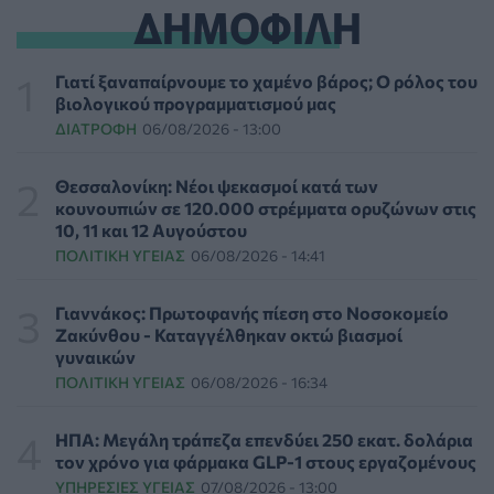
ΔΗΜΟΦΙΛΗ
Τι μπορεί να μας διδάξει η νέα ταινία του Spider-Man
για την απώλεια και το πένθος
Γιατί ξαναπαίρνουμε το χαμένο βάρος; Ο ρόλος του
ΨΥΧΙΚΉ ΥΓΕΊΑ
07/08/2026 - 18:11
βιολογικού προγραμματισμού μας
ΔΙΑΤΡΟΦΉ
06/08/2026 - 13:00
Επιπλέον πόροι 12,5 εκατ. ευρώ στις Περιφέρειες για
την ενίσχυση της βιοασφάλειας από το ΥΠΑΑΤ
Θεσσαλονίκη: Νέοι ψεκασμοί κατά των
ΕΠΙΚΑΙΡΌΤΗΤΑ
07/08/2026 - 17:42
κουνουπιών σε 120.000 στρέμματα ορυζώνων στις
10, 11 και 12 Αυγούστου
ΠΟΛΙΤΙΚΉ ΥΓΕΊΑΣ
06/08/2026 - 14:41
Συναγερμός στις ΗΠΑ για φονικό μύκητα που αντέχει
και στα φάρμακα
ΥΓΕΊΑ
07/08/2026 - 17:17
Γιαννάκος: Πρωτοφανής πίεση στο Νοσοκομείο
Ζακύνθου - Καταγγέλθηκαν οκτώ βιασμοί
γυναικών
Πέθανε στα 26 της η influencer Σίντνεϊ Τάουλ που
ΠΟΛΙΤΙΚΉ ΥΓΕΊΑΣ
06/08/2026 - 16:34
μοιράστηκε επί τρία χρόνια τη μάχη της με σπάνιο
καρκίνο
ΕΠΙΚΑΙΡΌΤΗΤΑ
07/08/2026 - 16:41
ΗΠΑ: Μεγάλη τράπεζα επενδύει 250 εκατ. δολάρια
τον χρόνο για φάρμακα GLP-1 στους εργαζομένους
ΥΠΗΡΕΣΊΕΣ ΥΓΕΊΑΣ
07/08/2026 - 13:00
Απώλεια βάρους: Οι τρεις παράγοντες που κρίνουν το