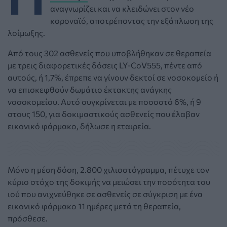
αναγνωρίζει και να κλειδώνει στον νέο
κοροναϊό, αποτρέποντας την εξάπλωση της
λοίμωξης.
Από τους 302 ασθενείς που υποβλήθηκαν σε θεραπεία
με τρεις διαφορετικές δόσεις LY-CoV555, πέντε από
αυτούς, ή 1,7%, έπρεπε να γίνουν δεκτοί σε νοσοκομείο ή
να επισκεφθούν δωμάτιο έκτακτης ανάγκης
νοσοκομείου.
Αυτό συγκρίνεται με ποσοστό 6%, ή 9
στους 150, για δοκιμαστικούς ασθενείς που έλαβαν
εικονικό φάρμακο, δήλωσε η εταιρεία.
Μόνο η μέση δόση, 2.800 χιλιοστόγραμμα, πέτυχε τον
κύριο στόχο της δοκιμής να μειώσει την ποσότητα του
ιού που ανιχνεύθηκε σε ασθενείς σε σύγκριση με ένα
εικονικό φάρμακο 11 ημέρες μετά τη θεραπεία,
πρόσθεσε.