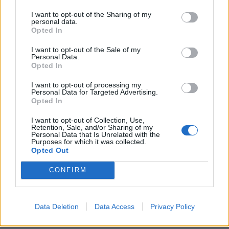
ΣΧΕΤΙΚΑ ΑΡΘΡΑ
I want to opt-out of the Sharing of my
personal data.
Opted In
I want to opt-out of the Sale of my
Personal Data.
Opted In
I want to opt-out of processing my
Personal Data for Targeted Advertising.
Opted In
I want to opt-out of Collection, Use,
Retention, Sale, and/or Sharing of my
Personal Data that Is Unrelated with the
Purposes for which it was collected.
Opted Out
CONFIRM
HEALTH TALK
06/08/2026 - 17:34
Διαβητική αμφιβληστροειδοπάθεια: «Σιωπηλός»
Data Deletion
Data Access
Privacy Policy
κίνδυνος για την όραση των ασθενών