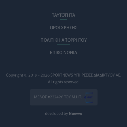
Ηλεκτρικά πατίνια: 3,5 φορές μεγαλύτερος ο κίνδυνος
σοβαρής εγκεφαλικής κάκωσης
ΤΑΥΤΟΤΗΤΑ
ΥΓΕΊΑ
07/08/2026 - 14:00
ΟΡΟΙ ΧΡΗΣΗΣ
ΗΠΑ: Μεγάλη τράπεζα επενδύει 250 εκατ. δολάρια
ΠΟΛΙΤΙΚΗ ΑΠΟΡΡΗΤΟΥ
τον χρόνο για φάρμακα GLP-1 στους εργαζομένους
ΥΠΗΡΕΣΊΕΣ ΥΓΕΊΑΣ
07/08/2026 - 13:00
ΕΠΙΚΟΙΝΩΝΙΑ
Βασιλακόπουλος για ιό Δυτικού Νείλου: Στο
«κόκκινο» η Αττική – Τι πρέπει να προσέχουν οι
παραθεριστές
Copyright © 2019 - 2026 SPORTNEWS ΥΠΗΡΕΣΙΕΣ ΔΙΑΔΙΚΤΥΟΥ ΑΕ.
ΥΓΕΊΑ
07/08/2026 - 11:57
All rights reserved.
Γλοιοβλάστωμα: Νέο «παράθυρο» για πιο
ΜΕΛΟΣ #232426 ΤΟΥ Μ.Η.Τ.
αποτελεσματική χημειοθεραπεία μετά το χειρουργείο
ΥΓΕΊΑ
07/08/2026 - 11:00
developed by
Nuevvo
ΛΔ Κονγκό: Πάνω από 4.000 τα επιβεβαιωμένα
κρούσματα Έμπολα