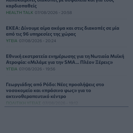
καρδιοπαθείς
HEALTH TALK
07/08/2026 - 20:58
ΕΚΕΑ: Δίνουμε αίμα ακόμα και στις διακοπές σε μία
από τις 96 υπηρεσίες της χώρας
ΥΓΕΊΑ
07/08/2026 - 20:24
Εθνική εκστρατεία ενημέρωσης για τη Νωτιαία Μυϊκή
Ατροφία: «Μιλάμε για την SMA… Πλέον Ξέρεις»
ΥΓΕΊΑ
07/08/2026 - 19:56
Γεωργιάδης από Ρόδο: Νέες προσλήψεις στο
νοσοκομείο και «πράσινο φως» για το
ακτινοθεραπευτικό κέντρο
ΠΟΛΙΤΙΚΉ ΥΓΕΊΑΣ
07/08/2026 - 19:12
Σε κόκκινο συναγερμό για φωτιές Κρήτη, Βόρειο
Αιγαίο και Αττική το Σάββατο 8 Αυγούστου
ΕΠΙΚΑΙΡΌΤΗΤΑ
07/08/2026 - 18:37