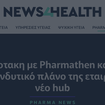
ΓΕΙΑ
ΥΠΗΡΕΣΙΕΣ ΥΓΕΙΑΣ
ΨΥΧΙΚΗ ΥΓΕΙΑ
PHAR
τακη με Pharmathen και
νδυτικό πλάνο της εται
νέο hub
PHARMA NEWS