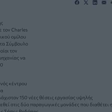
ης
 τον Charles
τικού ομίλου
ντα Σύμβουλο
οίοι τον
μηχανίας να
50
ενός κέντρου
να
λάχιστον 150 νέες θέσεις εργασίας υψηλής
εθεί στις δύο παραγωγικές μονάδες που διαθέτει 
ις Σάπες Ροδόπης.