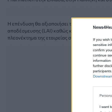
H επένδυση θα αξιοποιήσει την εμπειρία της
Ph
News4Heal
αποδέσμευσης (LAI) καθώς και τεχνολογίες οφ
πλεονέκτημα της εταιρείας στη φαρμακευτική 
If you wish 
sensitive in
confirm you
continue se
information 
further disc
participants
Downstream 
Persona
I want t