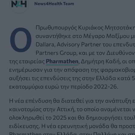
News4Health Team
Ο
Πρωθυπουργός Κυριάκος Μητσοτάκ
συναντήθηκε στο Μέγαρο Μαξίμου με
Dallara, Advisory Partner του επενδυ
Partners Group, και με τον Διευθύνο
της εταιρείας
Pharmathen
, Δημήτρη Καδή, οι οπ
ενημέρωσαν για την απόφαση της φαρμακοβιο
αυξήσει τις επενδύσεις της στην Ελλάδα κατά 
εκατομμύρια ευρώ την περίοδο 2022-26.
Η νέα επένδυση θα διατεθεί για την ανάπτυξη 
καινοτομίας στην Αττική, το οποίο αναμένεται 
ολοκληρωθεί το 2025 και θα δημιουργήσει του
ειδίκευσης. Η νέα ερευνητική μονάδα θα προστ
Pharmathen στην Ελλάδα, στην Παλλήνη και στ