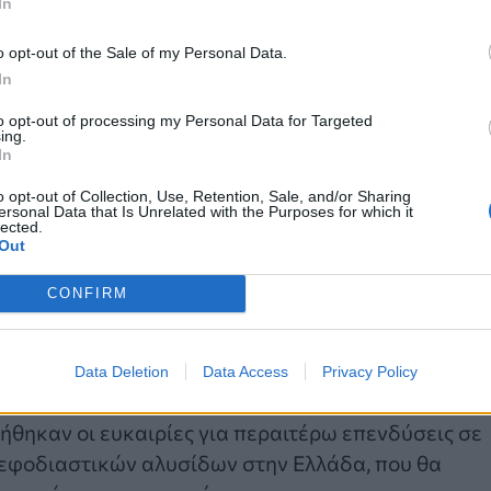
In
της νέας μονάδας της Pharmathen γίνεται με
o opt-out of the Sale of my Personal Data.
In
 (Ευρωπαϊκός Οργανισμός Φαρμάκων) και του FDA
mathen διαθέτει ήδη δύο σύγχρονες παραγωγικές
to opt-out of processing my Personal Data for Targeted
ing.
 Ροδόπης και αποτελεί τον μεγαλύτερο φορέα
In
 στην Ελλάδα και έναν από τους μεγαλύτερους στ
o opt-out of Collection, Use, Retention, Sale, and/or Sharing
ersonal Data that Is Unrelated with the Purposes for which it
lected.
Out
τα 250 εκατομμύρια ευρώ που επενδύθηκαν κατά
έες θέσεις εργασίας, η
Pharmathen
σχεδιάζει να
CONFIRM
την επόμενη πενταετία.
 αναπτυξιακή δυναμική της ελληνικής οικονομίας, 
Data Deletion
Data Access
Privacy Policy
ελευταία διετία και η υψηλού επιπέδου κατάρτιση
ήθηκαν οι ευκαιρίες για περαιτέρω επενδύσεις σε
 εφοδιαστικών αλυσίδων στην Ελλάδα, που θα