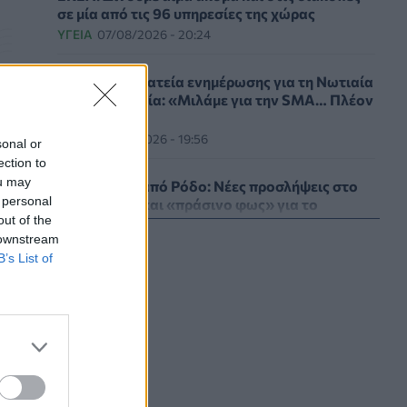
σε μία από τις 96 υπηρεσίες της χώρας
ΥΓΕΊΑ
07/08/2026 - 20:24
Εθνική εκστρατεία ενημέρωσης για τη Νωτιαία
Μυϊκή Ατροφία: «Μιλάμε για την SMA… Πλέον
κό
Ξέρεις»
ΥΓΕΊΑ
07/08/2026 - 19:56
sonal or
ection to
ou may
Γεωργιάδης από Ρόδο: Νέες προσλήψεις στο
 personal
νοσοκομείο και «πράσινο φως» για το
out of the
ακτινοθεραπευτικό κέντρο
 downstream
ΠΟΛΙΤΙΚΉ ΥΓΕΊΑΣ
07/08/2026 - 19:12
B’s List of
Σε κόκκινο συναγερμό για φωτιές Κρήτη,
Βόρειο Αιγαίο και Αττική το Σάββατο 8
Αυγούστου
ΕΠΙΚΑΙΡΌΤΗΤΑ
07/08/2026 - 18:37
Τι μπορεί να μας διδάξει η νέα ταινία του