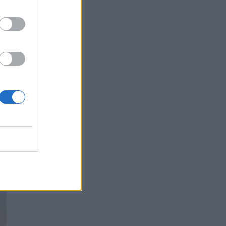
Βίντεο από την καμπάνια Raise Her Voice για
την έγκαιρη αναγνώριση της έμφυλης βίας με
έμφαση στις γυναίκες με αναπηρία
ΨΥΧΙΚΉ ΥΓΕΊΑ
06/08/2026 - 15:21
Τα κουνούπια τελικά έχουν πράγματι
προτιμήσεις στους ανθρώπους - Τι έδειξε
έρευνα
ΥΓΕΊΑ
06/08/2026 - 15:00
Θεσσαλονίκη: Νέοι ψεκασμοί κατά των
κουνουπιών σε 120.000 στρέμματα ορυζώνων
στις 10, 11 και 12 Αυγούστου
ΠΟΛΙΤΙΚΉ ΥΓΕΊΑΣ
06/08/2026 - 14:41
ΕΔΟΕΑΠ: Συστάσεις για τις επερχόμενες
ζέστες - Πότε πρέπει να απευθυνθούμε στον
γιατρό μας
ΥΓΕΊΑ
06/08/2026 - 14:17