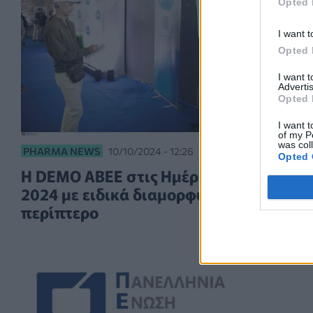
Opted 
I want t
Opted 
I want 
Advertis
Opted 
I want t
of my P
was col
PHARMA NEWS
10/10/2024 - 12:26
Opted 
Η DEMO ABEE στις Ημέρες Καριέρας
2024 με ειδικά διαμορφωμένο
περίπτερο