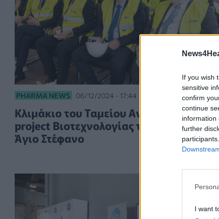
News4Heal
If you wish 
sensitive in
PHARMA NEWS
06/12/2024 - 17:44
confirm you
continue se
Κλιμάκιο του Ταμείου Ανάκαμψης στο
information 
project Βιοτεχνολογίας της DEMO στον
further disc
Άγιο Στέφανο
participants
Downstream 
Persona
I want t