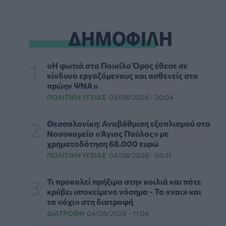
Eli Lilly: Εκρηκτική άνοδος στις πωλήσεις των
ενέσιμων φαρμάκων της για την απώλεια
βάρους
ΔΗΜΟΦΙΛΗ
PHARMA POLICY
06/08/2026 - 12:00
Καυτερές πιπεριές και μαρούλια οι πηγές του
«Η φωτιά στο Ποικίλο Όρος έθεσε σε
υγειονομικού τρόμου στις ΗΠΑ
κίνδυνο εργαζόμενους και ασθενείς στο
πρώην ΨΝΑ»
ΥΓΕΊΑ
06/08/2026 - 11:00
ΠΟΛΙΤΙΚΉ ΥΓΕΊΑΣ
03/08/2026 - 20:04
FDA: Πράσινο φως στο πρώτο εμβόλιο γρίπης
mRNA της Moderna – Τι δείχνουν οι μελέτες»
Θεσσαλονίκη: Αναβάθμιση εξοπλισμού στο
Νοσοκομείο «Άγιος Παύλος» με
PHARMA NEWS
06/08/2026 - 10:00
χρηματοδότηση 68.000 ευρώ
ΠΟΛΙΤΙΚΉ ΥΓΕΊΑΣ
04/08/2026 - 00:11
Ιός Δυτικού Νείλου: 23 νέα κρούσματα μέσα σε
μία εβδομάδα, έξι θάνατοι
Τι προκαλεί πρήξιμο στην κοιλιά και πότε
ΕΠΙΚΑΙΡΌΤΗΤΑ
06/08/2026 - 09:00
κρύβει υποκείμενο νόσημα - Τα «ναι» και
τα «όχι» στη διατροφή
Μεγαλώνει πραγματικά η μυωπία μετά την
ΔΙΑΤΡΟΦΉ
04/08/2026 - 11:04
ενηλικίωση; - Τι δείχνουν νέες μελέτες