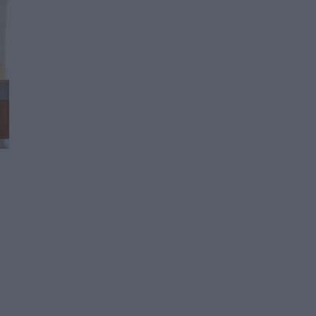
Skin dysmorphia: Όταν η εμμονή με το «τέλειο»
δέρμα αποτελεί πρόβλημα ψυχικής υγείας
ΨΥΧΙΚΉ ΥΓΕΊΑ
06/08/2026 - 14:00
Ευρεία σύσκεψη στον ΕΟΦ για την ομαλή
λειτουργία της εφοδιαστικής αλυσίδας
φαρμάκων
PHARMA POLICY
06/08/2026 - 13:54
Γιατί ξαναπαίρνουμε το χαμένο βάρος; Ο
ρόλος του βιολογικού προγραμματισμού μας
ΔΙΑΤΡΟΦΉ
06/08/2026 - 13:00
ΠΙΣ: Η διορισμένη από το Υπουργείο Υγείας
Διοικούσα Επιτροπή δεσμεύεται για νέες
εκλογές
ΠΟΛΙΤΙΚΉ ΥΓΕΊΑΣ
06/08/2026 - 12:32