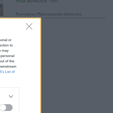
ΥΓΕΊΑ
06/08/2026 - 17:01
Γιαννάκος: Πρωτοφανής πίεση στο
Νοσοκομείο Ζακύνθου - Καταγγέλθηκαν οκτώ
βιασμοί γυναικών
ΠΟΛΙΤΙΚΉ ΥΓΕΊΑΣ
06/08/2026 - 16:34
sonal or
Έκτακτα μέτρα και στην Καστοριά κατά της
ection to
διασποράς της ευλογιάς των προβάτων
ou may
ΕΠΙΚΑΙΡΌΤΗΤΑ
06/08/2026 - 16:16
 personal
out of the
 downstream
Τα τρία SOS στη μέση ηλικία που
B’s List of
εξασφαλίζουν 13 επιπλέον χρόνια χωρίς άνοια
ΥΓΕΊΑ
06/08/2026 - 16:00
Εθελοντές του ΕΕΣ διέσωσαν δεκάδες
οικόσιτα και άγρια ζώα από τις φωτιές στη
Δυτική Αττική
PET
06/08/2026 - 15:42