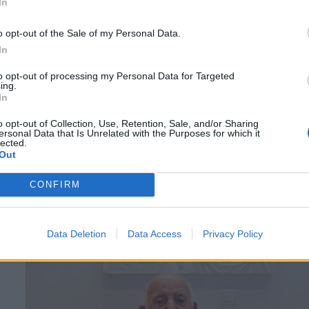
In
o opt-out of the Sale of my Personal Data.
In
to opt-out of processing my Personal Data for Targeted
ing.
In
o opt-out of Collection, Use, Retention, Sale, and/or Sharing
ersonal Data that Is Unrelated with the Purposes for which it
lected.
PHARMA NEWS
09/09/2024 - 13:03
Out
Ξεκινά ο έβδομος κύκλος του
προγράμματος Start Your Journey της
CONFIRM
DEMO ΑΒΕΕ
Data Deletion
Data Access
Privacy Policy