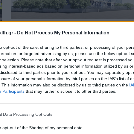
PHARMA NEWS
19/11/2024 - 15:56
th.gr -
Do Not Process My Personal Information
Τρία βραβεία απέσπασε η DEMO στα
Industrial Production & Manufacturing
to opt-out of the sale, sharing to third parties, or processing of your per
Awards 2024
formation for targeted advertising by us, please use the below opt-out s
r selection. Please note that after your opt-out request is processed y
eing interest-based ads based on personal information utilized by us or
disclosed to third parties prior to your opt-out. You may separately opt-
losure of your personal information by third parties on the IAB’s list of
. This information may also be disclosed by us to third parties on the
IA
Participants
that may further disclose it to other third parties.
l Data Processing Opt Outs
o opt-out of the Sharing of my personal data.