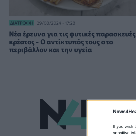
ΔΙΑΤΡΟΦΉ
29/08/2024 - 17:28
Νέα έρευνα για τις φυτικές παρασκευές
κρέατος - Ο αντίκτυπός τους στο
περιβάλλον και την υγεία
News4Heal
If you wish 
sensitive in