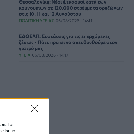
Θεσσαλονίκη: Νέοι ψεκασμοί κατά των
κουνουπιών σε 120.000 στρέμματα ορυζώνων
στις 10, 11 και 12 Αυγούστου
ΠΟΛΙΤΙΚΉ ΥΓΕΊΑΣ
06/08/2026 - 14:41
ΕΔΟΕΑΠ: Συστάσεις για τις επερχόμενες
ζέστες - Πότε πρέπει να απευθυνθούμε στον
γιατρό μας
ΥΓΕΊΑ
06/08/2026 - 14:17
Skin dysmorphia: Όταν η εμμονή με το «τέλειο»
δέρμα αποτελεί πρόβλημα ψυχικής υγείας
ΨΥΧΙΚΉ ΥΓΕΊΑ
06/08/2026 - 14:00
Ευρεία σύσκεψη στον ΕΟΦ για την ομαλή
λειτουργία της εφοδιαστικής αλυσίδας
φαρμάκων
PHARMA POLICY
06/08/2026 - 13:54
sonal or
ection to
Γιατί ξαναπαίρνουμε το χαμένο βάρος; Ο