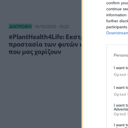
confirm you
continue se
information 
further disc
ΔΙΑΤΡΟΦΉ
14/10/2023 - 15:22
participants
Downstream 
#PlantHealth4Life: Εκστρατεία για την
προστασία των φυτών και των τροφώ
που μας χαρίζουν
Persona
I want t
Opted 
I want t
Opted 
I want 
Advertis
Opted 
I want t