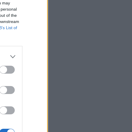
ou may
ρόλος του βιολογικού προγραμματισμού μας
 personal
ΔΙΑΤΡΟΦΉ
06/08/2026 - 13:00
out of the
 downstream
ΠΙΣ: Η διορισμένη από το Υπουργείο Υγείας
B’s List of
Διοικούσα Επιτροπή δεσμεύεται για νέες
εκλογές
ΠΟΛΙΤΙΚΉ ΥΓΕΊΑΣ
06/08/2026 - 12:32
Eli Lilly: Εκρηκτική άνοδος στις πωλήσεις των
ενέσιμων φαρμάκων της για την απώλεια
βάρους
PHARMA POLICY
06/08/2026 - 12:00
Καυτερές πιπεριές και μαρούλια οι πηγές του
υγειονομικού τρόμου στις ΗΠΑ
ΥΓΕΊΑ
06/08/2026 - 11:00
FDA: Πράσινο φως στο πρώτο εμβόλιο γρίπης
mRNA της Moderna – Τι δείχνουν οι μελέτες»