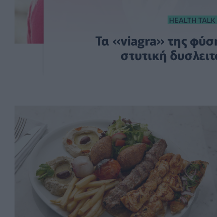
HEALTH TALK
Τα «viagra» της φύσ
στυτική δυσλειτ