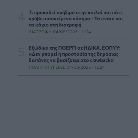
δεδομένα αποκαλύπτουν πολλά για την
ψυχική υγεία
Τι προκαλεί πρήξιμο στην κοιλιά και πότε
κρύβει υποκείμενο νόσημα - Τα «ναι» και
ΨΥΧΙΚΉ ΥΓΕΊΑ
05/08/2026 - 23:17
τα «όχι» στη διατροφή
ΔΙΑΤΡΟΦΉ
04/08/2026 - 11:04
Γεωργιάδης: «Δεν έπεσε η ψευδοροφή στα
ΤΕΠ του Νοσοκομείου Κορίνθου, την
ξήλωσαν»
Εξώδικα της ΠΟΕΡΓΙ σε ΗΔΙΚΑ, ΕΟΠΥΥ:
«Δεν μπορεί η προστασία της δημόσιας
ΠΟΛΙΤΙΚΉ ΥΓΕΊΑΣ
05/08/2026 - 21:53
δαπάνης να βασίζεται στο clawback»
ΠΟΛΙΤΙΚΉ ΥΓΕΊΑΣ
04/08/2026 - 12:34
Ιαπωνικό θαύμα κατά της περιοδοντίτιδας:
Καινοτόμος θεραπεία στοχεύει μόνο το
βακτήριο-«κλειδί»
ΥΓΕΊΑ
05/08/2026 - 21:17
Τύποι, συμπτώματα και αντιμετώπιση της
φωτοευαισθησίας - Χρήσιμες ερωταπαντήσεις
ΥΓΕΊΑ
05/08/2026 - 20:42
WWF Ελλάς: Περισσότερα από 180.000