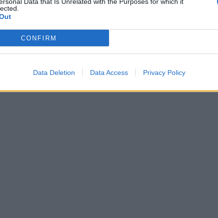
ersonal Data that Is Unrelated with the Purposes for which it
lected.
Out
CONFIRM
Data Deletion
Data Access
Privacy Policy