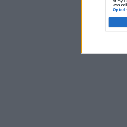
of my P
was col
Opted 