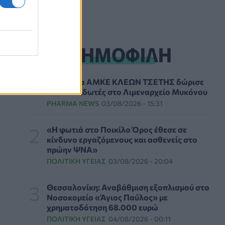
PHARMA NEWS
06/08/2026 - 10:00
Ιός Δυτικού Νείλου: 23 νέα κρούσματα μέσα σε
μία εβδομάδα, έξι θάνατοι
ΔΗΜΟΦΙΛΗ
ΕΠΙΚΑΙΡΌΤΗΤΑ
06/08/2026 - 09:00
Μεγαλώνει πραγματικά η μυωπία μετά την
Tο Ίδρυμα ΑΜΚΕ ΚΛΕΩΝ ΤΣΕΤΗΣ δώρισε
ενηλικίωση; - Τι δείχνουν νέες μελέτες
δύο απινιδωτές στο Λιμεναρχείο Μυκόνου
HEALTH TALK
06/08/2026 - 08:19
PHARMA NEWS
03/08/2026 - 15:31
Στον σταθμό φιλοξενίας πυρόπληκτων ζώων
«Η φωτιά στο Ποικίλο Όρος έθεσε σε
στα Μέγαρα ο Νίκος Ανδρουλάκης
κίνδυνο εργαζόμενους και ασθενείς στο
πρώην ΨΝΑ»
ΕΠΙΚΑΙΡΌΤΗΤΑ
06/08/2026 - 03:46
ΠΟΛΙΤΙΚΉ ΥΓΕΊΑΣ
03/08/2026 - 20:04
Το Πανεπιστήμιο Keele υπέβαλε φάκελο
προπτυχιακού προγράμματος Ιατρικής
Θεσσαλονίκη: Αναβάθμιση εξοπλισμού στο
Νοσοκομείο «Άγιος Παύλος» με
ΕΠΙΚΑΙΡΌΤΗΤΑ
06/08/2026 - 00:04
χρηματοδότηση 68.000 ευρώ
ΠΟΛΙΤΙΚΉ ΥΓΕΊΑΣ
04/08/2026 - 00:11
Binge-Watching και φαγητό: Τα επιστημονικά