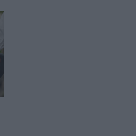
Ο Δήμος Μετεώρων επενδύει στην
πρωτοβάθμια φροντίδα υγείας και την
πρόληψη
ΠΟΛΙΤΙΚΉ ΥΓΕΊΑΣ
07/08/2026 - 15:24
Και οι μαϊμούδες έχουν κατοικίδια! Οι
επιστήμονες ρίχνουν φως στις "φιλίες" μεταξύ
διαφορετικών ειδών
PET
07/08/2026 - 15:02
Η ΕΙΝΑΠ καταγγέλλει την αιφνιδιαστική
ένταξη του Σισμανογλείου στις πρωινές
εφημερίες της Αττικής
ΠΟΛΙΤΙΚΉ ΥΓΕΊΑΣ
07/08/2026 - 14:39
Ηλεκτρικά πατίνια: 3,5 φορές μεγαλύτερος ο
κίνδυνος σοβαρής εγκεφαλικής κάκωσης
ΥΓΕΊΑ
07/08/2026 - 14:00