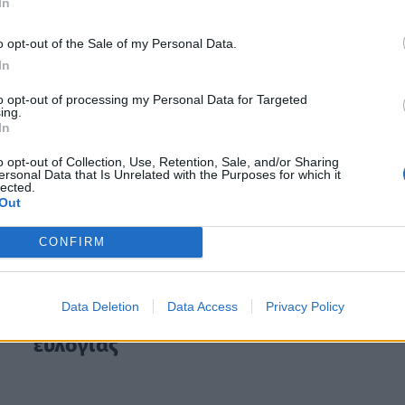
In
o opt-out of the Sale of my Personal Data.
In
to opt-out of processing my Personal Data for Targeted
ing.
In
o opt-out of Collection, Use, Retention, Sale, and/or Sharing
ersonal Data that Is Unrelated with the Purposes for which it
lected.
Out
CONFIRM
ΕΠΙΚΑΙΡΌΤΗΤΑ
18/12/2025 - 16:19
ΥΠΑΑΤ: Νέα ενίσχυση 26 εκατ. ευρώ γι
Data Deletion
Data Access
Privacy Policy
αποζημιώσεις κτηνοτρόφων λόγω
ευλογιάς