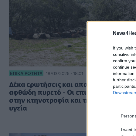
News4Heal
If you wish 
sensitive in
confirm you
continue se
ΕΠΙΚΑΙΡΌΤΗΤΑ
18/03/2026 - 18:01
information 
further disc
Δέκα ερωτήσεις και απαντήσεις για το
participants
αφθώδη πυρετό - Οι επιπτώσεις της
Downstream 
στην κτηνοτροφία και τη δημόσια
υγεία
Persona
I want t