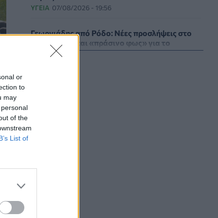
ΥΓΕΊΑ
07/08/2026 - 19:56
Γεωργιάδης από Ρόδο: Νέες προσλήψεις στο
νοσοκομείο και «πράσινο φως» για το
ακτινοθεραπευτικό κέντρο
ΠΟΛΙΤΙΚΉ ΥΓΕΊΑΣ
07/08/2026 - 19:12
sonal or
ection to
Σε κόκκινο συναγερμό για φωτιές Κρήτη,
ou may
Βόρειο Αιγαίο και Αττική το Σάββατο 8
 personal
Αυγούστου
out of the
ΕΠΙΚΑΙΡΌΤΗΤΑ
07/08/2026 - 18:37
 downstream
B’s List of
Τι μπορεί να μας διδάξει η νέα ταινία του
Spider-Man για την απώλεια και το πένθος
ΨΥΧΙΚΉ ΥΓΕΊΑ
07/08/2026 - 18:11
Επιπλέον πόροι 12,5 εκατ. ευρώ στις
Περιφέρειες για την ενίσχυση της
βιοασφάλειας από το ΥΠΑΑΤ