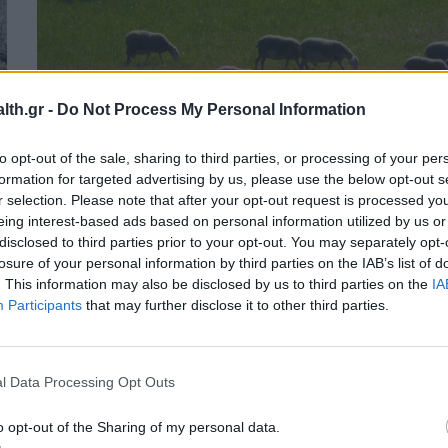
th.gr -
Do Not Process My Personal Information
to opt-out of the sale, sharing to third parties, or processing of your per
formation for targeted advertising by us, please use the below opt-out s
r selection. Please note that after your opt-out request is processed y
eing interest-based ads based on personal information utilized by us or
disclosed to third parties prior to your opt-out. You may separately opt-
losure of your personal information by third parties on the IAB’s list of
ν
ΕΠΙΚΑΙΡΌΤΗΤΑ
12/02/2026 - 17:52
. This information may also be disclosed by us to third parties on the
IA
Η συνολική εικόνα για την ευλογιά
Participants
that may further disclose it to other third parties.
αιγοπροβάτων και ο «χάρτης» των
νέων κρουσμάτων
l Data Processing Opt Outs
o opt-out of the Sharing of my personal data.