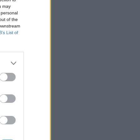
ou may
ΨΥΧΙΚΉ ΥΓΕΊΑ
07/08/2026 - 18:11
 personal
out of the
Επιπλέον πόροι 12,5 εκατ. ευρώ στις
 downstream
Περιφέρειες για την ενίσχυση της
B’s List of
βιοασφάλειας από το ΥΠΑΑΤ
ΕΠΙΚΑΙΡΌΤΗΤΑ
07/08/2026 - 17:42
Συναγερμός στις ΗΠΑ για φονικό μύκητα που
αντέχει και στα φάρμακα
ΥΓΕΊΑ
07/08/2026 - 17:17
Πέθανε στα 26 της η influencer Σίντνεϊ Τάουλ
που μοιράστηκε επί τρία χρόνια τη μάχη της με
σπάνιο καρκίνο
ΕΠΙΚΑΙΡΌΤΗΤΑ
07/08/2026 - 16:41
Απώλεια βάρους: Οι τρεις παράγοντες που
κρίνουν το αποτέλεσμα σύμφωνα με ειδικό
στην παχυσαρκία