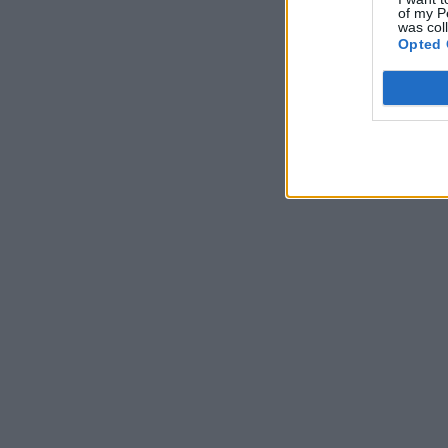
of my P
was col
Opted 