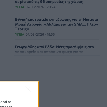
σε μία από τις 96 υπηρεσίες της χώρας
ΥΓΕΊΑ
07/08/2026 - 20:24
Εθνική εκστρατεία ενημέρωσης για τη Νωτιαία
Μυϊκή Ατροφία: «Μιλάμε για την SMA… Πλέον
Ξέρεις»
ΥΓΕΊΑ
07/08/2026 - 19:56
Γεωργιάδης από Ρόδο: Νέες προσλήψεις στο
νοσοκομείο και «πράσινο φως» για το
ακτινοθεραπευτικό κέντρο
ΠΟΛΙΤΙΚΉ ΥΓΕΊΑΣ
07/08/2026 - 19:12
Σε κόκκινο συναγερμό για φωτιές Κρήτη,
Βόρειο Αιγαίο και Αττική το Σάββατο 8
Αυγούστου
ΕΠΙΚΑΙΡΌΤΗΤΑ
07/08/2026 - 18:37
Τι μπορεί να μας διδάξει η νέα ταινία του
sonal or
Spider-Man για την απώλεια και το πένθος
ection to