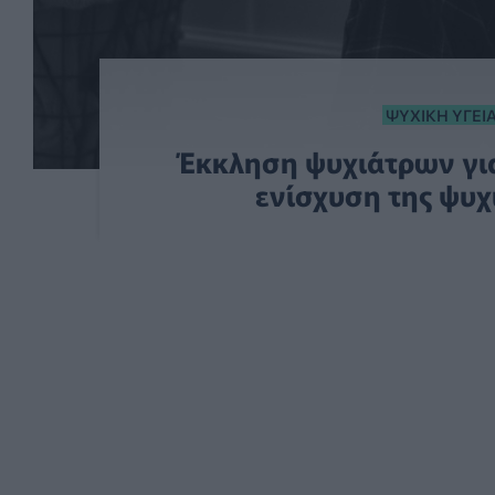
ΨΥΧΙΚΉ ΥΓΕΊ
Έκκληση ψυχιάτρων γι
ενίσχυση της ψυχ