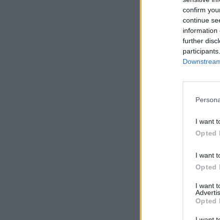
confirm you
continue se
information 
further disc
participants
Downstream 
Persona
I want t
Opted 
I want t
Opted 
I want 
Advertis
Opted 
I want t