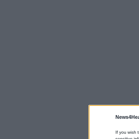
News4Heal
If you wish 
sensitive in