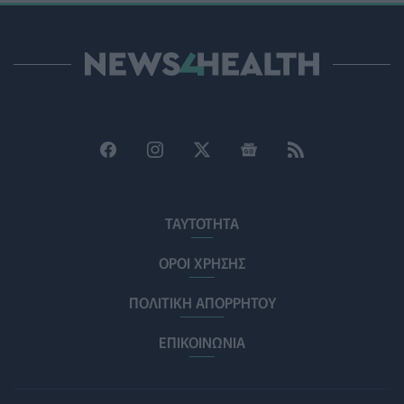
PHARMA POLICY
05/08/2026 - 13:00
Μέτρα προστασίας του πληθυσμού από τις
εκτεταμένες πυρκαγιές
ΥΓΕΊΑ
05/08/2026 - 12:00
Νέο εμφύτευμα για τον καρκίνο των ωοθηκών χορηγεί
θεραπεία και "κατασκοπεύει" τον όγκο
ΥΓΕΊΑ
05/08/2026 - 11:00
ΤΑΥΤΟΤΗΤΑ
Φάρμακο για τη στυτική δυσλειτουργία συνδέεται με
αυξημένο κίνδυνο γλαυκώματος
ΟΡΟΙ ΧΡΗΣΗΣ
ΥΓΕΊΑ
05/08/2026 - 10:00
ΠΟΛΙΤΙΚΗ ΑΠΟΡΡΗΤΟΥ
Τρέξιμο και αρθρώσεις: Τι δείχνουν οι νέες έρευνες και
οι εναλλακτικές
ΕΠΙΚΟΙΝΩΝΙΑ
FITNESS
05/08/2026 - 09:00