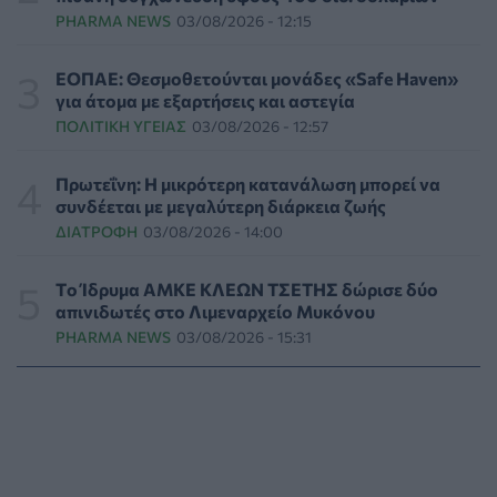
PHARMA NEWS
03/08/2026 - 12:15
Κατέρρευσε κομμάτι της ψευδοροφής στα
ανακαινισμένα ΤΕΠ του Νοσοκομείου της Κορίνθου
ΕΟΠΑΕ: Θεσμοθετούνται μονάδες «Safe Haven»
ΠΟΛΙΤΙΚΉ ΥΓΕΊΑΣ
05/08/2026 - 16:16
για άτομα με εξαρτήσεις και αστεγία
ΠΟΛΙΤΙΚΉ ΥΓΕΊΑΣ
03/08/2026 - 12:57
Γιατί κοκκινίζουμε όταν ντρεπόμαστε; Οι ειδικοί
εξηγούν γιατί είναι ωφέλιμο
Πρωτεΐνη: Η μικρότερη κατανάλωση μπορεί να
ΨΥΧΙΚΉ ΥΓΕΊΑ
05/08/2026 - 16:00
συνδέεται με μεγαλύτερη διάρκεια ζωής
ΔΙΑΤΡΟΦΉ
03/08/2026 - 14:00
Καλοκαιρινές διακοπές: Γιατί ο ελεύθερος χρόνος
είναι απαραίτητος για την ψυχική υγεία των παιδιών
Tο Ίδρυμα ΑΜΚΕ ΚΛΕΩΝ ΤΣΕΤΗΣ δώρισε δύο
DIGITAL HEALTH
05/08/2026 - 15:00
απινιδωτές στο Λιμεναρχείο Μυκόνου
PHARMA NEWS
03/08/2026 - 15:31
Προϊόντα για τα χείλη: Τα "τυφλά σημεία" στους
ελέγχους της ασφάλειας τους για την υγεία
ΟΜΟΡΦΙΆ
05/08/2026 - 14:00
Ποια σκευάσματα οδήγησαν στα κέρδη και ποια
«πλήγωσαν» τους φαρμακευτικούς κολοσσούς