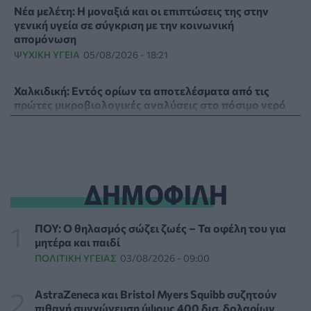
Νέα μελέτη: Η μοναξιά και οι επιπτώσεις της στην
γενική υγεία σε σύγκριση με την κοινωνική
απομόνωση
ΨΥΧΙΚΉ ΥΓΕΊΑ
05/08/2026 - 18:21
Χαλκιδική: Εντός ορίων τα αποτελέσματα από τις
πρώτες μικροβιολογικές αναλύσεις στο πόσιμο νερό
ΕΠΙΚΑΙΡΌΤΗΤΑ
05/08/2026 - 17:39
Χαμηλά τα ποσοστά αποκλειστικού θηλασμού μέχρι
τον 6ο μήνα στην Ελλάδα
ΔΗΜΟΦΙΛΗ
ΥΓΕΊΑ
05/08/2026 - 17:14
ΠΟΕΡΓΙ: Η πρόληψη δεν μπορεί να χρηματοδοτείται
ΠΟΥ: Ο θηλασμός σώζει ζωές – Τα οφέλη του για
από τους παρόχους μέσω clawback
μητέρα και παιδί
ΠΟΛΙΤΙΚΉ ΥΓΕΊΑΣ
05/08/2026 - 16:46
ΠΟΛΙΤΙΚΉ ΥΓΕΊΑΣ
03/08/2026 - 09:00
Ο ΕΦΕΤ ανακάλεσε από τα ράφια καραμέλες-ζελέ
AstraZeneca και Bristol Myers Squibb συζητούν
ΕΠΙΚΑΙΡΌΤΗΤΑ
05/08/2026 - 16:28
πιθανή συγχώνευση ύψους 400 δισ. δολαρίων