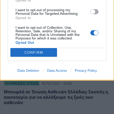
Opted In
I want to opt-out of processing my
Personal Data for Targeted Advertising.
Opted In
I want to opt-out of Collection, Use,
Retention, Sale, and/or Sharing of my
Personal Data that Is Unrelated with the
Purposes for which it was collected.
Opted Out
CONFIRM
Data Deletion
Data Access
Privacy Policy
ΥΠΗΡΕΣΊΕΣ ΥΓΕΊΑΣ
19/10/2021 - 15:56
Μπουρλά σε Ένωση Ασθενών Ελλάδας: Σκοπός η
καινοτομία για να αλλάξουμε τις ζωές των
ασθενών