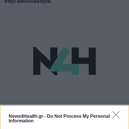
στην κανονικότητα
ΠΟΛΙΤΙΚΉ ΥΓΕΊΑΣ
10/01/2022 - 09:51
Κορονοϊός: Έρχεται τέταρτη δόση και
News4Health.gr -
Do Not Process My Personal
Information
μετά...ετήσιοι εμβολιασμοί