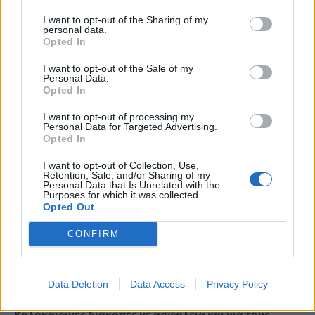
I want to opt-out of the Sharing of my
personal data.
Opted In
I want to opt-out of the Sale of my
Personal Data.
PHARMA NEWS
03/03/2025 - 09:39
Opted In
Διακοπή καπνίσματος: Το «μυστικό» της
I want to opt-out of processing my
σταδιακής απεξάρτησης από τη νικοτίνη
Personal Data for Targeted Advertising.
βρίσκεται σε ένα φυτό
Opted In
I want to opt-out of Collection, Use,
Retention, Sale, and/or Sharing of my
Personal Data that Is Unrelated with the
Purposes for which it was collected.
ΤΕΛΕΥΤΑΙΑ ΝΕΑ
Opted Out
CONFIRM
ΕΕΣ: Τα μέτρα ασφαλείας που πρέπει να λάβουν οι
πληγέντες από τη φωτιά στη Δυτική Αττική
ΕΠΙΚΑΙΡΌΤΗΤΑ
07/08/2026 - 21:44
Data Deletion
Data Access
Privacy Policy
Καλοκαιρινές διακοπές με ασφάλεια και για τους