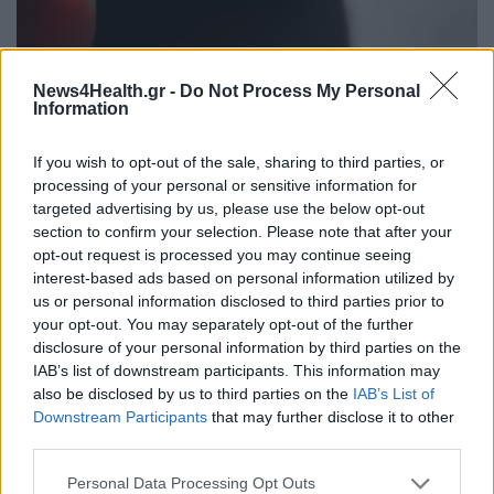
News4Health.gr -
Do Not Process My Personal
Information
PHARMA NEWS
28/03/2025 - 03:24
If you wish to opt-out of the sale, sharing to third parties, or
Πως η κυτισινικλίνη βοηθάει 7 στους 10 καπνιστές
processing of your personal or sensitive information for
να το... κόψουν - Ο ρόλος της ψυχολογικής
targeted advertising by us, please use the below opt-out
υποστήριξης
section to confirm your selection. Please note that after your
opt-out request is processed you may continue seeing
interest-based ads based on personal information utilized by
us or personal information disclosed to third parties prior to
your opt-out. You may separately opt-out of the further
disclosure of your personal information by third parties on the
IAB’s list of downstream participants. This information may
also be disclosed by us to third parties on the
IAB’s List of
Downstream Participants
that may further disclose it to other
third parties.
Personal Data Processing Opt Outs