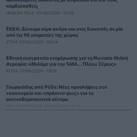
καρδιοπαθείς
HEALTH TALK
07/08/2026 - 20:58
ΕΚΕΑ: Δίνουμε αίμα ακόμα και στις διακοπές σε μία
από τις 96 υπηρεσίες της χώρας
ΥΓΕΊΑ
07/08/2026 - 20:24
Εθνική εκστρατεία ενημέρωσης για τη Νωτιαία Μυϊκή
Ατροφία: «Μιλάμε για την SMA… Πλέον Ξέρεις»
ΥΓΕΊΑ
07/08/2026 - 19:56
Γεωργιάδης από Ρόδο: Νέες προσλήψεις στο
νοσοκομείο και «πράσινο φως» για το
ακτινοθεραπευτικό κέντρο
ΠΟΛΙΤΙΚΉ ΥΓΕΊΑΣ
07/08/2026 - 19:12
Σε κόκκινο συναγερμό για φωτιές Κρήτη, Βόρειο
Αιγαίο και Αττική το Σάββατο 8 Αυγούστου
ΕΠΙΚΑΙΡΌΤΗΤΑ
07/08/2026 - 18:37