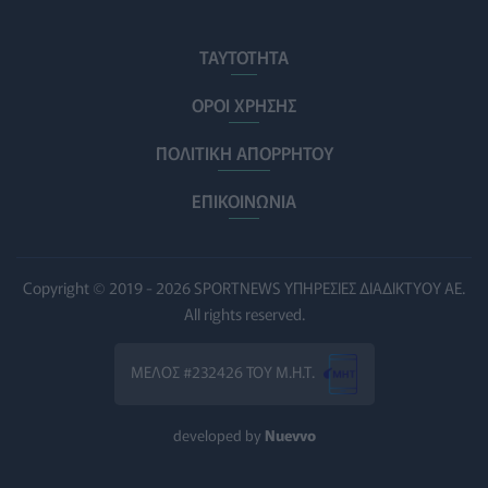
Ηλεκτρικά πατίνια: 3,5 φορές μεγαλύτερος ο κίνδυνος
σοβαρής εγκεφαλικής κάκωσης
ΤΑΥΤΟΤΗΤΑ
ΥΓΕΊΑ
07/08/2026 - 14:00
ΟΡΟΙ ΧΡΗΣΗΣ
ΗΠΑ: Μεγάλη τράπεζα επενδύει 250 εκατ. δολάρια
ΠΟΛΙΤΙΚΗ ΑΠΟΡΡΗΤΟΥ
τον χρόνο για φάρμακα GLP-1 στους εργαζομένους
ΥΠΗΡΕΣΊΕΣ ΥΓΕΊΑΣ
07/08/2026 - 13:00
ΕΠΙΚΟΙΝΩΝΙΑ
Βασιλακόπουλος για ιό Δυτικού Νείλου: Στο
«κόκκινο» η Αττική – Τι πρέπει να προσέχουν οι
παραθεριστές
Copyright © 2019 - 2026 SPORTNEWS ΥΠΗΡΕΣΙΕΣ ΔΙΑΔΙΚΤΥΟΥ ΑΕ.
ΥΓΕΊΑ
07/08/2026 - 11:57
All rights reserved.
Γλοιοβλάστωμα: Νέο «παράθυρο» για πιο
ΜΕΛΟΣ #232426 ΤΟΥ Μ.Η.Τ.
αποτελεσματική χημειοθεραπεία μετά το χειρουργείο
ΥΓΕΊΑ
07/08/2026 - 11:00
developed by
Nuevvo
ΛΔ Κονγκό: Πάνω από 4.000 τα επιβεβαιωμένα
κρούσματα Έμπολα