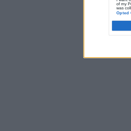
of my P
was col
Opted 