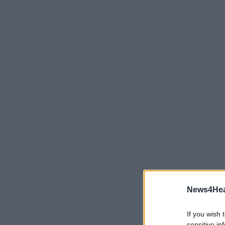
News4Heal
If you wish 
sensitive in