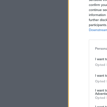
confirm you
continue se
information 
further disc
participants
Downstream 
Persona
I want t
Opted 
I want t
Opted 
I want 
Advertis
Opted 
I want t