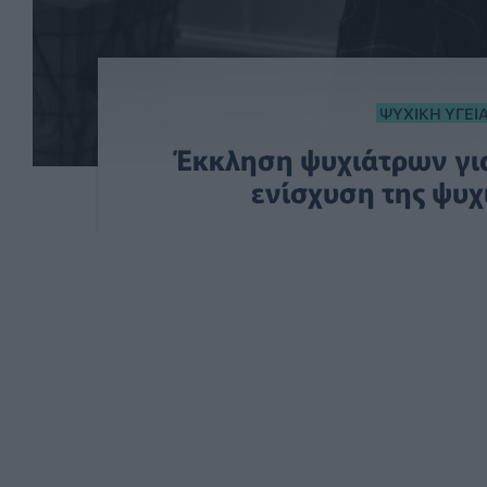
ΨΥΧΙΚΉ ΥΓΕΊ
Έκκληση ψυχιάτρων γι
ενίσχυση της ψυχ