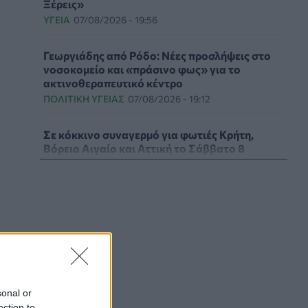
Ξέρεις»
ΥΓΕΊΑ
07/08/2026 - 19:56
Γεωργιάδης από Ρόδο: Νέες προσλήψεις στο
νοσοκομείο και «πράσινο φως» για το
ακτινοθεραπευτικό κέντρο
ΠΟΛΙΤΙΚΉ ΥΓΕΊΑΣ
07/08/2026 - 19:12
Σε κόκκινο συναγερμό για φωτιές Κρήτη,
Βόρειο Αιγαίο και Αττική το Σάββατο 8
Αυγούστου
ΕΠΙΚΑΙΡΌΤΗΤΑ
07/08/2026 - 18:37
Τι μπορεί να μας διδάξει η νέα ταινία του
Spider-Man για την απώλεια και το πένθος
ΨΥΧΙΚΉ ΥΓΕΊΑ
07/08/2026 - 18:11
Επιπλέον πόροι 12,5 εκατ. ευρώ στις
Περιφέρειες για την ενίσχυση της
sonal or
βιοασφάλειας από το ΥΠΑΑΤ
ection to