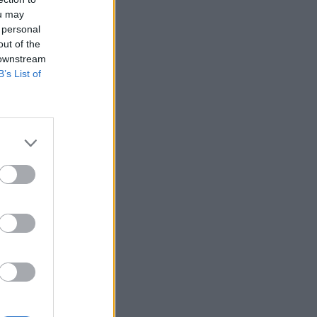
ou may
ΕΠΙΚΑΙΡΌΤΗΤΑ
07/08/2026 - 17:42
 personal
out of the
Συναγερμός στις ΗΠΑ για φονικό μύκητα που
 downstream
αντέχει και στα φάρμακα
B’s List of
ΥΓΕΊΑ
07/08/2026 - 17:17
Πέθανε στα 26 της η influencer Σίντνεϊ Τάουλ
που μοιράστηκε επί τρία χρόνια τη μάχη της με
σπάνιο καρκίνο
ΕΠΙΚΑΙΡΌΤΗΤΑ
07/08/2026 - 16:41
Απώλεια βάρους: Οι τρεις παράγοντες που
κρίνουν το αποτέλεσμα σύμφωνα με ειδικό
στην παχυσαρκία
ΔΙΑΤΡΟΦΉ
07/08/2026 - 16:16
Ο ΙΣΑ συνιστά τη λήψη σχολαστικών μέτρων
ατομικής προστασίας από τον ιό του Δυτικού
Νείλου