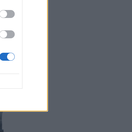
Συναγερμός στις ΗΠΑ για φονικό μύκητα που
αντέχει και στα φάρμακα
ΥΓΕΊΑ
07/08/2026 - 17:17
Πέθανε στα 26 της η influencer Σίντνεϊ Τάουλ
που μοιράστηκε επί τρία χρόνια τη μάχη της με
σπάνιο καρκίνο
ΕΠΙΚΑΙΡΌΤΗΤΑ
07/08/2026 - 16:41
Απώλεια βάρους: Οι τρεις παράγοντες που
κρίνουν το αποτέλεσμα σύμφωνα με ειδικό
στην παχυσαρκία
ΔΙΑΤΡΟΦΉ
07/08/2026 - 16:16
Ο ΙΣΑ συνιστά τη λήψη σχολαστικών μέτρων
ατομικής προστασίας από τον ιό του Δυτικού
Νείλου
ΥΓΕΊΑ
07/08/2026 - 15:42