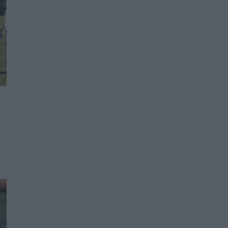
Ο Δήμος Μετεώρων επενδύει στην
πρωτοβάθμια φροντίδα υγείας και την
πρόληψη
ΠΟΛΙΤΙΚΉ ΥΓΕΊΑΣ
07/08/2026 - 15:24
Και οι μαϊμούδες έχουν κατοικίδια! Οι
επιστήμονες ρίχνουν φως στις "φιλίες" μεταξύ
διαφορετικών ειδών
PET
07/08/2026 - 15:02
Η ΕΙΝΑΠ καταγγέλλει την αιφνιδιαστική
ένταξη του Σισμανογλείου στις πρωινές
εφημερίες της Αττικής
ΠΟΛΙΤΙΚΉ ΥΓΕΊΑΣ
07/08/2026 - 14:39
Ηλεκτρικά πατίνια: 3,5 φορές μεγαλύτερος ο
κίνδυνος σοβαρής εγκεφαλικής κάκωσης
ΥΓΕΊΑ
07/08/2026 - 14:00