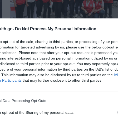
th.gr -
Do Not Process My Personal Information
ΥΓΕΊΑ
19/05/2025 - 12:39
Ιερέας στη Λήμνο έσωσε δίχρονο παιδί
to opt-out of the sale, sharing to third parties, or processing of your per
εφαρμόζοντας την εκπαίδευση Πρώτω
formation for targeted advertising by us, please use the below opt-out s
r selection. Please note that after your opt-out request is processed y
Βοηθειών από τον Ερυθρό Σταυρό
eing interest-based ads based on personal information utilized by us or
disclosed to third parties prior to your opt-out. You may separately opt-
losure of your personal information by third parties on the IAB’s list of
. This information may also be disclosed by us to third parties on the
IA
Participants
that may further disclose it to other third parties.
l Data Processing Opt Outs
o opt-out of the Sharing of my personal data.