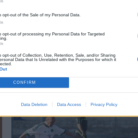
In
o opt-out of the Sale of my Personal Data.
In
to opt-out of processing my Personal Data for Targeted
ing.
In
ΕΠΙΚΑΙΡΌΤΗΤΑ
28/03/2025 - 14:16
o opt-out of Collection, Use, Retention, Sale, and/or Sharing
ι
ersonal Data that Is Unrelated with the Purposes for which it
Ερυθρός Σταυρός: Στον... αέρα κτίρια,
lected.
Out
υποδομές και φράγματα στη Μιανμάρ
από τον καταστροφικό σεισμό
CONFIRM
Data Deletion
Data Access
Privacy Policy