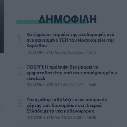
ΗΠΑ: Μεγάλη τράπεζα επενδύει 250 εκατ.
δολάρια τον χρόνο για φάρμακα GLP-1 στους
ΔΗΜΟΦΙΛΗ
εργαζομένους
ΥΠΗΡΕΣΊΕΣ ΥΓΕΊΑΣ
07/08/2026 - 13:00
Κατέρρευσε κομμάτι της ψευδοροφής στα
Βασιλακόπουλος για ιό Δυτικού Νείλου: Στο
ανακαινισμένα ΤΕΠ του Νοσοκομείου της
«κόκκινο» η Αττική – Τι πρέπει να προσέχουν
Κορίνθου
οι παραθεριστές
ΠΟΛΙΤΙΚΉ ΥΓΕΊΑΣ
05/08/2026 - 16:16
ΥΓΕΊΑ
07/08/2026 - 11:57
ΠΟΕΡΓΙ: Η πρόληψη δεν μπορεί να
Γλοιοβλάστωμα: Νέο «παράθυρο» για πιο
χρηματοδοτείται από τους παρόχους μέσω
αποτελεσματική χημειοθεραπεία μετά το
clawback
χειρουργείο
ΠΟΛΙΤΙΚΉ ΥΓΕΊΑΣ
05/08/2026 - 16:46
ΥΓΕΊΑ
07/08/2026 - 11:00
Γεωργιάδης: «Αλλάζει ο υγειονομικός
ΛΔ Κονγκό: Πάνω από 4.000 τα
χάρτης των διακομιδών στη Στερεά
επιβεβαιωμένα κρούσματα Έμπολα
Ελλάδα με τα νέα ασθενοφόρα»
ΥΓΕΊΑ
07/08/2026 - 10:30
ΠΟΛΙΤΙΚΉ ΥΓΕΊΑΣ
05/08/2026 - 19:49