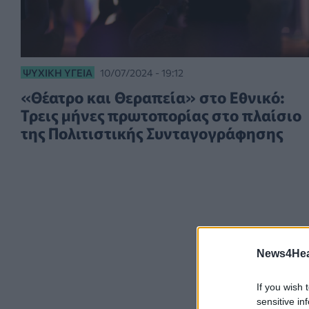
ΨΥΧΙΚΉ ΥΓΕΊΑ
10/07/2024 - 19:12
«Θέατρο και Θεραπεία» στο Εθνικό:
Τρεις μήνες πρωτοπορίας στο πλαίσιο
της Πολιτιστικής Συνταγογράφησης
News4Heal
If you wish 
sensitive in