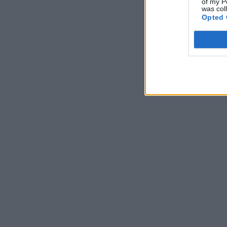
of my P
was col
Opted 