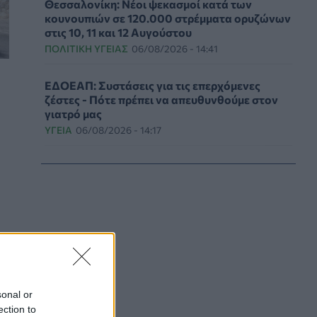
Θεσσαλονίκη: Νέοι ψεκασμοί κατά των
κουνουπιών σε 120.000 στρέμματα ορυζώνων
στις 10, 11 και 12 Αυγούστου
ΠΟΛΙΤΙΚΉ ΥΓΕΊΑΣ
06/08/2026 - 14:41
ΕΔΟΕΑΠ: Συστάσεις για τις επερχόμενες
ζέστες - Πότε πρέπει να απευθυνθούμε στον
γιατρό μας
ΥΓΕΊΑ
06/08/2026 - 14:17
Skin dysmorphia: Όταν η εμμονή με το «τέλειο»
δέρμα αποτελεί πρόβλημα ψυχικής υγείας
ΨΥΧΙΚΉ ΥΓΕΊΑ
06/08/2026 - 14:00
Ευρεία σύσκεψη στον ΕΟΦ για την ομαλή
λειτουργία της εφοδιαστικής αλυσίδας
φαρμάκων
PHARMA POLICY
06/08/2026 - 13:54
sonal or
ection to
Γιατί ξαναπαίρνουμε το χαμένο βάρος; Ο