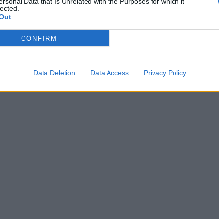
ersonal Data that Is Unrelated with the Purposes for which it
lected.
Out
CONFIRM
Data Deletion
Data Access
Privacy Policy