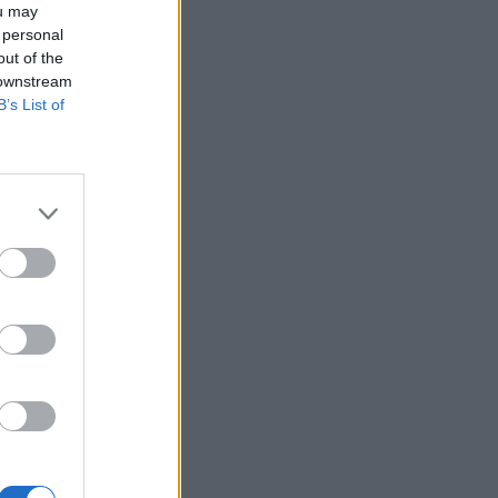
ou may
ρόλος του βιολογικού προγραμματισμού μας
 personal
ΔΙΑΤΡΟΦΉ
06/08/2026 - 13:00
out of the
 downstream
ΠΙΣ: Η διορισμένη από το Υπουργείο Υγείας
B’s List of
Διοικούσα Επιτροπή δεσμεύεται για νέες
εκλογές
ΠΟΛΙΤΙΚΉ ΥΓΕΊΑΣ
06/08/2026 - 12:32
Eli Lilly: Εκρηκτική άνοδος στις πωλήσεις των
ενέσιμων φαρμάκων της για την απώλεια
βάρους
PHARMA POLICY
06/08/2026 - 12:00
Καυτερές πιπεριές και μαρούλια οι πηγές του
υγειονομικού τρόμου στις ΗΠΑ
ΥΓΕΊΑ
06/08/2026 - 11:00
FDA: Πράσινο φως στο πρώτο εμβόλιο γρίπης
mRNA της Moderna – Τι δείχνουν οι μελέτες»