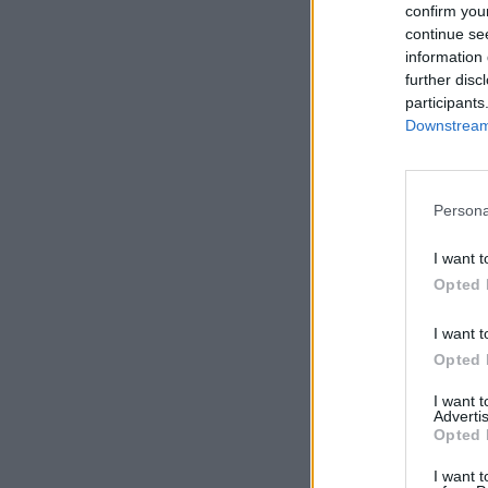
confirm you
continue se
information 
further disc
participants
Downstream 
Persona
I want t
Opted 
I want t
Opted 
I want 
Advertis
Opted 
I want t