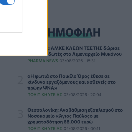
PHARMA NEWS
06/08/2026 - 10:00
Ιός Δυτικού Νείλου: 23 νέα κρούσματα μέσα σε
μία εβδομάδα, έξι θάνατοι
ΔΗΜΟΦΙΛΗ
ΕΠΙΚΑΙΡΌΤΗΤΑ
06/08/2026 - 09:00
Μεγαλώνει πραγματικά η μυωπία μετά την
Tο Ίδρυμα ΑΜΚΕ ΚΛΕΩΝ ΤΣΕΤΗΣ δώρισε
ενηλικίωση; - Τι δείχνουν νέες μελέτες
δύο απινιδωτές στο Λιμεναρχείο Μυκόνου
HEALTH TALK
06/08/2026 - 08:19
PHARMA NEWS
03/08/2026 - 15:31
Στον σταθμό φιλοξενίας πυρόπληκτων ζώων
«Η φωτιά στο Ποικίλο Όρος έθεσε σε
στα Μέγαρα ο Νίκος Ανδρουλάκης
κίνδυνο εργαζόμενους και ασθενείς στο
πρώην ΨΝΑ»
ΕΠΙΚΑΙΡΌΤΗΤΑ
06/08/2026 - 03:46
ΠΟΛΙΤΙΚΉ ΥΓΕΊΑΣ
03/08/2026 - 20:04
Το Πανεπιστήμιο Keele υπέβαλε φάκελο
προπτυχιακού προγράμματος Ιατρικής
Θεσσαλονίκη: Αναβάθμιση εξοπλισμού στο
Νοσοκομείο «Άγιος Παύλος» με
ΕΠΙΚΑΙΡΌΤΗΤΑ
06/08/2026 - 00:04
χρηματοδότηση 68.000 ευρώ
ΠΟΛΙΤΙΚΉ ΥΓΕΊΑΣ
04/08/2026 - 00:11
Binge-Watching και φαγητό: Τα επιστημονικά