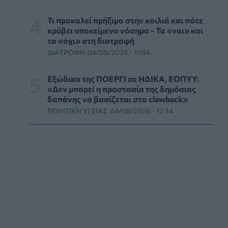
δεδομένα αποκαλύπτουν πολλά για την
ψυχική υγεία
Τι προκαλεί πρήξιμο στην κοιλιά και πότε
κρύβει υποκείμενο νόσημα - Τα «ναι» και
ΨΥΧΙΚΉ ΥΓΕΊΑ
05/08/2026 - 23:17
τα «όχι» στη διατροφή
ΔΙΑΤΡΟΦΉ
04/08/2026 - 11:04
Γεωργιάδης: «Δεν έπεσε η ψευδοροφή στα
ΤΕΠ του Νοσοκομείου Κορίνθου, την
ξήλωσαν»
Εξώδικα της ΠΟΕΡΓΙ σε ΗΔΙΚΑ, ΕΟΠΥΥ:
«Δεν μπορεί η προστασία της δημόσιας
ΠΟΛΙΤΙΚΉ ΥΓΕΊΑΣ
05/08/2026 - 21:53
δαπάνης να βασίζεται στο clawback»
ΠΟΛΙΤΙΚΉ ΥΓΕΊΑΣ
04/08/2026 - 12:34
Ιαπωνικό θαύμα κατά της περιοδοντίτιδας:
Καινοτόμος θεραπεία στοχεύει μόνο το
βακτήριο-«κλειδί»
ΥΓΕΊΑ
05/08/2026 - 21:17
Τύποι, συμπτώματα και αντιμετώπιση της
φωτοευαισθησίας - Χρήσιμες ερωταπαντήσεις
ΥΓΕΊΑ
05/08/2026 - 20:42
WWF Ελλάς: Περισσότερα από 180.000