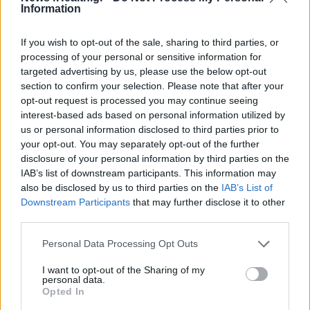
Information
Επιδημία χολέρας με 239 κρούσματα και 13 νεκρούς
στο Τσαντ
ΕΠΙΚΑΙΡΌΤΗΤΑ
06/08/2026 - 20:22
If you wish to opt-out of the sale, sharing to third parties, or
processing of your personal or sensitive information for
targeted advertising by us, please use the below opt-out
Πρωτοποριακή ενδομήτρια επέμβαση σε νοσοκομείο
section to confirm your selection. Please note that after your
των ΗΠΑ έσωσε έμβρυο με σπάνια πάθηση
opt-out request is processed you may continue seeing
ΥΓΕΊΑ
06/08/2026 - 19:17
interest-based ads based on personal information utilized by
us or personal information disclosed to third parties prior to
ΗΠΑ: Επιτροπή της Γερουσίας προτείνει άσκηση
your opt-out. You may separately opt-out of the further
διώξεων σε βάρος του Άντονι Φάουτσι
disclosure of your personal information by third parties on the
ΕΠΙΚΑΙΡΌΤΗΤΑ
06/08/2026 - 18:38
IAB’s list of downstream participants. This information may
ΔΗΜΟΦΙΛΗ
also be disclosed by us to third parties on the
IAB’s List of
Downstream Participants
that may further disclose it to other
Διαβητική αμφιβληστροειδοπάθεια: «Σιωπηλός»
third parties.
κίνδυνος για την όραση των ασθενών
Θεσσαλονίκη: Αναβάθμιση εξοπλισμού στο
HEALTH TALK
06/08/2026 - 17:34
Νοσοκομείο «Άγιος Παύλος» με χρηματοδότηση
Personal Data Processing Opt Outs
68.000 ευρώ
I want to opt-out of the Sharing of my
ΠΟΛΙΤΙΚΉ ΥΓΕΊΑΣ
04/08/2026 - 00:11
Γιατί οι γιατροί διστάζουν να γράψουν ορμονική
personal data.
θεραπεία για την εμμηνόπαυση
Opted In
ΥΓΕΊΑ
06/08/2026 - 17:01
Τι προκαλεί πρήξιμο στην κοιλιά και πότε κρύβει