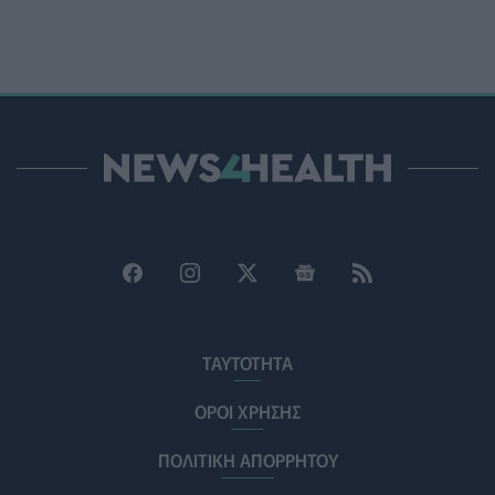
γυναίκες με αναπηρία
ΨΥΧΙΚΉ ΥΓΕΊΑ
06/08/2026 - 15:21
Τα κουνούπια τελικά έχουν πράγματι προτιμήσεις
στους ανθρώπους - Τι έδειξε έρευνα
ΥΓΕΊΑ
06/08/2026 - 15:00
Θεσσαλονίκη: Νέοι ψεκασμοί κατά των κουνουπιών
σε 120.000 στρέμματα ορυζώνων στις 10, 11 και 12
Αυγούστου
ΠΟΛΙΤΙΚΉ ΥΓΕΊΑΣ
06/08/2026 - 14:41
ΕΔΟΕΑΠ: Συστάσεις για τις επερχόμενες ζέστες -
Πότε πρέπει να απευθυνθούμε στον γιατρό μας
ΤΑΥΤΟΤΗΤΑ
ΥΓΕΊΑ
06/08/2026 - 14:17
ΟΡΟΙ ΧΡΗΣΗΣ
Skin dysmorphia: Όταν η εμμονή με το «τέλειο» δέρμα
ΠΟΛΙΤΙΚΗ ΑΠΟΡΡΗΤΟΥ
αποτελεί πρόβλημα ψυχικής υγείας
ΨΥΧΙΚΉ ΥΓΕΊΑ
06/08/2026 - 14:00