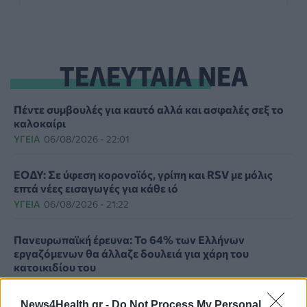
ΤΕΛΕΥΤΑΙΑ ΝΕΑ
Πέντε συμβουλές για καυτό αλλά και ασφαλές σεξ το
καλοκαίρι
ΥΓΕΊΑ
06/08/2026 - 22:01
ΕΟΔΥ: Σε ύφεση κορονοϊός, γρίπη και RSV με μόλις
επτά νέες εισαγωγές για κάθε ιό
ΥΓΕΊΑ
06/08/2026 - 21:22
Πανευρωπαϊκή έρευνα: Το 64% των Ελλήνων
εργαζόμενων θα άλλαζε δουλειά για χάρη του
κατοικιδίου του
PET
06/08/2026 - 20:49
News4Health.gr -
Do Not Process My Personal