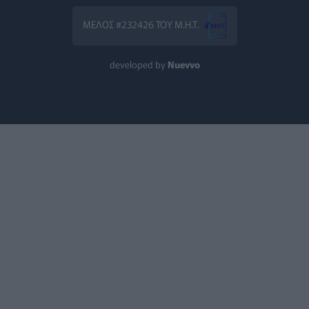
ΥΓΕΊΑ
04/08/2026 - 17:43
ΜΕΛΟΣ #232426 ΤΟΥ Μ.Η.Τ.
Ειδικός ζητά επανεξέταση του φάσματος του αυτισμού: «
ΥΓΕΊΑ
04/08/2026 - 17:00
developed by
Nuevvo
"Δεν αλλάζει ο άνθρωπος!" - Κι όμως αλλάζει! Τι έδειξε ν
ΨΥΧΙΚΉ ΥΓΕΊΑ
04/08/2026 - 16:00
ΠΟΥ: Ενθαρρυντικά αποτελέσματα από τις δοκιμές θεραπ
ΥΓΕΊΑ
04/08/2026 - 15:00
Eli Lilly: Πρώιμη πρόσβαση στο πειραματικό της φάρμακ
PHARMA NEWS
04/08/2026 - 14:00
Κυκλοσπορίαση: Με υποκείμενα νοσήματα οι δύο πρώτοι 
ΕΠΙΚΑΙΡΌΤΗΤΑ
04/08/2026 - 13:35
Βίντεο με 10 σημαντικές οδηγίες του ΕΕΣ για την προστα