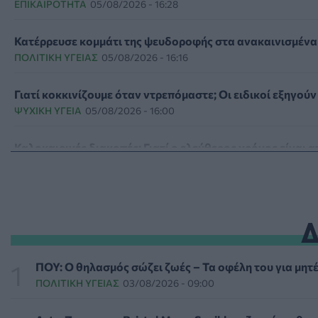
ΕΠΙΚΑΙΡΌΤΗΤΑ
05/08/2026 - 16:28
Κατέρρευσε κομμάτι της ψευδοροφής στα ανακαινισμένα
ΠΟΛΙΤΙΚΉ ΥΓΕΊΑΣ
05/08/2026 - 16:16
Γιατί κοκκινίζουμε όταν ντρεπόμαστε; Οι ειδικοί εξηγούν
ΨΥΧΙΚΉ ΥΓΕΊΑ
05/08/2026 - 16:00
Καλοκαιρινές διακοπές: Γιατί ο ελεύθερος χρόνος είναι 
DIGITAL HEALTH
05/08/2026 - 15:00
Προϊόντα για τα χείλη: Τα "τυφλά σημεία" στους ελέγχους
ΟΜΟΡΦΙΆ
05/08/2026 - 14:00
Ποια σκευάσματα οδήγησαν στα κέρδη και ποια «πλήγω
ΠΟΥ: Ο θηλασμός σώζει ζωές – Τα οφέλη του για μητέ
PHARMA POLICY
05/08/2026 - 13:00
ΠΟΛΙΤΙΚΉ ΥΓΕΊΑΣ
03/08/2026 - 09:00
Μέτρα προστασίας του πληθυσμού από τις εκτεταμένες 