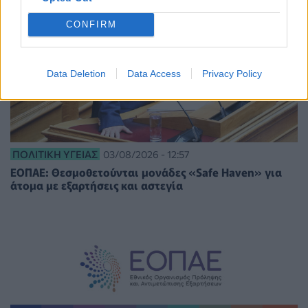
CONFIRM
Data Deletion
Data Access
Privacy Policy
ΠΟΛΙΤΙΚΉ ΥΓΕΊΑΣ
03/08/2026 - 12:57
ΕΟΠΑΕ: Θεσμοθετούνται μονάδες «Safe Haven» για
άτομα με εξαρτήσεις και αστεγία