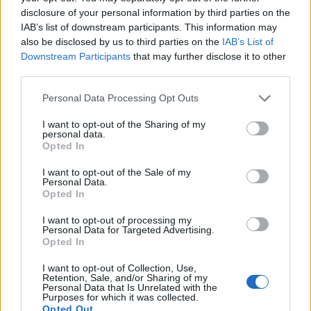
θάνατος του ασθενούς αναδεικνύει
disclosure of your personal information by third parties on the
τις σοβαρές ελλείψεις προσωπικού»
IAB’s list of downstream participants. This information may
20 Μαϊος 2026
also be disclosed by us to third parties on the
IAB’s List of
Downstream Participants
that may further disclose it to other
third parties.
Εκπαιδευτικά σεμινάρια πρώτων
βοηθειών ψυχικής υγείας για παιδιά
Personal Data Processing Opt Outs
από τον ΕΕΣ
I want to opt-out of the Sharing of my
21 Μαϊος 2026
personal data.
Opted In
I want to opt-out of the Sale of my
Personal Data.
Opted In
ΣΧΕΤΙΚΑ ΑΡΘΡΑ
I want to opt-out of processing my
Personal Data for Targeted Advertising.
Opted In
I want to opt-out of Collection, Use,
Retention, Sale, and/or Sharing of my
Personal Data that Is Unrelated with the
Purposes for which it was collected.
Opted Out