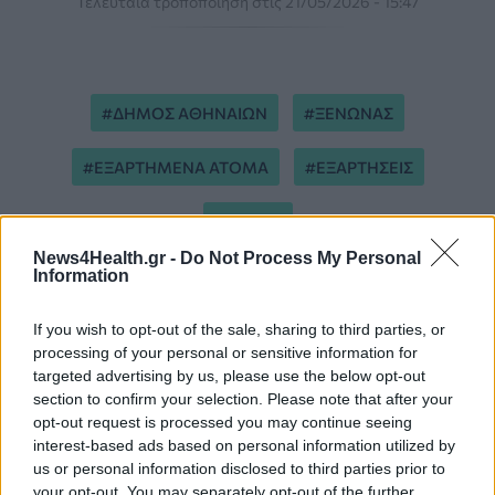
Τελευταία τροποποίηση στις 21/05/2026 - 15:47
ΔΗΜΟΣ ΑΘΗΝΑΙΩΝ
ΞΕΝΩΝΑΣ
ΕΞΑΡΤΗΜΕΝΑ ΑΤΟΜΑ
ΕΞΑΡΤΗΣΕΙΣ
ΕΟΠΑΕ
News4Health.gr -
Do Not Process My Personal
Information
If you wish to opt-out of the sale, sharing to third parties, or
processing of your personal or sensitive information for
targeted advertising by us, please use the below opt-out
ΠΕΡΙΣΣΟΤΕΡΑ ΣΤΗΝ ΙΔΙΑ ΚΑΤΗΓΟΡΙΑ
section to confirm your selection. Please note that after your
opt-out request is processed you may continue seeing
interest-based ads based on personal information utilized by
us or personal information disclosed to third parties prior to
Εργαζόμενοι στο Δαφνί: «Ο
your opt-out. You may separately opt-out of the further