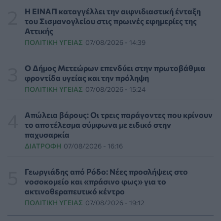
την ενίσχυση της βιοασφάλειας από το ΥΠΑΑΤ
Η ΕΙΝΑΠ καταγγέλλει την αιφνιδιαστική ένταξη
ΕΠΙΚΑΙΡΌΤΗΤΑ
07/08/2026 - 17:42
του Σισμανογλείου στις πρωινές εφημερίες της
Αττικής
ΠΟΛΙΤΙΚΉ ΥΓΕΊΑΣ
07/08/2026 - 14:39
Συναγερμός στις ΗΠΑ για φονικό μύκητα που αντέχει
και στα φάρμακα
ΥΓΕΊΑ
07/08/2026 - 17:17
Ο Δήμος Μετεώρων επενδύει στην πρωτοβάθμια
φροντίδα υγείας και την πρόληψη
ΠΟΛΙΤΙΚΉ ΥΓΕΊΑΣ
07/08/2026 - 15:24
Πέθανε στα 26 της η influencer Σίντνεϊ Τάουλ που
μοιράστηκε επί τρία χρόνια τη μάχη της με σπάνιο
καρκίνο
Απώλεια βάρους: Οι τρεις παράγοντες που κρίνουν
ΕΠΙΚΑΙΡΌΤΗΤΑ
07/08/2026 - 16:41
το αποτέλεσμα σύμφωνα με ειδικό στην
παχυσαρκία
ΔΙΑΤΡΟΦΉ
07/08/2026 - 16:16
Απώλεια βάρους: Οι τρεις παράγοντες που κρίνουν το
αποτέλεσμα σύμφωνα με ειδικό στην παχυσαρκία
ΔΙΑΤΡΟΦΉ
07/08/2026 - 16:16
Γεωργιάδης από Ρόδο: Νέες προσλήψεις στο
νοσοκομείο και «πράσινο φως» για το
ακτινοθεραπευτικό κέντρο
Ο ΙΣΑ συνιστά τη λήψη σχολαστικών μέτρων ατομικής
ΠΟΛΙΤΙΚΉ ΥΓΕΊΑΣ
07/08/2026 - 19:12
προστασίας από τον ιό του Δυτικού Νείλου
ΥΓΕΊΑ
07/08/2026 - 15:42