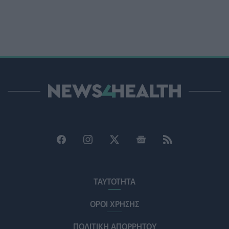
Ο Δήμος Μετεώρων επενδύει στην πρωτοβάθμια
φροντίδα υγείας και την πρόληψη
ΠΟΛΙΤΙΚΉ ΥΓΕΊΑΣ
07/08/2026 - 15:24
Και οι μαϊμούδες έχουν κατοικίδια! Οι επιστήμονες
ρίχνουν φως στις "φιλίες" μεταξύ διαφορετικών ειδών
PET
07/08/2026 - 15:02
Η ΕΙΝΑΠ καταγγέλλει την αιφνιδιαστική ένταξη του
Σισμανογλείου στις πρωινές εφημερίες της Αττικής
ΠΟΛΙΤΙΚΉ ΥΓΕΊΑΣ
07/08/2026 - 14:39
Ηλεκτρικά πατίνια: 3,5 φορές μεγαλύτερος ο κίνδυνος
σοβαρής εγκεφαλικής κάκωσης
ΤΑΥΤΟΤΗΤΑ
ΥΓΕΊΑ
07/08/2026 - 14:00
ΟΡΟΙ ΧΡΗΣΗΣ
ΗΠΑ: Μεγάλη τράπεζα επενδύει 250 εκατ. δολάρια
ΠΟΛΙΤΙΚΗ ΑΠΟΡΡΗΤΟΥ
τον χρόνο για φάρμακα GLP-1 στους εργαζομένους