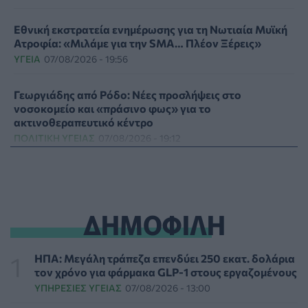
Εθνική εκστρατεία ενημέρωσης για τη Νωτιαία Μυϊκή
Ατροφία: «Μιλάμε για την SMA… Πλέον Ξέρεις»
ΥΓΕΊΑ
07/08/2026 - 19:56
Γεωργιάδης από Ρόδο: Νέες προσλήψεις στο
νοσοκομείο και «πράσινο φως» για το
ακτινοθεραπευτικό κέντρο
ΠΟΛΙΤΙΚΉ ΥΓΕΊΑΣ
07/08/2026 - 19:12
Σε κόκκινο συναγερμό για φωτιές Κρήτη, Βόρειο
Αιγαίο και Αττική το Σάββατο 8 Αυγούστου
ΕΠΙΚΑΙΡΌΤΗΤΑ
07/08/2026 - 18:37
ΔΗΜΟΦΙΛΗ
Τι μπορεί να μας διδάξει η νέα ταινία του Spider-Man
για την απώλεια και το πένθος
ΗΠΑ: Μεγάλη τράπεζα επενδύει 250 εκατ. δολάρια
ΨΥΧΙΚΉ ΥΓΕΊΑ
07/08/2026 - 18:11
τον χρόνο για φάρμακα GLP-1 στους εργαζομένους
ΥΠΗΡΕΣΊΕΣ ΥΓΕΊΑΣ
07/08/2026 - 13:00
Επιπλέον πόροι 12,5 εκατ. ευρώ στις Περιφέρειες για