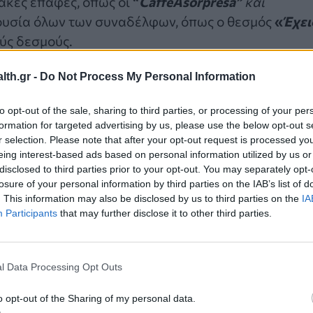
ακές επαφές, όπως οι
“
Caffe
Α
sorpresa
”
και
ουσία όλων των συναδέλφων, όπως ο θεσμός
«
Έχει
ύς δεσμούς.
th.gr -
Do Not Process My Personal Information
to opt-out of the sale, sharing to third parties, or processing of your per
formation for targeted advertising by us, please use the below opt-out s
r selection. Please note that after your opt-out request is processed y
eing interest-based ads based on personal information utilized by us or
disclosed to third parties prior to your opt-out. You may separately opt-
losure of your personal information by third parties on the IAB’s list of
. This information may also be disclosed by us to third parties on the
IA
Participants
that may further disclose it to other third parties.
l Data Processing Opt Outs
ο βραβείο “
Best
diversity
,
equity
&
inclusion
culture
o opt-out of the Sharing of my personal data.
ωτοβουλιών και των πρακτικών της αναφορικά με 