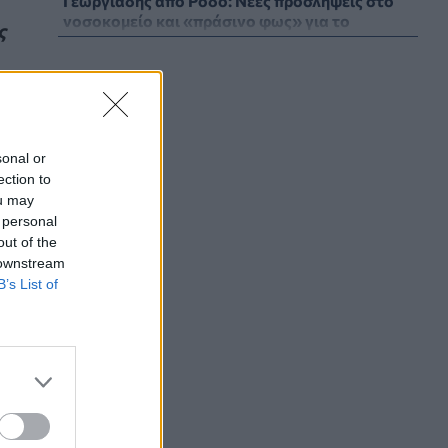
Γεωργιάδης από Ρόδο: Νέες προσλήψεις στο
νοσοκομείο και «πράσινο φως» για το
ς
ακτινοθεραπευτικό κέντρο
ΠΟΛΙΤΙΚΉ ΥΓΕΊΑΣ
07/08/2026 - 19:12
Σε κόκκινο συναγερμό για φωτιές Κρήτη,
Βόρειο Αιγαίο και Αττική το Σάββατο 8
Αυγούστου
sonal or
ΕΠΙΚΑΙΡΌΤΗΤΑ
07/08/2026 - 18:37
ection to
ou may
 personal
Τι μπορεί να μας διδάξει η νέα ταινία του
out of the
Spider-Man για την απώλεια και το πένθος
 downstream
ΨΥΧΙΚΉ ΥΓΕΊΑ
07/08/2026 - 18:11
B’s List of
Επιπλέον πόροι 12,5 εκατ. ευρώ στις
Περιφέρειες για την ενίσχυση της
βιοασφάλειας από το ΥΠΑΑΤ
ΕΠΙΚΑΙΡΌΤΗΤΑ
07/08/2026 - 17:42
τη
Συναγερμός στις ΗΠΑ για φονικό μύκητα που