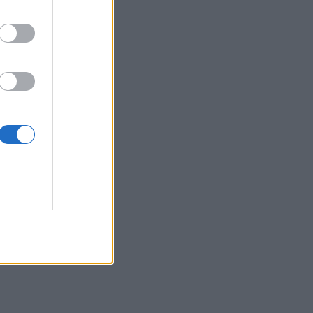
αντέχει και στα φάρμακα
ΥΓΕΊΑ
07/08/2026 - 17:17
Πέθανε στα 26 της η influencer Σίντνεϊ Τάουλ
που μοιράστηκε επί τρία χρόνια τη μάχη της με
σπάνιο καρκίνο
ν,
ΕΠΙΚΑΙΡΌΤΗΤΑ
07/08/2026 - 16:41
Απώλεια βάρους: Οι τρεις παράγοντες που
κρίνουν το αποτέλεσμα σύμφωνα με ειδικό
στην παχυσαρκία
ΔΙΑΤΡΟΦΉ
07/08/2026 - 16:16
Ο ΙΣΑ συνιστά τη λήψη σχολαστικών μέτρων
α
ατομικής προστασίας από τον ιό του Δυτικού
k
”
Νείλου
ΥΓΕΊΑ
07/08/2026 - 15:42
Ο Δήμος Μετεώρων επενδύει στην