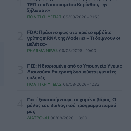
ΤΕΠ του Νοσοκομείου Κορίνθου, την
εργαζομένους
ξήλωσαν»
ΥΠΗΡΕΣΊΕΣ ΥΓΕΊΑΣ
07/08/2026 - 13:00
ΠΟΛΙΤΙΚΉ ΥΓΕΊΑΣ
05/08/2026 - 21:53
Βασιλακόπουλος για ιό Δυτικού Νείλου: Στο
FDA: Πράσινο φως στο πρώτο εμβόλιο
«κόκκινο» η Αττική – Τι πρέπει να προσέχουν
γρίπης mRNA της Moderna – Τι δείχνουν οι
οι παραθεριστές
μελέτες»
ΥΓΕΊΑ
07/08/2026 - 11:57
PHARMA NEWS
06/08/2026 - 10:00
Γλοιοβλάστωμα: Νέο «παράθυρο» για πιο
ΠΙΣ: Η διορισμένη από το Υπουργείο Υγείας
αποτελεσματική χημειοθεραπεία μετά το
Διοικούσα Επιτροπή δεσμεύεται για νέες
χειρουργείο
εκλογές
ΥΓΕΊΑ
07/08/2026 - 11:00
ΠΟΛΙΤΙΚΉ ΥΓΕΊΑΣ
06/08/2026 - 12:32
ΛΔ Κονγκό: Πάνω από 4.000 τα
Γιατί ξαναπαίρνουμε το χαμένο βάρος; Ο
επιβεβαιωμένα κρούσματα Έμπολα
ρόλος του βιολογικού προγραμματισμού
ΥΓΕΊΑ
07/08/2026 - 10:30
μας
ΔΙΑΤΡΟΦΉ
06/08/2026 - 13:00
Τεχνητή νοημοσύνη σχεδίασε για πρώτη φορά
λειτουργικούς ιούς - Oι προοπτικές και οι