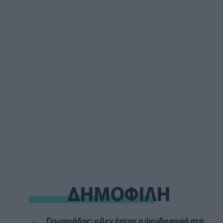
πρωτοβάθμια φροντίδα υγείας και την
πρόληψη
ΠΟΛΙΤΙΚΉ ΥΓΕΊΑΣ
07/08/2026 - 15:24
Και οι μαϊμούδες έχουν κατοικίδια! Οι
επιστήμονες ρίχνουν φως στις "φιλίες" μεταξύ
διαφορετικών ειδών
PET
07/08/2026 - 15:02
Η ΕΙΝΑΠ καταγγέλλει την αιφνιδιαστική
ένταξη του Σισμανογλείου στις πρωινές
εφημερίες της Αττικής
ΠΟΛΙΤΙΚΉ ΥΓΕΊΑΣ
07/08/2026 - 14:39
Ηλεκτρικά πατίνια: 3,5 φορές μεγαλύτερος ο
κίνδυνος σοβαρής εγκεφαλικής κάκωσης
ΔΗΜΟΦΙΛΗ
ΥΓΕΊΑ
07/08/2026 - 14:00
ΗΠΑ: Μεγάλη τράπεζα επενδύει 250 εκατ.
Γεωργιάδης: «Δεν έπεσε η ψευδοροφή στα
δολάρια τον χρόνο για φάρμακα GLP-1 στους