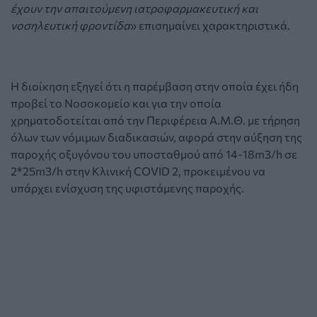
έχουν την απαιτούμενη ιατροφαρμακευτική και
νοσηλευτική φροντίδα
» επισημαίνει χαρακτηριστικά.
Η διοίκηση εξηγεί ότι η παρέμβαση στην οποία έχει ήδη
προβεί το Νοσοκομείο και για την οποία
χρηματοδοτείται από την Περιφέρεια Α.Μ.Θ. με τήρηση
όλων των νόμιμων διαδικασιών, αφορά στην αύξηση της
παροχής οξυγόνου του υποσταθμού από 14-18m3/h σε
2*25m3/h στην Κλινική COVID 2, προκειμένου να
υπάρχει ενίσχυση της υφιστάμενης παροχής.