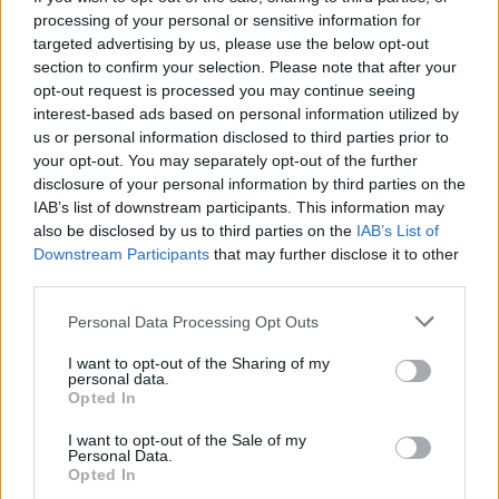
processing of your personal or sensitive information for
targeted advertising by us, please use the below opt-out
section to confirm your selection. Please note that after your
opt-out request is processed you may continue seeing
interest-based ads based on personal information utilized by
us or personal information disclosed to third parties prior to
your opt-out. You may separately opt-out of the further
ΠΟΛΙΤΙΚΉ ΥΓΕΊΑΣ
29/07/2026 - 15:34
disclosure of your personal information by third parties on the
Γεωργιάδης από Λήμνο: «Δεν αφήσαμε την ευκαιρία
IAB’s list of downstream participants. This information may
του Ταμείου Ανάκαμψης να πάει χαμένη»
also be disclosed by us to third parties on the
IAB’s List of
Downstream Participants
that may further disclose it to other
third parties.
Personal Data Processing Opt Outs
I want to opt-out of the Sharing of my
personal data.
Opted In
I want to opt-out of the Sale of my
Personal Data.
Opted In