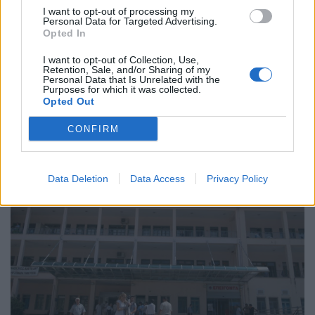
I want to opt-out of processing my
Personal Data for Targeted Advertising.
Opted In
I want to opt-out of Collection, Use,
Retention, Sale, and/or Sharing of my
ΠΟΛΙΤΙΚΉ ΥΓΕΊΑΣ
23/07/2026 - 16:16
Personal Data that Is Unrelated with the
Γεωργιάδης: «Μεγάλο στοίχημα η συνολική
Purposes for which it was collected.
απορρόφηση των πόρων του Ταμείου Ανάκαμψης»
Opted Out
CONFIRM
Data Deletion
Data Access
Privacy Policy