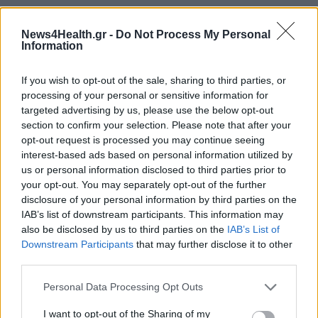
ΕΚΕΑ: Δίνουμε αίμα ακόμα και στις διακοπές σε μία
από τις 96 υπηρεσίες της χώρας
News4Health.gr -
Do Not Process My Personal
Information
ΥΓΕΊΑ
07/08/2026 - 20:24
If you wish to opt-out of the sale, sharing to third parties, or
Εθνική εκστρατεία ενημέρωσης για τη Νωτιαία Μυϊκή
processing of your personal or sensitive information for
Ατροφία: «Μιλάμε για την SMA… Πλέον Ξέρεις»
targeted advertising by us, please use the below opt-out
ΥΓΕΊΑ
07/08/2026 - 19:56
section to confirm your selection. Please note that after your
opt-out request is processed you may continue seeing
Γεωργιάδης από Ρόδο: Νέες προσλήψεις στο
interest-based ads based on personal information utilized by
νοσοκομείο και «πράσινο φως» για το
us or personal information disclosed to third parties prior to
ακτινοθεραπευτικό κέντρο
your opt-out. You may separately opt-out of the further
ΠΟΛΙΤΙΚΉ ΥΓΕΊΑΣ
07/08/2026 - 19:12
disclosure of your personal information by third parties on the
IAB’s list of downstream participants. This information may
also be disclosed by us to third parties on the
IAB’s List of
Σε κόκκινο συναγερμό για φωτιές Κρήτη, Βόρειο
Downstream Participants
that may further disclose it to other
Αιγαίο και Αττική το Σάββατο 8 Αυγούστου
third parties.
ΕΠΙΚΑΙΡΌΤΗΤΑ
07/08/2026 - 18:37
ΔΗΜΟΦΙΛΗ
Personal Data Processing Opt Outs
Τι μπορεί να μας διδάξει η νέα ταινία του Spider-Man
I want to opt-out of the Sharing of my
για την απώλεια και το πένθος