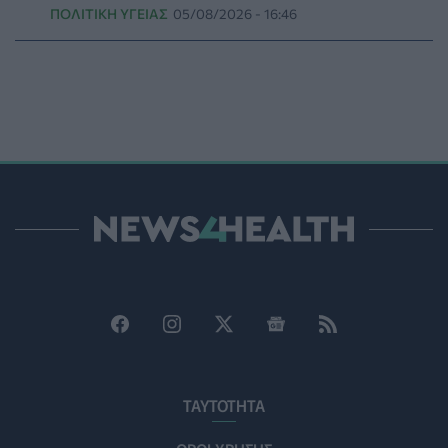
ΠΟΛΙΤΙΚΉ ΥΓΕΊΑΣ
05/08/2026 - 16:46
των ΗΠΑ έσωσε έμβρυο με σπάνια πάθηση
ΥΓΕΊΑ
06/08/2026 - 19:17
ΗΠΑ: Επιτροπή της Γερουσίας προτείνει άσκηση
διώξεων σε βάρος του Άντονι Φάουτσι
ΕΠΙΚΑΙΡΌΤΗΤΑ
06/08/2026 - 18:38
Διαβητική αμφιβληστροειδοπάθεια: «Σιωπηλός»
κίνδυνος για την όραση των ασθενών
HEALTH TALK
06/08/2026 - 17:34
Γιατί οι γιατροί διστάζουν να γράψουν ορμονική
θεραπεία για την εμμηνόπαυση
ΥΓΕΊΑ
06/08/2026 - 17:01
Γιαννάκος: Πρωτοφανής πίεση στο Νοσοκομείο
Ζακύνθου - Καταγγέλθηκαν οκτώ βιασμοί γυναικών
ΤΑΥΤΟΤΗΤΑ
ΠΟΛΙΤΙΚΉ ΥΓΕΊΑΣ
06/08/2026 - 16:34