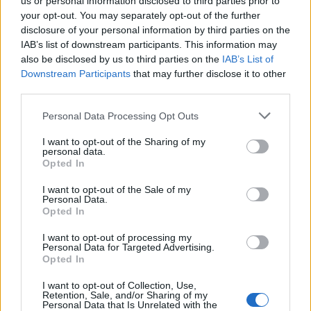
us or personal information disclosed to third parties prior to
«κόκκινο» η Αττική – Τι πρέπει να προσέχουν οι
your opt-out. You may separately opt-out of the further
παραθεριστές
disclosure of your personal information by third parties on the
ΥΓΕΊΑ
07/08/2026 - 11:57
IAB’s list of downstream participants. This information may
also be disclosed by us to third parties on the
IAB’s List of
Downstream Participants
that may further disclose it to other
Γλοιοβλάστωμα: Νέο «παράθυρο» για πιο
third parties.
αποτελεσματική χημειοθεραπεία μετά το χειρουργείο
ΥΓΕΊΑ
07/08/2026 - 11:00
Personal Data Processing Opt Outs
I want to opt-out of the Sharing of my
ΛΔ Κονγκό: Πάνω από 4.000 τα επιβεβαιωμένα
personal data.
κρούσματα Έμπολα
Opted In
ΥΓΕΊΑ
07/08/2026 - 10:30
I want to opt-out of the Sale of my
Personal Data.
Τεχνητή νοημοσύνη σχεδίασε για πρώτη φορά
Opted In
λειτουργικούς ιούς - Oι προοπτικές και οι κίνδυνοι
I want to opt-out of processing my
ΥΓΕΊΑ
07/08/2026 - 10:00
Personal Data for Targeted Advertising.
ΔΗΜΟΦΙΛΗ
Opted In
Αποστολή e-mail από το Υπουργείο Υγείας για ασφαλή
I want to opt-out of Collection, Use,
κολύμβηση
Retention, Sale, and/or Sharing of my
Νέα δράση 850.000 ευρώ για την δημόσια υγεία
Personal Data that Is Unrelated with the
ΥΓΕΊΑ
07/08/2026 - 09:00
στην Κρήτη, με έμφαση στην ΠΦΥ