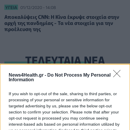
ΥΓΕΊΑ
01/12/2020 - 14:08
Αποκαλύψεις CNN: Η Κίνα έκρυψε στοιχεία στην
αρχή της πανδημίας - Τα νέα στοιχεία για την
προέλευση της
ΤΕΛΕΥΤΑΙΑ ΝΕΑ
Ηλεκτρικά πατίνια: 3,5 φορές μεγαλύτερος ο κίνδυνος
News4Health.gr -
Do Not Process My Personal
Information
σοβαρής εγκεφαλικής κάκωσης
ΥΓΕΊΑ
07/08/2026 - 14:00
If you wish to opt-out of the sale, sharing to third parties, or
processing of your personal or sensitive information for
ΗΠΑ: Μεγάλη τράπεζα επενδύει 250 εκατ. δολάρια
targeted advertising by us, please use the below opt-out
τον χρόνο για φάρμακα GLP-1 στους εργαζομένους
section to confirm your selection. Please note that after your
ΥΠΗΡΕΣΊΕΣ ΥΓΕΊΑΣ
07/08/2026 - 13:00
opt-out request is processed you may continue seeing
interest-based ads based on personal information utilized by
Βασιλακόπουλος για ιό Δυτικού Νείλου: Στο