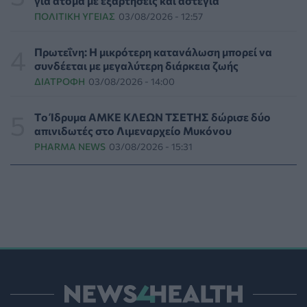
για άτομα με εξαρτήσεις και αστεγία
ΠΟΛΙΤΙΚΉ ΥΓΕΊΑΣ
05/08/2026 - 19:49
ΠΟΛΙΤΙΚΉ ΥΓΕΊΑΣ
03/08/2026 - 12:57
Οι πέντε λόγοι για τους οποίους η διατροφή πρέπει να
Πρωτεΐνη: Η μικρότερη κατανάλωση μπορεί να
καθοδηγείται από κλινικό διαιτολόγο
συνδέεται με μεγαλύτερη διάρκεια ζωής
HEALTH TALK
05/08/2026 - 18:59
ΔΙΑΤΡΟΦΉ
03/08/2026 - 14:00
Ψυχοκοινωνική υποστήριξη στους πυρόπληκτους της
Tο Ίδρυμα ΑΜΚΕ ΚΛΕΩΝ ΤΣΕΤΗΣ δώρισε δύο
Δυτικής Αττικής από τον ΕΕΣ
απινιδωτές στο Λιμεναρχείο Μυκόνου
ΕΠΙΚΑΙΡΌΤΗΤΑ
05/08/2026 - 18:34
PHARMA NEWS
03/08/2026 - 15:31
Νέα μελέτη: Η μοναξιά και οι επιπτώσεις της στην
γενική υγεία σε σύγκριση με την κοινωνική
απομόνωση
ΨΥΧΙΚΉ ΥΓΕΊΑ
05/08/2026 - 18:21
Χαλκιδική: Εντός ορίων τα αποτελέσματα από τις
πρώτες μικροβιολογικές αναλύσεις στο πόσιμο νερό
ΕΠΙΚΑΙΡΌΤΗΤΑ
05/08/2026 - 17:39