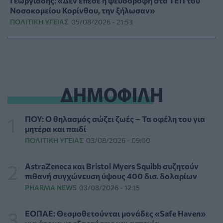
Γεωργιάδης: «Δεν έπεσε η ψευδοροφή στα ΤΕΠ του
Νοσοκομείου Κορίνθου, την ξήλωσαν»
ΠΟΛΙΤΙΚΉ ΥΓΕΊΑΣ
05/08/2026 - 21:53
Ιαπωνικό θαύμα κατά της περιοδοντίτιδας:
Καινοτόμος θεραπεία στοχεύει μόνο το
βακτήριο-«κλειδί»
ΥΓΕΊΑ
05/08/2026 - 21:17
ΔΗΜΟΦΙΛΗ
Τύποι, συμπτώματα και αντιμετώπιση της
φωτοευαισθησίας - Χρήσιμες ερωταπαντήσεις
ΠΟΥ: Ο θηλασμός σώζει ζωές – Τα οφέλη του για
ΥΓΕΊΑ
05/08/2026 - 20:42
μητέρα και παιδί
ΠΟΛΙΤΙΚΉ ΥΓΕΊΑΣ
03/08/2026 - 09:00
WWF Ελλάς: Περισσότερα από 180.000 στρέμματα
δάσους κάηκαν σε λίγες μόνο μέρες
AstraZeneca και Bristol Myers Squibb συζητούν
ΕΠΙΚΑΙΡΌΤΗΤΑ
05/08/2026 - 20:16
πιθανή συγχώνευση ύψους 400 δισ. δολαρίων
PHARMA NEWS
03/08/2026 - 12:15
Γεωργιάδης: «Αλλάζει ο υγειονομικός χάρτης των
διακομιδών στη Στερεά Ελλάδα με τα νέα
ΕΟΠΑΕ: Θεσμοθετούνται μονάδες «Safe Haven»
ασθενοφόρα»