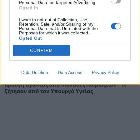
Personal Data for Targeted Advertising.
Opted In
I want to opt-out of Collection, Use,
Retention, Sale, and/or Sharing of my
Personal Data that Is Unrelated with the
Purposes for which it was collected.
Opted Out
CONFIRM
Data Deletion
Data Access
Privacy Policy
ΥΓΕΊΑ
09/09/2020 - 15:49
Κραυγή αγωνίας από Μονάδες Λοιμώξεων - Τι
ζήτησαν από τον Υπουργό Υγείας