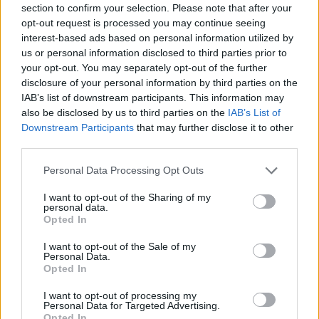
section to confirm your selection. Please note that after your
opt-out request is processed you may continue seeing
interest-based ads based on personal information utilized by
ΠΟΛΙΤΙΚΉ ΥΓΕΊΑΣ
02/01/2020 - 10:54
us or personal information disclosed to third parties prior to
Πρωτοχρονιά στο Ιπποκράτειο Θεσσαλονίκης ο Β.
your opt-out. You may separately opt-out of the further
Κικίλιας
disclosure of your personal information by third parties on the
IAB’s list of downstream participants. This information may
also be disclosed by us to third parties on the
IAB’s List of
Downstream Participants
that may further disclose it to other
third parties.
Personal Data Processing Opt Outs
I want to opt-out of the Sharing of my
Σελίδα 3 από 3
personal data.
Opted In
I want to opt-out of the Sale of my
Personal Data.
ΤΕΛΕΥΤΑΙΑ ΝΕΑ
Opted In
I want to opt-out of processing my
Personal Data for Targeted Advertising.
ΕΕΣ: Τα μέτρα ασφαλείας που πρέπει να λάβουν οι
Opted In