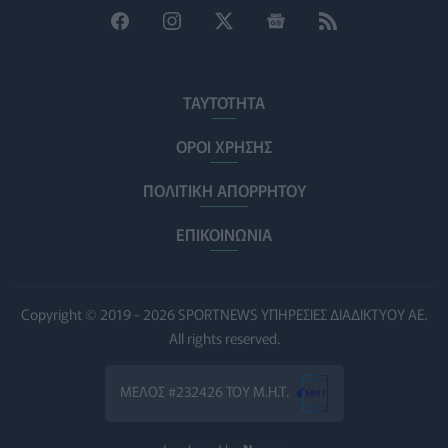
Η ΕΙΝΑΠ καταγγέλλει την αιφνιδιαστική ένταξη του
Σισμανογλείου στις πρωινές εφημερίες της Αττικής
ΠΟΛΙΤΙΚΉ ΥΓΕΊΑΣ
07/08/2026 - 14:39
ΤΑΥΤΟΤΗΤΑ
Ηλεκτρικά πατίνια: 3,5 φορές μεγαλύτερος ο κίνδυνος
σοβαρής εγκεφαλικής κάκωσης
ΟΡΟΙ ΧΡΗΣΗΣ
ΥΓΕΊΑ
07/08/2026 - 14:00
ΠΟΛΙΤΙΚΗ ΑΠΟΡΡΗΤΟΥ
ΗΠΑ: Μεγάλη τράπεζα επενδύει 250 εκατ. δολάρια
τον χρόνο για φάρμακα GLP-1 στους εργαζομένους
ΕΠΙΚΟΙΝΩΝΙΑ
ΥΠΗΡΕΣΊΕΣ ΥΓΕΊΑΣ
07/08/2026 - 13:00
Βασιλακόπουλος για ιό Δυτικού Νείλου: Στο
Copyright © 2019 - 2026 SPORTNEWS ΥΠΗΡΕΣΙΕΣ ΔΙΑΔΙΚΤΥΟΥ ΑΕ.
«κόκκινο» η Αττική – Τι πρέπει να προσέχουν οι
All rights reserved.
παραθεριστές
ΥΓΕΊΑ
07/08/2026 - 11:57
ΜΕΛΟΣ #232426 ΤΟΥ Μ.Η.Τ.
Γλοιοβλάστωμα: Νέο «παράθυρο» για πιο
αποτελεσματική χημειοθεραπεία μετά το χειρουργείο