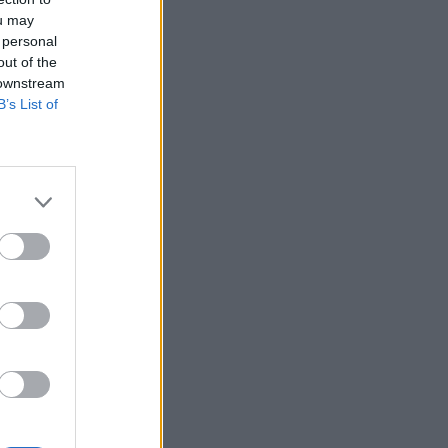
σπάνιο καρκίνο
ou may
ΕΠΙΚΑΙΡΌΤΗΤΑ
07/08/2026 - 16:41
 personal
out of the
 downstream
Απώλεια βάρους: Οι τρεις παράγοντες που
B’s List of
κρίνουν το αποτέλεσμα σύμφωνα με ειδικό
στην παχυσαρκία
ΔΙΑΤΡΟΦΉ
07/08/2026 - 16:16
Ο ΙΣΑ συνιστά τη λήψη σχολαστικών μέτρων
ς
ατομικής προστασίας από τον ιό του Δυτικού
Νείλου
ΥΓΕΊΑ
07/08/2026 - 15:42
Ο Δήμος Μετεώρων επενδύει στην
πρωτοβάθμια φροντίδα υγείας και την
πρόληψη
ΠΟΛΙΤΙΚΉ ΥΓΕΊΑΣ
07/08/2026 - 15:24
Και οι μαϊμούδες έχουν κατοικίδια! Οι