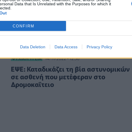
ersonal Data that Is Unrelated with the Purposes for which it
lected.
Out
CONFIRM
Data Deletion
Data Access
Privacy Policy
ΨΥΧΙΚΉ ΥΓΕΊΑ
14/11/2022 - 12:56
ΕΨΕ: Καταδικάζει τη βία αστυνομικών
σε ασθενή που μετέφεραν στο
Δρομοκαΐτειο