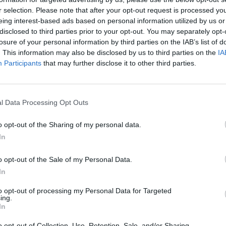
r selection. Please note that after your opt-out request is processed y
eing interest-based ads based on personal information utilized by us or
disclosed to third parties prior to your opt-out. You may separately opt-
losure of your personal information by third parties on the IAB’s list of
. This information may also be disclosed by us to third parties on the
IA
Participants
that may further disclose it to other third parties.
ΨΥΧΙΚΉ ΥΓΕΊΑ
02/06/2023 - 18:03
Κατάθλιψη: Η ψυχική ασθένεια που
l Data Processing Opt Outs
ν
επηρεάζει 350 εκατ. άτομα παγκοσμίω
- Η «σωτήρια» εξέταση που την
o opt-out of the Sharing of my personal data.
αντιμετωπίζει
In
o opt-out of the Sale of my Personal Data.
In
to opt-out of processing my Personal Data for Targeted
ing.
In
o opt-out of Collection, Use, Retention, Sale, and/or Sharing