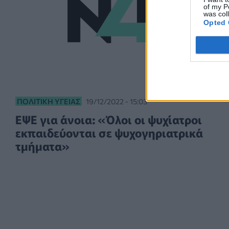
of my P
was col
Opted 
ΠΟΛΙΤΙΚΉ ΥΓΕΊΑΣ
19/12/2022 - 15:03
ΕΨΕ για άνοια: «Όλοι οι ψυχίατροι
εκπαιδεύονται σε ψυχογηριατρικά
τμήματα»