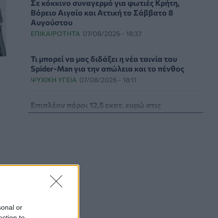
Σε κόκκινο συναγερμό για φωτιές Κρήτη,
Βόρειο Αιγαίο και Αττική το Σάββατο 8
Αυγούστου
ΕΠΙΚΑΙΡΌΤΗΤΑ
07/08/2026 - 18:37
Τι μπορεί να μας διδάξει η νέα ταινία του
Spider-Man για την απώλεια και το πένθος
ΨΥΧΙΚΉ ΥΓΕΊΑ
07/08/2026 - 18:11
Επιπλέον πόροι 12,5 εκατ. ευρώ στις
Περιφέρειες για την ενίσχυση της
βιοασφάλειας από το ΥΠΑΑΤ
ΕΠΙΚΑΙΡΌΤΗΤΑ
07/08/2026 - 17:42
Συναγερμός στις ΗΠΑ για φονικό μύκητα που
αντέχει και στα φάρμακα
ΥΓΕΊΑ
07/08/2026 - 17:17
Πέθανε στα 26 της η influencer Σίντνεϊ Τάουλ
sonal or
που μοιράστηκε επί τρία χρόνια τη μάχη της με
ection to