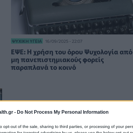
ΨΥΧΙΚΉ ΥΓΕΊΑ
16/09/2025 - 22:07
ΕΨΕ: Η χρήση του όρου Ψυχολογία από
μη πανεπιστημιακούς φορείς
παραπλανά το κοινό
th.gr -
Do Not Process My Personal Information
to opt-out of the sale, sharing to third parties, or processing of your per
formation for targeted advertising by us, please use the below opt-out s