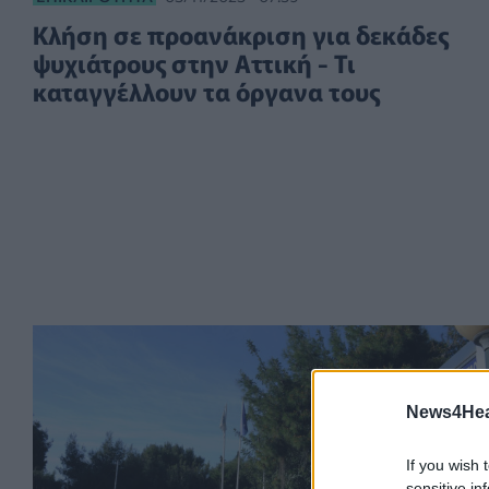
Κλήση σε προανάκριση για δεκάδες
ψυχιάτρους στην Αττική - Τι
καταγγέλλουν τα όργανα τους
News4Heal
If you wish 
sensitive in