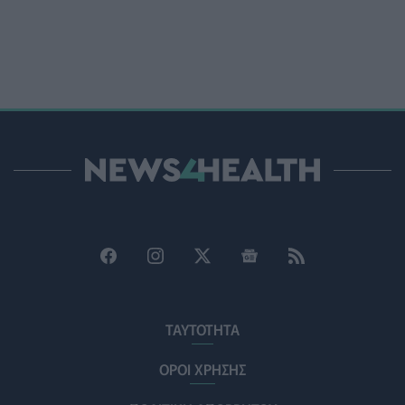
ΥΓΕΊΑ
07/08/2026 - 15:42
Ο Δήμος Μετεώρων επενδύει στην πρωτοβάθμια
φροντίδα υγείας και την πρόληψη
ΠΟΛΙΤΙΚΉ ΥΓΕΊΑΣ
07/08/2026 - 15:24
Και οι μαϊμούδες έχουν κατοικίδια! Οι επιστήμονες
ρίχνουν φως στις "φιλίες" μεταξύ διαφορετικών ειδών
PET
07/08/2026 - 15:02
Η ΕΙΝΑΠ καταγγέλλει την αιφνιδιαστική ένταξη του
Σισμανογλείου στις πρωινές εφημερίες της Αττικής
ΠΟΛΙΤΙΚΉ ΥΓΕΊΑΣ
07/08/2026 - 14:39
Ηλεκτρικά πατίνια: 3,5 φορές μεγαλύτερος ο κίνδυνος
ΤΑΥΤΟΤΗΤΑ
σοβαρής εγκεφαλικής κάκωσης
ΥΓΕΊΑ
07/08/2026 - 14:00
ΟΡΟΙ ΧΡΗΣΗΣ