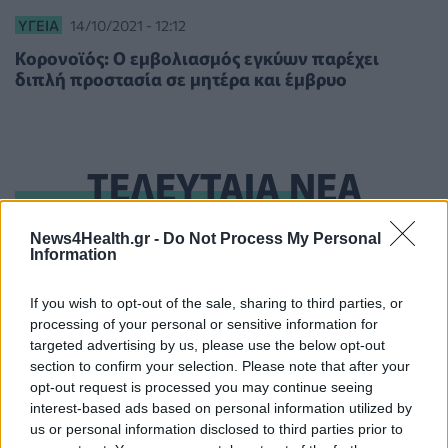
ΥΓΕΊΑ
14/10/2021 - 12:12
Κορονοϊός: Ο εμβολιασμός εγκύων παρέχει
διπλή προστασία σε μητέρα και έμβρυο
ΤΕΛΕΥΤΑΙΑ ΝΕΑ
ΕΕΣ: Τα μέτρα ασφαλείας που πρέπει να λάβουν οι
News4Health.gr -
Do Not Process My Personal
Information
πληγέντες από τη φωτιά στη Δυτική Αττική
ΕΠΙΚΑΙΡΌΤΗΤΑ
07/08/2026 - 21:44
If you wish to opt-out of the sale, sharing to third parties, or
processing of your personal or sensitive information for
Καλοκαιρινές διακοπές με ασφάλεια και για τους
targeted advertising by us, please use the below opt-out
καρδιοπαθείς
section to confirm your selection. Please note that after your
HEALTH TALK
07/08/2026 - 20:58
opt-out request is processed you may continue seeing
interest-based ads based on personal information utilized by
ΕΚΕΑ: Δίνουμε αίμα ακόμα και στις διακοπές σε μία
us or personal information disclosed to third parties prior to
από τις 96 υπηρεσίες της χώρας