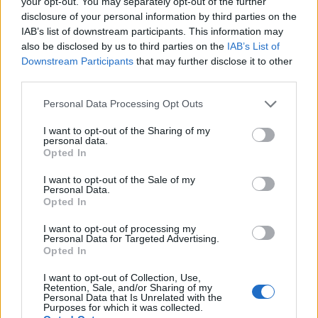
your opt-out. You may separately opt-out of the further
ΥΓΕΊΑ
07/08/2026 - 20:24
disclosure of your personal information by third parties on the
IAB’s list of downstream participants. This information may
also be disclosed by us to third parties on the
IAB’s List of
Εθνική εκστρατεία ενημέρωσης για τη Νωτιαία Μυϊκή
Downstream Participants
that may further disclose it to other
Ατροφία: «Μιλάμε για την SMA… Πλέον Ξέρεις»
third parties.
ΥΓΕΊΑ
07/08/2026 - 19:56
Personal Data Processing Opt Outs
Γεωργιάδης από Ρόδο: Νέες προσλήψεις στο
I want to opt-out of the Sharing of my
νοσοκομείο και «πράσινο φως» για το
personal data.
ακτινοθεραπευτικό κέντρο
Opted In
ΠΟΛΙΤΙΚΉ ΥΓΕΊΑΣ
07/08/2026 - 19:12
I want to opt-out of the Sale of my
Personal Data.
Σε κόκκινο συναγερμό για φωτιές Κρήτη, Βόρειο
Opted In
Αιγαίο και Αττική το Σάββατο 8 Αυγούστου
I want to opt-out of processing my
ΕΠΙΚΑΙΡΌΤΗΤΑ
07/08/2026 - 18:37
ΔΗΜΟΦΙΛΗ
Personal Data for Targeted Advertising.
Opted In
Τι μπορεί να μας διδάξει η νέα ταινία του Spider-Man
I want to opt-out of Collection, Use,
για την απώλεια και το πένθος
ΠΙΣ: Η διορισμένη από το Υπουργείο Υγείας
Retention, Sale, and/or Sharing of my
Personal Data that Is Unrelated with the
ΨΥΧΙΚΉ ΥΓΕΊΑ
07/08/2026 - 18:11
Διοικούσα Επιτροπή δεσμεύεται για νέες εκλογές
Purposes for which it was collected.