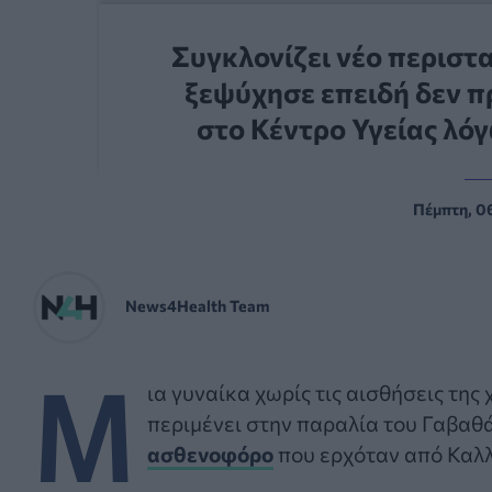
Συγκλονίζει νέο περιστ
ξεψύχησε επειδή δεν π
στο Κέντρο Υγείας λό
Πέμπτη, 06
News4Health Team
Μ
ια γυναίκα χωρίς τις αισθήσεις της
περιμένει στην παραλία του Γαβαθά
ασθενοφόρο
που ερχόταν από Καλ