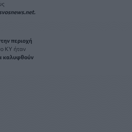
ώς
svosnews.net.
στην περιοχή
ο ΚΥ ήταν
να καλυφθούν