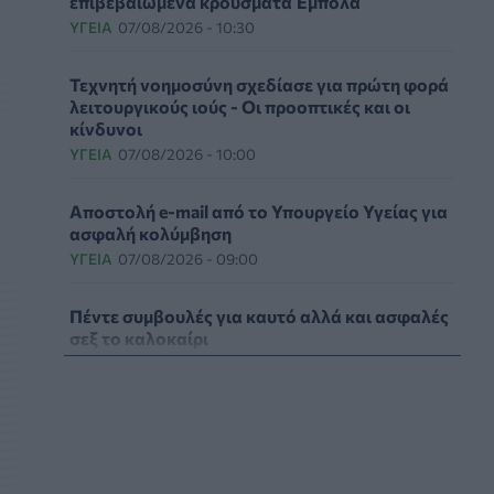
επιβεβαιωμένα κρούσματα Έμπολα
ΥΓΕΊΑ
07/08/2026 - 10:30
Τεχνητή νοημοσύνη σχεδίασε για πρώτη φορά
λειτουργικούς ιούς - Oι προοπτικές και οι
κίνδυνοι
ΥΓΕΊΑ
07/08/2026 - 10:00
Αποστολή e-mail από το Υπουργείο Υγείας για
ασφαλή κολύμβηση
ΥΓΕΊΑ
07/08/2026 - 09:00
Πέντε συμβουλές για καυτό αλλά και ασφαλές
σεξ το καλοκαίρι
ΥΓΕΊΑ
06/08/2026 - 22:01
ΕΟΔΥ: Σε ύφεση κορονοϊός, γρίπη και RSV με
μόλις επτά νέες εισαγωγές για κάθε ιό
ΥΓΕΊΑ
06/08/2026 - 21:22