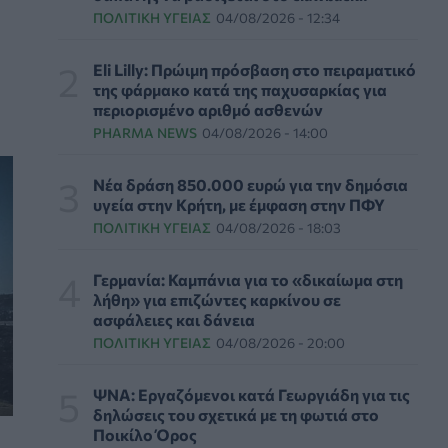
εξασφαλίζουν 13 επιπλέον χρόνια χωρίς άνοια
ΠΟΛΙΤΙΚΉ ΥΓΕΊΑΣ
04/08/2026 - 12:34
ΥΓΕΊΑ
06/08/2026 - 16:00
Eli Lilly: Πρώιμη πρόσβαση στο πειραματικό
Εθελοντές του ΕΕΣ διέσωσαν δεκάδες
της φάρμακο κατά της παχυσαρκίας για
οικόσιτα και άγρια ζώα από τις φωτιές στη
περιορισμένο αριθμό ασθενών
Δυτική Αττική
PHARMA NEWS
04/08/2026 - 14:00
PET
06/08/2026 - 15:42
Νέα δράση 850.000 ευρώ για την δημόσια
Βίντεο από την καμπάνια Raise Her Voice για
υγεία στην Κρήτη, με έμφαση στην ΠΦΥ
την έγκαιρη αναγνώριση της έμφυλης βίας με
ΠΟΛΙΤΙΚΉ ΥΓΕΊΑΣ
04/08/2026 - 18:03
έμφαση στις γυναίκες με αναπηρία
ΨΥΧΙΚΉ ΥΓΕΊΑ
06/08/2026 - 15:21
Γερμανία: Καμπάνια για το «δικαίωμα στη
λήθη» για επιζώντες καρκίνου σε
Τα κουνούπια τελικά έχουν πράγματι
ασφάλειες και δάνεια
προτιμήσεις στους ανθρώπους - Τι έδειξε
ΠΟΛΙΤΙΚΉ ΥΓΕΊΑΣ
04/08/2026 - 20:00
έρευνα
ΥΓΕΊΑ
06/08/2026 - 15:00
ΨΝΑ: Εργαζόμενοι κατά Γεωργιάδη για τις
δηλώσεις του σχετικά με τη φωτιά στο
Θεσσαλονίκη: Νέοι ψεκασμοί κατά των
Ποικίλο Όρος