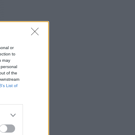
Πανευρωπαϊκή έρευνα: Το 64% των Ελλήνων
εργαζόμενων θα άλλαζε δουλειά για χάρη του
κατοικιδίου του
PET
06/08/2026 - 20:49
Επιδημία χολέρας με 239 κρούσματα και 13
sonal or
νεκρούς στο Τσαντ
ection to
ΕΠΙΚΑΙΡΌΤΗΤΑ
06/08/2026 - 20:22
ou may
 personal
Πρωτοποριακή ενδομήτρια επέμβαση σε
out of the
νοσοκομείο των ΗΠΑ έσωσε έμβρυο με σπάνια
 downstream
πάθηση
B’s List of
ΥΓΕΊΑ
06/08/2026 - 19:17
ΗΠΑ: Επιτροπή της Γερουσίας προτείνει
άσκηση διώξεων σε βάρος του Άντονι
Φάουτσι
ΕΠΙΚΑΙΡΌΤΗΤΑ
06/08/2026 - 18:38