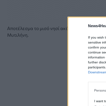
News4Heal
Αποτέλεσμα το μισό νησί ακάλυπτο για ώρες π
Μυτιλήνη.
If you wish 
sensitive in
confirm you
continue se
information 
further disc
participants
Downstream 
Persona
I want t