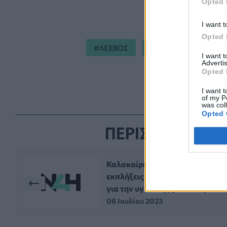
Opted 
I want t
Opted 
ΛΕΣΒΟΣ
ΕΚΑΒ
ΑΣΘΕΝ
I want 
Advertis
Opted 
I want t
of my P
was col
Opted 
ΠΕΡΙΣΣΟΤΕΡΑ ΣΤ
Καλοκαίρι: Ποιες δυσάρεστες
εκπλήξεις μπορεί να «κρύβει»
για την υγεία της γυναίκας
06 Ιουλίου 2023