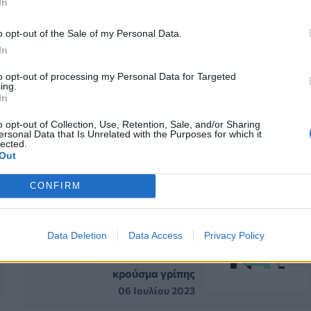
In
o opt-out of the Sale of my Personal Data.
In
ΗΣ
ΘΑΝΑΤΟΣ
ΑΣΘΕΝΟΦΟΡΟ
to opt-out of processing my Personal Data for Targeted
ing.
In
o opt-out of Collection, Use, Retention, Sale, and/or Sharing
ersonal Data that Is Unrelated with the Purposes for which it
lected.
Out
ΗΝ ΙΔΙΑ ΚΑΤΗΓΟΡΙΑ
CONFIRM
ΕΟΔΥ: 16 θάνατοι και 24
Data Deletion
Data Access
Privacy Policy
διασωληνωμένοι από
κορονοϊό, κανένα νέο
κρούσμα γρίπης
06 Ιουλίου 2023