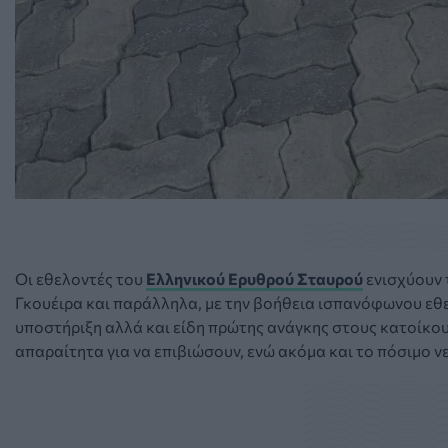
Οι εθελοντές του
Ελληνικού Ερυθρού Σταυρού
ενισχύουν 
Γκουέιρα και παράλληλα, με την βοήθεια ισπανόφωνου εθ
υποστήριξη αλλά και είδη πρώτης ανάγκης στους κατοίκου
απαραίτητα για να επιβιώσουν, ενώ ακόμα και το πόσιμο ν