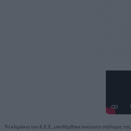
Το κλιμάκιο του Ε.Ε.Σ., υποδέχθηκε ανώτατο στέλεχος τη