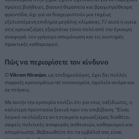
πρώτες βοήθειες, βασική θεραπεία και βραχυπρόθεσμη
φροντίδα, όχι για να διαχειριστούν μια ταχέως
εξελισσόμενη επιδημία μεγάλης κλίμακας. Γι' αυτό η υγεία
στις κρουαζιέρες εξαρτάται τόσο πολύ από την έγκαιρη
αναφορά, τον γρήγορο απομόνωση και τις αυστηρές
πρακτικές καθαρισμού.
Πώς να περιορίσετε τον κίνδυνο
Ο
Vikram Niranjan
, ως επιδημιολόγος, έχει δει πολλές
συρροές κρουσμάτων σε νοσοκομεία, σχολεία ακόμα και
σε πτήσεις.
Με αυτήν την εμπειρία τονίζει ότι για τους ταξιδιώτες, η
καλύτερη προστασία ξεκινά πριν την επιβίβαση. "Είναι
λογικό να ελέγξετε αν η εταιρεία κρουαζιέρας διαθέτει
σαφείς πολιτικές αναφοράς ασθενειών, καθαρισμού και
απομόνωσης. Βεβαιωθείτε ότι τα εμβόλιά σας είναι