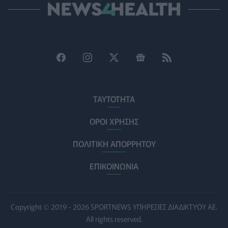
Και οι μαϊμούδες έχουν κατοικίδια! Οι επιστήμονες
ρίχνουν φως στις "φιλίες" μεταξύ διαφορετικών ειδών
PET
07/08/2026 - 15:02
Η ΕΙΝΑΠ καταγγέλλει την αιφνιδιαστική ένταξη του
Σισμανογλείου στις πρωινές εφημερίες της Αττικής
ΠΟΛΙΤΙΚΉ ΥΓΕΊΑΣ
07/08/2026 - 14:39
ΤΑΥΤΟΤΗΤΑ
Ηλεκτρικά πατίνια: 3,5 φορές μεγαλύτερος ο κίνδυνος
σοβαρής εγκεφαλικής κάκωσης
ΟΡΟΙ ΧΡΗΣΗΣ
ΥΓΕΊΑ
07/08/2026 - 14:00
ΠΟΛΙΤΙΚΗ ΑΠΟΡΡΗΤΟΥ
ΗΠΑ: Μεγάλη τράπεζα επενδύει 250 εκατ. δολάρια τον
χρόνο για φάρμακα GLP-1 στους εργαζομένους
ΕΠΙΚΟΙΝΩΝΙΑ
ΥΠΗΡΕΣΊΕΣ ΥΓΕΊΑΣ
07/08/2026 - 13:00
Βασιλακόπουλος για ιό Δυτικού Νείλου: Στο «κόκκινο»
Copyright © 2019 - 2026 SPORTNEWS ΥΠΗΡΕΣΙΕΣ ΔΙΑΔΙΚΤΥΟΥ ΑΕ.
η Αττική – Τι πρέπει να προσέχουν οι παραθεριστές
All rights reserved.
ΥΓΕΊΑ
07/08/2026 - 11:57