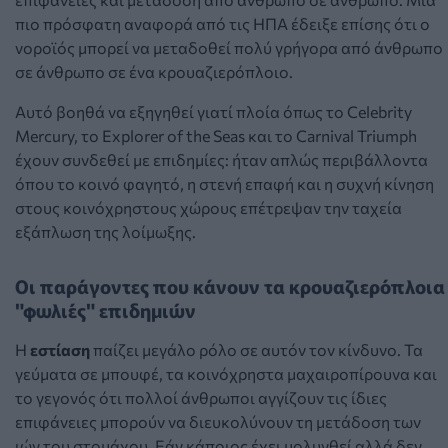
πιο πρόσφατη αναφορά από τις ΗΠΑ έδειξε επίσης ότι ο
νοροϊός μπορεί να μεταδοθεί πολύ γρήγορα από άνθρωπο
σε άνθρωπο σε ένα κρουαζιερόπλοιο.
Αυτό βοηθά να εξηγηθεί γιατί πλοία όπως το Celebrity
Mercury, το Explorer of the Seas και το Carnival Triumph
έχουν συνδεθεί με επιδημίες: ήταν απλώς περιβάλλοντα
όπου το κοινό φαγητό, η στενή επαφή και η συχνή κίνηση
στους κοινόχρηστους χώρους επέτρεψαν την ταχεία
εξάπλωση της λοίμωξης.
Οι παράγοντες που κάνουν τα κρουαζιερόπλοια
"φωλιές" επιδημιών
Η
εστίαση
παίζει μεγάλο ρόλο σε αυτόν τον κίνδυνο. Τα
γεύματα σε μπουφέ, τα κοινόχρηστα μαχαιροπίρουνα και
το γεγονός ότι πολλοί άνθρωποι αγγίζουν τις ίδιες
επιφάνειες μπορούν να διευκολύνουν τη μετάδοση των
ιών του στομάχου. Εάν κάποιος έχει μολυνθεί αλλά δεν