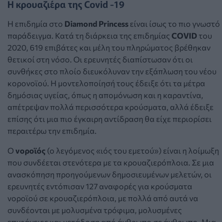
Η κρουαζιέρα της Covid -19
Η επιδημία στο
Diamond Princess
είναι ίσως το πιο γνωστό
παράδειγμα. Κατά τη διάρκεια της επιδημίας
COVID
του
2020, 619 επιβάτες και μέλη του πληρώματος βρέθηκαν
θετικοί στη νόσο. Οι ερευνητές διαπίστωσαν ότι οι
συνθήκες στο πλοίο διευκόλυναν την εξάπλωση του νέου
κορονοϊού. Η μοντελοποίησή τους έδειξε ότι τα μέτρα
δημόσιας υγείας, όπως η απομόνωση και η καραντίνα,
απέτρεψαν πολλά περισσότερα κρούσματα, αλλά έδειξε
επίσης ότι μια πιο έγκαιρη αντίδραση θα είχε περιορίσει
περαιτέρω την επιδημία.
Ο
νοροϊός
(ο λεγόμενος «ιός του εμετού») είναι η λοίμωξη
που συνδέεται στενότερα με τα κρουαζιερόπλοια. Σε μια
ανασκόπηση προηγούμενων δημοσιευμένων μελετών, οι
ερευνητές εντόπισαν 127 αναφορές για κρούσματα
νοροϊού σε κρουαζιερόπλοια, με πολλά από αυτά να
συνδέονται με μολυσμένα τρόφιμα, μολυσμένες
επιφάνειες και μετάδοση από άνθρωπο σε άνθρωπο. Μια