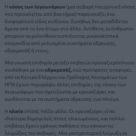
Η
νόσος των λεγεωνάριων
(μια σοβαρή πνευμονική νόσος
που προκαλείται από βακτήρια) παρουσιάζει ένα
διαφορετικό είδος κινδύνου. Συνήθως δεν μεταδίδεται
άμεσα από το ένα άτομο στο άλλο. Αντίθετα, οι άνθρωποι
μπορούν να μολυνθούν εισπνέοντας μικροσκοπικά
σταγονίδια από μολυσμένα συστήματα ύδρευσης,
υδρομασάζ ή ντους.
Μια γνωστή επιδημία μεταξύ επιβατών κρουαζιερόπλοιου
συνδέθηκε με ένα
υδρομασάζ,
ενώ πρόσφατες αναφορές
από τα Κέντρα Ελέγχου και Πρόληψης Νοσημάτων των
ΗΠΑ έχουν περιγράψει άλλες επιδημίες της νόσου των
λεγεωνάριων που σχετίζονται με κρουαζιέρες και
συνδέονται με τα συστήματα ύδρευσης των πλοίων.
Η
ηλικία
επίσης παίζει ρόλο. Οι κρουαζιέρες είναι
ιδιαίτερα δημοφιλείς στους ηλικιωμένους, και πολλοί
επιβάτες έχουν χρόνιες παθήσεις που κάνουν τις
λοιμώξεις πιο σοβαρές. Μια γαστρεντερική λοίμωξη σε