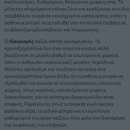
ανελκυστήρες, διαδρόμους, θέατρα και χώρους σπα. Τα
μέλη του πληρώματος επίσης ζουν και εργάζονται στο ίδιο
περιβάλλον, συχνά σε κοινόχρηστα καταλύματα, οπότε η
ασθένεια μπορεί να μεταδοθεί στο πλοίο από επιβάτη σε
επιβάτη ή μεταξύ επιβατών και πληρώματος.
Ο
εξαερισμός
παίζει επίσης κρίσιμο ρόλο. Τα
κρουαζιερόπλοια δεν είναι κλειστά κουτιά, αλλά
βασίζονται σε μεγάλο βαθμό σε εσωτερικούς χώρους
όπου οι άνθρωποι περνούν μαζί μεγάλες περιόδους.
Μελέτες σχετικά με την ποιότητα του αέρα στα
κρουαζιερόπλοια έχουν δείξει ότι η ασθένεια μπορεί να
εξαπλωθεί πιο εύκολα σε πολυσύχναστους, κλειστούς
χώρους, όπως καμπίνες, εστιατόρια και χώρους
διασκέδασης, εάν το σύστημα εξαερισμού δεν είναι
επαρκές. Παράγοντες όπως η επαρκής κυκλοφορία
φρέσκου αέρα, τα ειδικά φίλτρα και η τεχνολογία
καθαρισμού του αέρα παίζουν όλοι ρόλο στη διατήρηση
της ασφάλειας των επιβατών.