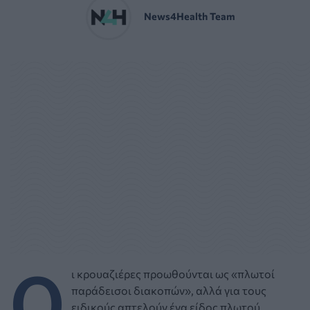
News4Health Team
Ο
ι κρουαζιέρες προωθούνται ως «πλωτοί
παράδεισοι διακοπών», αλλά για τους
ειδικούς απτελούν ένα είδος πλωτού