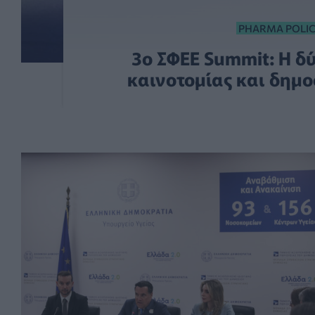
PHARMA POLI
3ο ΣΦΕΕ Summit: Η δ
καινοτομίας και δημ