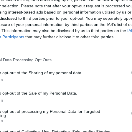
r selection. Please note that after your opt-out request is processed y
eing interest-based ads based on personal information utilized by us or
disclosed to third parties prior to your opt-out. You may separately opt-
losure of your personal information by third parties on the IAB’s list of
ΠΟΛΙΤΙΚΉ ΥΓΕΊΑΣ
14/05/2025 - 22:02
. This information may also be disclosed by us to third parties on the
IA
Πιερρακάκης: «Επέκταση του
Participants
that may further disclose it to other third parties.
επενδυτικού clawback έως και το 203
l Data Processing Opt Outs
o opt-out of the Sharing of my personal data.
In
o opt-out of the Sale of my Personal Data.
In
to opt-out of processing my Personal Data for Targeted
ing.
In
o opt-out of Collection, Use, Retention, Sale, and/or Sharing