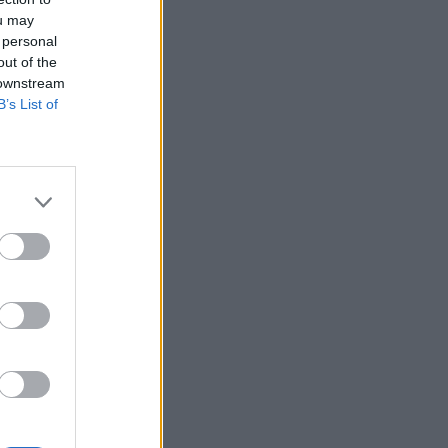
ou may
ΨΥΧΙΚΉ ΥΓΕΊΑ
07/08/2026 - 18:11
 personal
out of the
Επιπλέον πόροι 12,5 εκατ. ευρώ στις
 downstream
Περιφέρειες για την ενίσχυση της
B’s List of
βιοασφάλειας από το ΥΠΑΑΤ
ΕΠΙΚΑΙΡΌΤΗΤΑ
07/08/2026 - 17:42
0»
Συναγερμός στις ΗΠΑ για φονικό μύκητα που
αντέχει και στα φάρμακα
ΥΓΕΊΑ
07/08/2026 - 17:17
Πέθανε στα 26 της η influencer Σίντνεϊ Τάουλ
που μοιράστηκε επί τρία χρόνια τη μάχη της με
σπάνιο καρκίνο
ΕΠΙΚΑΙΡΌΤΗΤΑ
07/08/2026 - 16:41
Απώλεια βάρους: Οι τρεις παράγοντες που
κρίνουν το αποτέλεσμα σύμφωνα με ειδικό
στην παχυσαρκία