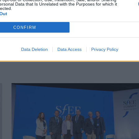
ersonal Data that Is Unrelated with the Purposes for which it
lected.
Out
PHARMA POLICY
26/09/2024 - 20:24
CONFIRM
Αυξάνεται στα 200 εκατ. ευρώ η
επιδότηση του επενδυτικού clawback 
Πότε θα γίνουν οι συμψηφισμοί
Data Deletion
Data Access
Privacy Policy