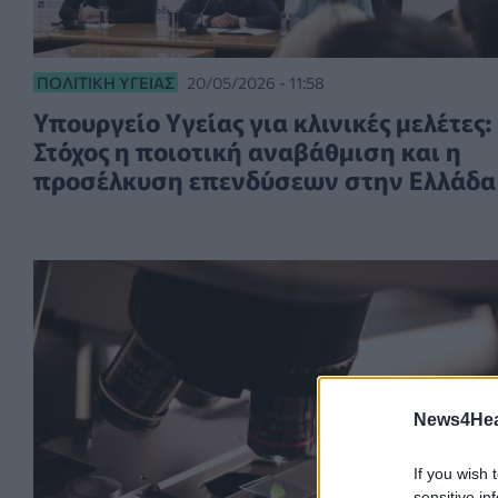
ΠΟΛΙΤΙΚΉ ΥΓΕΊΑΣ
20/05/2026 - 11:58
Υπουργείο Υγείας για κλινικές μελέτες:
Στόχος η ποιοτική αναβάθμιση και η
προσέλκυση επενδύσεων στην Ελλάδα
News4Heal
If you wish 
sensitive in