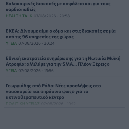
Καλοκαιρινές διακοπές με ασφάλεια και για τους
καρδιοπαθείς
HEALTH TALK
07/08/2026 - 20:58
ΕΚΕΑ: Δίνουμε αίμα ακόμα και στις διακοπές σε μία
από τις 96 υπηρεσίες της χώρας
ΥΓΕΊΑ
07/08/2026 - 20:24
Εθνική εκστρατεία ενημέρωσης για τη Νωτιαία Μυϊκή
Ατροφία: «Μιλάμε για την SMA… Πλέον Ξέρεις»
ΥΓΕΊΑ
07/08/2026 - 19:56
Γεωργιάδης από Ρόδο: Νέες προσλήψεις στο
νοσοκομείο και «πράσινο φως» για το
ακτινοθεραπευτικό κέντρο
ΠΟΛΙΤΙΚΉ ΥΓΕΊΑΣ
07/08/2026 - 19:12
Σε κόκκινο συναγερμό για φωτιές Κρήτη, Βόρειο
Αιγαίο και Αττική το Σάββατο 8 Αυγούστου